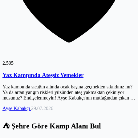
2,505
Yaz Kampında Ateşsiz Yemekler
Yaz kampında sıcağın altında ocak başına geçmekten sıkıldınız mı?
Ya da artan yangın riskleri yüzünden ateş yakmaktan çekiniyor
musunuz? Endişelenmeyin! Ayşe Kabakçı'nın mutfağından çıkan bu
özel rehberle, hem doğayı koruyacak hem de sıcaktan bunalmadan
Ayşe Kabakçı
29.07.2026
karnınızı şenlendireceksiniz. Ateşsiz veya minimum ısı gerektiren
pratik tariflerle dolu bu yazıda, kahvaltıdan akşam yemeğine,
tatlısından içeceğine kadar her öğün için serinletici öneriler
⛺ Şehre Göre Kamp Alanı Bul
bulacaksınız. Doğru ekipmanlardan yiyecek saklama hilelerine,
anneannenizden kalma püf noktalarına kadar her detayı keşfederken,
kamp mutfağınızın serin sırrını da açığa çıkaracaksınız. Sıcak yaz