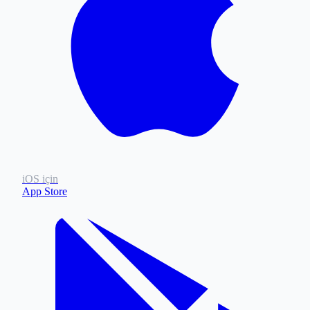
iOS için
App Store