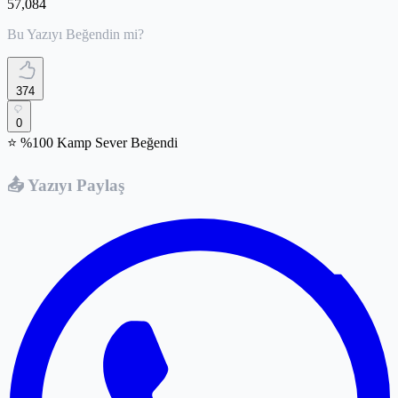
57,084
Bu Yazıyı Beğendin mi?
374
0
⭐ %100 Kamp Sever Beğendi
📤 Yazıyı Paylaş