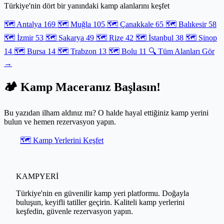
Türkiye'nin dört bir yanındaki kamp alanlarını keşfet
günlerinde enerjinizi taze tutacak lezzetler için doğru yerdesiniz.
🗺️ Antalya
169
🗺️ Muğla
105
🗺️ Çanakkale
65
🗺️ Balıkesir
58
🗺️ İzmir
53
🗺️ Sakarya
49
🗺️ Rize
42
🗺️ İstanbul
38
🗺️ Sinop
14
🗺️ Bursa
14
🗺️ Trabzon
13
🗺️ Bolu
11
🔍 Tüm Alanları Gör
→
🏕️ Kamp Maceranız Başlasın!
Bu yazıdan ilham aldınız mı? O halde hayal ettiğiniz kamp yerini
bulun ve hemen rezervasyon yapın.
🗺️ Kamp Yerlerini Keşfet
KAMPYERİ
Türkiye'nin en güvenilir kamp yeri platformu. Doğayla
buluşun, keyifli tatiller geçirin. Kaliteli kamp yerlerini
keşfedin, güvenle rezervasyon yapın.