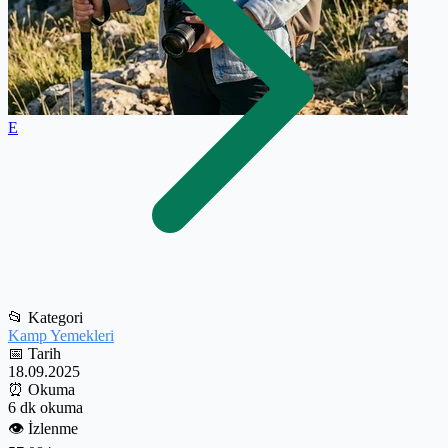
E
📂
Kategori
Kamp Yemekleri
📅
Tarih
18.09.2025
⏰
Okuma
6 dk okuma
👁️
İzlenme