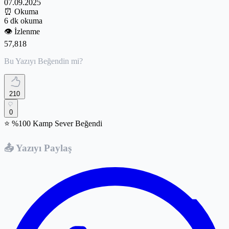
07.09.2025
⏰
Okuma
6 dk okuma
👁️
İzlenme
57,818
Bu Yazıyı Beğendin mi?
210
0
⭐ %100 Kamp Sever Beğendi
📤 Yazıyı Paylaş