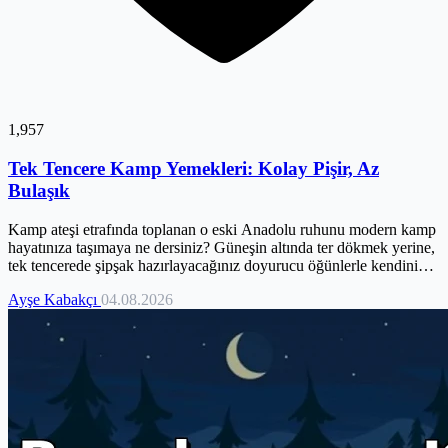
1,957
Tek Tencere Kamp Yemekleri: Kolay Pişir, Az
Bulaşık
Kamp ateşi etrafında toplanan o eski Anadolu ruhunu modern kamp
hayatınıza taşımaya ne dersiniz? Güneşin altında ter dökmek yerine,
tek tencerede şipşak hazırlayacağınız doyurucu öğünlerle kendinizi
ve sevdiklerinizi şımartın. Bulaşık derdiyle uğraşmadan, yıldızları
Ayşe Kabakçı
04.08.2026
izlemeye ve rüzgarın fısıltılarını dinlemeye daha çok zaman ayırın.
Bu rehberde size sadece tarifler değil, kamp mutfağında tek kapla
nasıl uzmanlaşacağınızı, pratik ipuçlarını ve anneanne tüyolarını da
sunuyoruz. Minimum eşyayla maksimum keyfe ulaşmak için doğru
yerdesiniz!