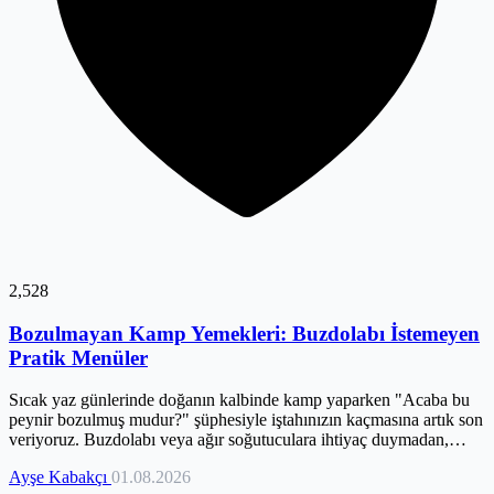
2,528
Bozulmayan Kamp Yemekleri: Buzdolabı İstemeyen
Pratik Menüler
Sıcak yaz günlerinde doğanın kalbinde kamp yaparken "Acaba bu
peynir bozulmuş mudur?" şüphesiyle iştahınızın kaçmasına artık son
veriyoruz. Buzdolabı veya ağır soğutuculara ihtiyaç duymadan,
mutfak disipliniyle doğanın kurallarını birleştiren pratik çözümlerle
Ayşe Kabakçı
01.08.2026
tanışın. Su aktivitesi düşük, besleyici ve dayanıklı gıdalarla