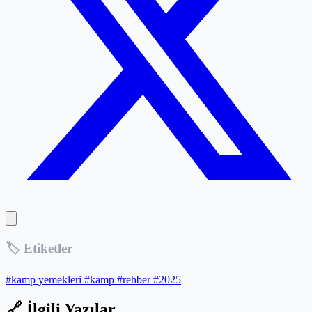
🏷️ Etiketler
#kamp yemekleri
#kamp
#rehber
#2025
🔗 İlgili Yazılar