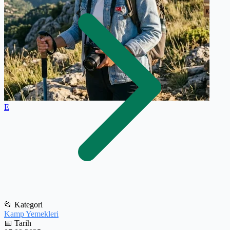
E
📂
Kategori
Kamp Yemekleri
📅
Tarih