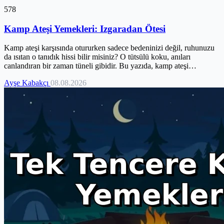
578
Kamp Ateşi Yemekleri: Izgaradan Ötesi
Kamp ateşi karşısında otururken sadece bedeninizi değil, ruhunuzu
da ısıtan o tanıdık hissi bilir misiniz? O tütsülü koku, anıları
canlandıran bir zaman tüneli gibidir. Bu yazıda, kamp ateşi
yemeklerini sadece ızgarayla sınırlı tutan alışkanlıklarımızın ötesine
Ayşe Kabakçı
08.08.2026
geçiyoruz. Közlerin dilini anlamaktan, ateşte gizli farklı pişirme
tekniklerine ve folyoda pişen sulu lezzet sırlarına kadar birçok yeni
ufuk açacağız. Kamp mutfağınıza yepyeni bir boyut kazandıracak,
her lokmada doğayla bütünleştiğiniz anları yeniden yaratacak bu
lezzet yolculuğuna davetlisiniz.