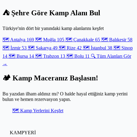
hazırlanan stratejik menüler sayesinde, çantanızdaki her gramın
hakkını vereceksiniz. Urla’nın kavurucu sıcağından Yediburunlar’ın
⛺ Şehre Göre Kamp Alanı Bul
yamaçlarına kadar her rotada güvenle uygulayabileceğiniz bu
yöntemler, kamp ocağınızdan yükselen o isli ve iştah açıcı kokuların
garantisi olacak. Gıda güvenliğini bir sanata dönüştüren bu
Türkiye'nin dört bir yanındaki kamp alanlarını keşfet
rehberde, mutfağımızı sırtımıza alıp özgürlüğün tadını çıkarıyoruz.
🗺️ Antalya
169
🗺️ Muğla
105
🗺️ Çanakkale
65
🗺️ Balıkesir
58
🗺️ İzmir
53
🗺️ Sakarya
49
🗺️ Rize
42
🗺️ İstanbul
38
🗺️ Sinop
14
🗺️ Bursa
14
🗺️ Trabzon
13
🗺️ Bolu
11
🔍 Tüm Alanları Gör
→
🏕️ Kamp Maceranız Başlasın!
Bu yazıdan ilham aldınız mı? O halde hayal ettiğiniz kamp yerini
bulun ve hemen rezervasyon yapın.
🗺️ Kamp Yerlerini Keşfet
KAMPYERİ