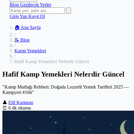
Blog
Gezilecek Yerler
Giriş Yap
Kayıt Ol
🏠 Ana Sayfa
/
📝 Blog
/
Kamp Yemekleri
/
Hafif Kamp Yemekleri Nelerdir Güncel
Hafif Kamp Yemekleri Nelerdir Güncel
"Kamp Mutfağı Rehberi: Doğada Lezzetli Yemek Tarifleri 2025 —
Kampyeri #166"
👤
Elif Kurtaran
⏰
6 dk okuma