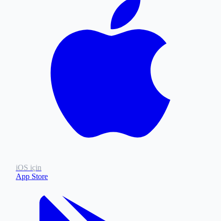
iOS için
App Store