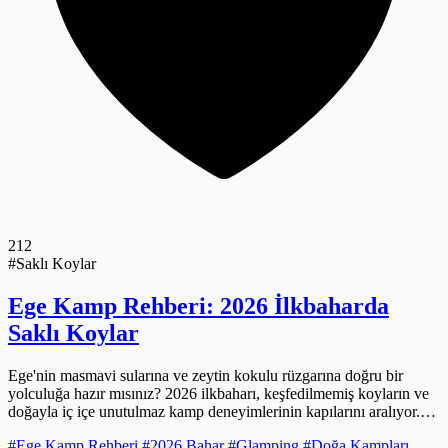
212
#Saklı Koylar
Ege Kamp Rehberi: 2026 İlkbaharda
Saklı Koylar
Ege'nin masmavi sularına ve zeytin kokulu rüzgarına doğru bir
yolculuğa hazır mısınız? 2026 ilkbaharı, keşfedilmemiş koyların ve
doğayla iç içe unutulmaz kamp deneyimlerinin kapılarını aralıyor.
Bu rehber, size sadece rotaları değil, Ege'nin ruhunu, kampın
#Ege Kamp Rehberi
#2026 Bahar
#Glamping
#Doğa Kampları
özgürlüğünü ve keşiflerin heyecanını fısıldayacak. İster lüks bir