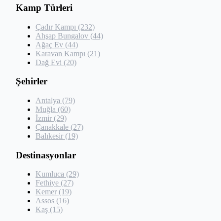
Kamp Türleri
Çadır Kampı (232)
Ahşap Bungalov (44)
Ağaç Ev (44)
Karavan Kampı (21)
Dağ Evi (20)
Şehirler
Antalya (79)
Muğla (60)
İzmir (29)
Çanakkale (27)
Balıkesir (19)
Destinasyonlar
Kumluca (29)
Fethiye (27)
Kemer (19)
Assos (16)
Kaş (15)