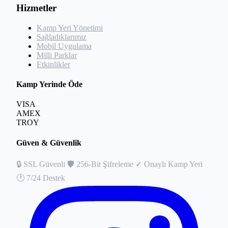
Hizmetler
Kamp Yeri Yönetimi
Sağladıklarımız
Mobil Uygulama
Milli Parklar
Etkinlikler
Kamp Yerinde Öde
VISA
AMEX
TROY
Güven & Güvenlik
🔒
SSL Güvenli
🛡️
256-Bit Şifreleme
✓
Onaylı Kamp Yeri
🕐
7/24 Destek