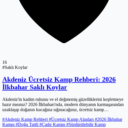
16
#Saklı Koylar
Akdeniz Ücretsiz Kamp Rehberi: 2026
İlkbahar Saklı Koylar
Akdeniz'in kadim ruhunu ve el değmemiş güzelliklerini keşfetmeye
hazır mısınız? 2026 İlkbaharı'nda, modern dünyanın karmaşasından
uzaklaşıp doğanın kucağına sığınacağınız, ücretsiz kamp
yapabileceğiniz saklı koyları sizin için mercek altına aldık. Bu
#Akdeniz Kamp Rehberi
#Ücretsiz Kamp Alanları
#2026 İlkbahar
rehber, sadece bir lokasyon listesi sunmanın ötesinde, Akdeniz'in o
Kampı
#Doğa Tatili
#Çadır Kampı
#Sürdürülebilir Kamp
eşsiz enerjisiyle birleşmenin, bedeninizi ve ruhunuzu tazeleyecek