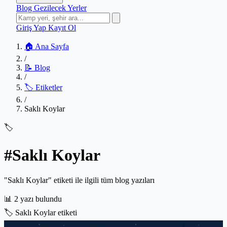
Blog
Gezilecek Yerler
Giriş Yap
Kayıt Ol
🏠 Ana Sayfa
/
📝 Blog
/
🏷️ Etiketler
/
Saklı Koylar
🏷️
#Saklı Koylar
"Saklı Koylar" etiketi ile ilgili tüm blog yazıları
📊
2 yazı bulundu
🏷️
Saklı Koylar etiketi