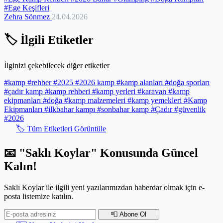
#Ege Keşifleri
glamping deneyimi yaşayın, ister denize sıfır bir kampta güneşi
Zehra Sönmez
24.04.2026
batırın, ister otantik ağaç evlerde konaklayın; Ege'nin saklı hazineleri
sizi bekliyor. Doğanın uykusundan uyandığı bu eşsiz zamanda,
kendinize en uygun konaklama seçeneğini bulup, bu topraklarda
🏷️ İlgili Etiketler
derinleşen bir bağ kurmaya ne dersiniz?
İlginizi çekebilecek diğer etiketler
#kamp
#rehber
#2025
#2026 kamp
#kamp alanları
#doğa sporları
#çadır kamp
#kamp rehberi
#kamp yerleri
#karavan
#kamp
ekipmanları
#doğa
#kamp malzemeleri
#kamp yemekleri
#Kamp
Ekipmanları
#ilkbahar kampı
#sonbahar kamp
#Çadır
#güvenlik
#2026
🏷️ Tüm Etiketleri Görüntüle
📧 "Saklı Koylar" Konusunda Güncel
Kalın!
Saklı Koylar ile ilgili yeni yazılarımızdan haberdar olmak için e-
posta listemize katılın.
📮 Abone Ol