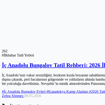
262
#İlkbahar Tatil Yerleri
İç Anadolu Bungalov Tatil Rehberi: 2026 
İç Anadolu’nun vakur sessizliğini, bozkırın kızıla boyanan sabahların
dışına çıkarak, peri bacalarının gölgesinde ve yıldızların altında bamb
bir yolculuğa davetlisiniz. Nevşehir’in mistik atmosferinden Panorama
cömert mirası, ilkbaharın en naif tonlarıyla birleştiren rotalar keşfe
#İç Anadolu Bungalov Evleri
#Kapadokya Kamp Alanları
#2026 Tati
Zehra Sönmez
08.05.2026