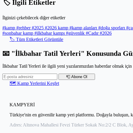
🏷️ İlgili Etiketler
İlginizi çekebilecek diğer etiketler
#kamp
#rehber
#2025
#2026 kamp
#kamp alanları
#doğa sporları
#ça
#sonbahar kamp
#ilkbahar kampı
#güvenlik
#Çadır
#2026
🏷️ Tüm Etiketleri Görüntüle
📧 "İlkbahar Tatil Yerleri" Konusunda Gü
İlkbahar Tatil Yerleri ile ilgili yeni yazılarımızdan haberdar olmak için 
📮 Abone Ol
🗺️ Kamp Yerlerini Keşfet
KAMPYERİ
Türkiye'nin en güvenilir kamp yeri platformu. Doğayla buluşun, keyi
Adres:
Altınova Mahallesi Fevzi Türker Sokak No:2/2 C Blok, Ayv