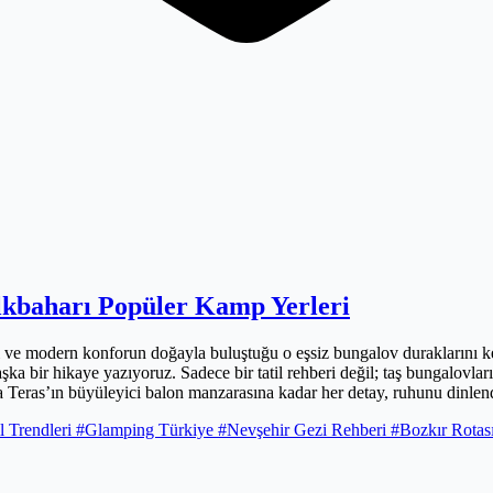
İlkbaharı Popüler Kamp Yerleri
ı ve modern konforun doğayla buluştuğu o eşsiz bungalov duraklarını ke
aşka bir hikaye yazıyoruz. Sadece bir tatil rehberi değil; taş bungalovl
 Teras’ın büyüleyici balon manzarasına kadar her detay, ruhunu dinlendi
dilmeyi bekliyor. Katmanlı giysilerinizi hazırlayın, çünkü bu bahar İç A
l Trendleri
#Glamping Türkiye
#Nevşehir Gezi Rehberi
#Bozkır Rotas