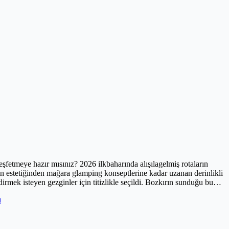
şfetmeye hazır mısınız? 2026 ilkbaharında alışılagelmiş rotaların
arın estetiğinden mağara glamping konseptlerine kadar uzanan derinlikli
rmek isteyen gezginler için titizlikle seçildi. Bozkırın sunduğu bu
nadolu’nun kalbinde zamanı durdurma vakti geldi.
ı