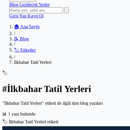
Blog
Gezilecek Yerler
Giriş Yap
Kayıt Ol
🏠 Ana Sayfa
/
📝 Blog
/
🏷️ Etiketler
/
İlkbahar Tatil Yerleri
🏷️
#İlkbahar Tatil Yerleri
"İlkbahar Tatil Yerleri" etiketi ile ilgili tüm blog yazıları
📊
1 yazı bulundu
🏷️
İlkbahar Tatil Yerleri etiketi