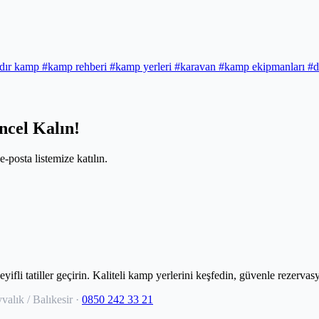
dır kamp
#kamp rehberi
#kamp yerleri
#karavan
#kamp ekipmanları
#
ncel Kalın!
e-posta listemize katılın.
fli tatiller geçirin. Kaliteli kamp yerlerini keşfedin, güvenle rezervas
alık / Balıkesir
·
0850 242 33 21