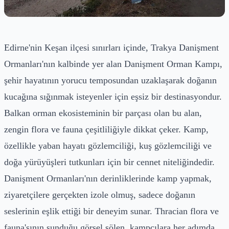
Edirne'nin Keşan ilçesi sınırları içinde, Trakya Danişment
Ormanları'nın kalbinde yer alan Danişment Orman Kampı,
şehir hayatının yorucu temposundan uzaklaşarak doğanın
kucağına sığınmak isteyenler için eşsiz bir destinasyondur.
Balkan orman ekosisteminin bir parçası olan bu alan,
zengin flora ve fauna çeşitliliğiyle dikkat çeker. Kamp,
özellikle yaban hayatı gözlemciliği, kuş gözlemciliği ve
doğa yürüyüşleri tutkunları için bir cennet niteliğindedir.
Danişment Ormanları'nın derinliklerinde kamp yapmak,
ziyaretçilere gerçekten izole olmuş, sadece doğanın
seslerinin eşlik ettiği bir deneyim sunar. Thracian flora ve
fauna'sının sunduğu görsel şölen, kampçılara her adımda