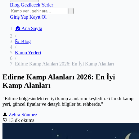
Blog
Gezilecek Yerler
Giriş Yap
Kayıt Ol
🏠 Ana Sayfa
/
📝 Blog
/
Kamp Yerleri
/
Edirne Kamp Alanları 2026: En İyi Kamp Alanları
Edirne Kamp Alanları 2026: En İyi
Kamp Alanları
"Edirne bölgesindeki en iyi kamp alanlarını keşfedin. 6 farklı kamp
yeri, güncel fiyatlar ve detaylı bilgiler bu rehberde."
👤
Zehra Sönmez
⏰
13 dk okuma