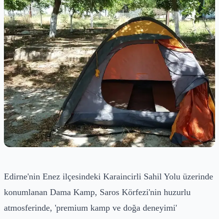
Edirne'nin Enez ilçesindeki Karaincirli Sahil Yolu üzerinde
konumlanan Dama Kamp, Saros Körfezi'nin huzurlu
atmosferinde, 'premium kamp ve doğa deneyimi'