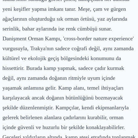
yeni keşifler yapma imkanı tanır. Meşe, çam ve gürgen
ağaçlarının oluşturduğu sık orman örtüsü, yaz aylarında
serinlik, bahar aylarında ise renk cümbüşü sunar.
Danişment Orman Kampı, 'cross-border nature experience'
vurgusuyla, Trakya'nın sadece coğrafi değil, aynı zamanda
kültürel ve ekolojik geçiş bölgesindeki konumunu da
hissettirir. Burada kamp yapmak, sadece çadır kurmak
değil, aynı zamanda doğanın ritmiyle uyum içinde
yaşamak anlamına gelir. Kamp alanı, temel ihtiyaçları
karşılayacak ancak doğanın bütünlüğünü bozmayacak
şekilde düzenlenmiştir. Kampçılar, kendi ekipmanlarıyla
gelerek belirlenen alanlara çadırlarını kurabilir, orman
içinde güvenli ve huzurlu bir şekilde konaklayabilirler.
Geceleri yıldızların altında, kamp ateşi etrafında toplanmak