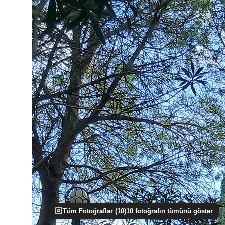
Tüm Fotoğraflar (
10
)
10
fotoğrafın tümünü göster