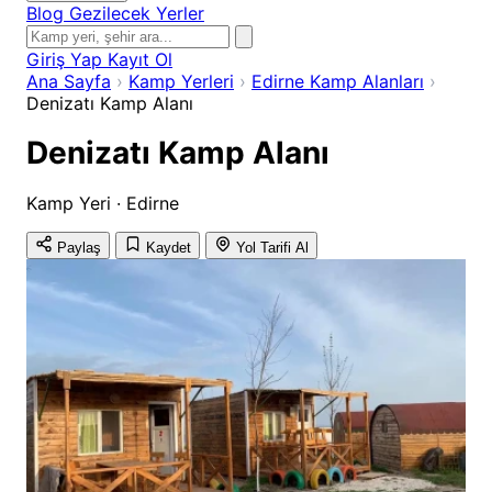
Blog
Gezilecek Yerler
Giriş Yap
Kayıt Ol
Ana Sayfa
›
Kamp Yerleri
›
Edirne Kamp Alanları
›
Denizatı Kamp Alanı
Denizatı Kamp Alanı
Kamp Yeri · Edirne
Paylaş
Kaydet
Yol Tarifi Al