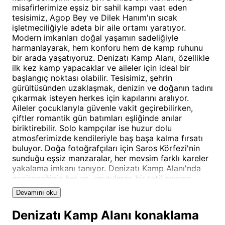
misafirlerimize eşsiz bir sahil kampı vaat eden
tesisimiz, Agop Bey ve Dilek Hanım'ın sıcak
işletmeciliğiyle adeta bir aile ortamı yaratıyor.
Modern imkanları doğal yaşamın sadeliğiyle
harmanlayarak, hem konforu hem de kamp ruhunu
bir arada yaşatıyoruz. Denizatı Kamp Alanı, özellikle
ilk kez kamp yapacaklar ve aileler için ideal bir
başlangıç noktası olabilir. Tesisimiz, şehrin
gürültüsünden uzaklaşmak, denizin ve doğanın tadını
çıkarmak isteyen herkes için kapılarını aralıyor.
Aileler çocuklarıyla güvenle vakit geçirebilirken,
çiftler romantik gün batımları eşliğinde anılar
biriktirebilir. Solo kampçılar ise huzur dolu
atmosferimizde kendileriyle baş başa kalma fırsatı
buluyor. Doğa fotoğrafçıları için Saros Körfezi'nin
sunduğu eşsiz manzaralar, her mevsim farklı kareler
yakalama imkanı tanıyor. Denizatı Kamp Alanı'nda
geçireceğiniz her an, unutulmaz bir tatil anısına
dönüşüyor.
Devamını oku
Denizatı Kamp Alanı Konum ve
Denizatı Kamp Alanı konaklama