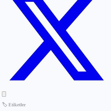
🏷️ Etiketler