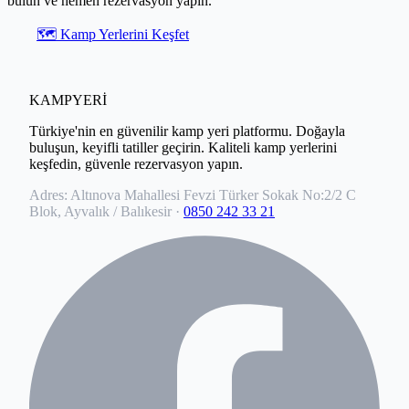
bulun ve hemen rezervasyon yapın.
🗺️ Kamp Yerlerini Keşfet
KAMPYERİ
Türkiye'nin en güvenilir kamp yeri platformu. Doğayla
buluşun, keyifli tatiller geçirin. Kaliteli kamp yerlerini
keşfedin, güvenle rezervasyon yapın.
Adres:
Altınova Mahallesi Fevzi Türker Sokak No:2/2 C
Blok, Ayvalık / Balıkesir
·
0850 242 33 21