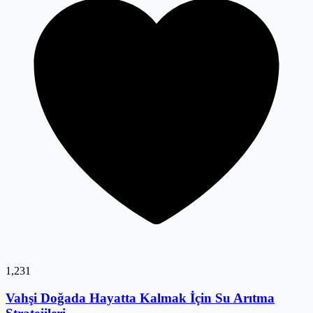
1,231
Vahşi Doğada Hayatta Kalmak İçin Su Arıtma