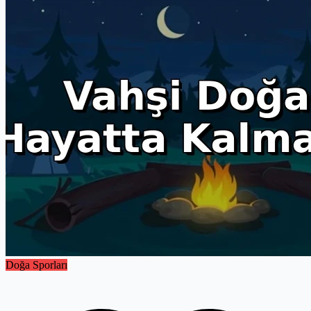
dünyada size yolu gösterecek en sadık rehberlerdir. Kaçkar
Dağları’nın sisli yamaçlarından süzülen bu rehber, sizi modern bir
kaşiften doğanın dilini konuşan gerçek bir maceracıya dönüştürecek.
Hazırlıksız yakalanmanın riskini, kendi zihinsel haritalarınızı
oluşturarak ortadan kaldırın. Şimdi, cihazlarınızı bir kenara bırakın
ve doğanın binlerce yıldır değişmeyen navigasyon kurallarını
keşfetmeye başlayın.
Doğa Sporları