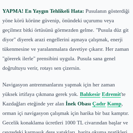
YAPMA! En Yaygın Tehlikeli Hata:
Pusulanın gösterdiği
yöne körü körüne güvenip, önündeki uçurumu veya
geçilmez bitki örtüsünü görmezden gelme. "Pusula düz git
diyor" diyerek arazi engellerini aşmaya çalışmak, enerji
tükenmesine ve yaralanmalara davetiye çıkarır. Her zaman
"görerek ilerle" prensibini uygula. Pusula sana genel
doğrultuyu verir, rotayı sen çizersin.
Navigasyon antrenmanlarını yapmak için her zaman
yüksek irtifaya çıkmana gerek yok.
Balıkesir
Edremit
'te
Kazdağları eteğinde yer alan
İnek Obası
Çadır
Kamp
,
orman içi navigasyon çalışmak için harika bir baz kamptır.
Gecelik konaklama ücretleri 1000 TL civarından başlar ve
çevredeki karmaşık dere yatakları, harita okuma pratikleri