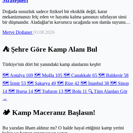
Stratejileri
Doğada susuzluk sadece fiziksel bir eksiklik değil, karar
mekanizmanızı felç eden ve hayatta kalma şansınızı sıfırlayan sinsi
bir düşmandır. Aladağlar'ın kavurucu sıcağında son damla suyunuz
bittiğinde, yanınızdaki ekipmandan çok zihninizdeki bilgiye ihtiyaç
Merve Doğaner
03.08.2026
duyarsınız. Bu rehber, en kurak arazilerde bile gizli su kaynaklarını
tespit etmeyi, doğanın terlemesinden su üretmeyi ve mikroskobik
tehlikelere karşı nasıl korunacağınızı tüm detaylarıyla ele alıyor.
⛺ Şehre Göre Kamp Alanı Bul
Berrak görünen suların arkasındaki ölümcül parazitlerden korunmak
ve profesyonel arıtma tekniklerini ustalıkla kullanmak için doğru
yerdesiniz. Bir maceracı ile bir kurban arasındaki farkı belirleyen
Türkiye'nin dört bir yanındaki kamp alanlarını keşfet
şey, kriz anındaki hazırlığınız ve stratejik bilginizdir.
🗺️ Antalya
169
🗺️ Muğla
105
🗺️ Çanakkale
65
🗺️ Balıkesir
58
🗺️ İzmir
53
🗺️ Sakarya
49
🗺️ Rize
42
🗺️ İstanbul
38
🗺️ Sinop
14
🗺️ Bursa
14
🗺️ Trabzon
13
🗺️ Bolu
11
🔍 Tüm Alanları Gör
→
🏕️ Kamp Maceranız Başlasın!
Bu yazıdan ilham aldınız mı? O halde hayal ettiğiniz kamp yerini