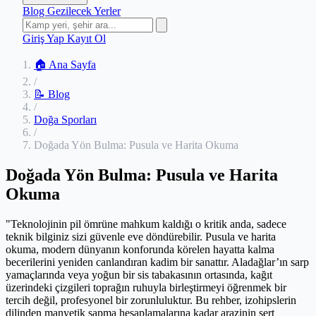
Blog
Gezilecek Yerler
Giriş Yap
Kayıt Ol
🏠 Ana Sayfa
/
📝 Blog
/
Doğa Sporları
/
Doğada Yön Bulma: Pusula ve Harita Okuma
Doğada Yön Bulma: Pusula ve Harita
Okuma
"Teknolojinin pil ömrüne mahkum kaldığı o kritik anda, sadece
teknik bilginiz sizi güvenle eve döndürebilir. Pusula ve harita
okuma, modern dünyanın konforunda körelen hayatta kalma
becerilerini yeniden canlandıran kadim bir sanattır. Aladağlar’ın sarp
yamaçlarında veya yoğun bir sis tabakasının ortasında, kağıt
üzerindeki çizgileri toprağın ruhuyla birleştirmeyi öğrenmek bir
tercih değil, profesyonel bir zorunluluktur. Bu rehber, izohipslerin
dilinden manyetik sapma hesaplamalarına kadar arazinin sert