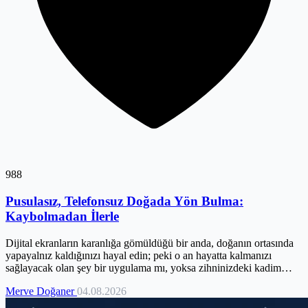
988
Pusulasız, Telefonsuz Doğada Yön Bulma:
Kaybolmadan İlerle
Dijital ekranların karanlığa gömüldüğü bir anda, doğanın ortasında
yapayalnız kaldığınızı hayal edin; peki o an hayatta kalmanızı
sağlayacak olan şey bir uygulama mı, yoksa zihninizdeki kadim
bilgiler mi? Teknolojiye olan bağımlılığımız, coğrafyayı okuma
Merve Doğaner
04.08.2026
yeteneğimizi körelterek bizi dijital bir kafese hapsediyor. Oysa
güneşin açısı, yıldızların konumu ve ağaçların dili, pusulasız bir