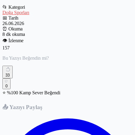
📂
Kategori
Doğa Sporları
📅
Tarih
26.06.2026
⏰
Okuma
8 dk okuma
👁️
İzlenme
157
Bu Yazıyı Beğendin mi?
33
0
⭐ %100 Kamp Sever Beğendi
📤 Yazıyı Paylaş