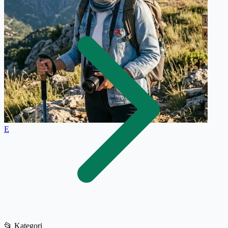
E
📂
Kategori