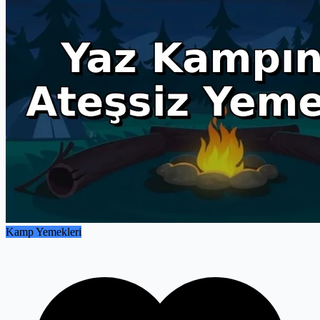
garantisi olacak. Gıda güvenliğini bir sanata dönüştüren bu
rehberde, mutfağımızı sırtımıza alıp özgürlüğün tadını çıkarıyoruz.
Kamp Yemekleri