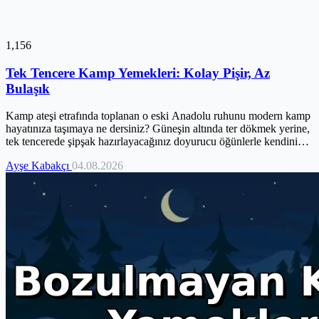
1,156
Tek Tencere Kamp Yemekleri: Kolay Pişir, Az
Bulaşık
Kamp ateşi etrafında toplanan o eski Anadolu ruhunu modern kamp
hayatınıza taşımaya ne dersiniz? Güneşin altında ter dökmek yerine,
tek tencerede şipşak hazırlayacağınız doyurucu öğünlerle kendinizi
ve sevdiklerinizi şımartın. Bulaşık derdiyle uğraşmadan, yıldızları
Ayşe Kabakçı
04.08.2026
izlemeye ve rüzgarın fısıltılarını dinlemeye daha çok zaman ayırın.
Bu rehberde size sadece tarifler değil, kamp mutfağında tek kapla
nasıl uzmanlaşacağınızı, pratik ipuçlarını ve anneanne tüyolarını da
sunuyoruz. Minimum eşyayla maksimum keyfe ulaşmak için doğru
yerdesiniz!