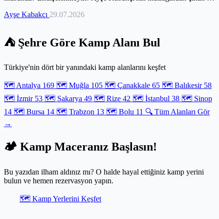
özel rehberle, hem doğayı koruyacak hem de sıcaktan bunalmadan
Ayşe Kabakçı
29.07.2026
karnınızı şenlendireceksiniz. Ateşsiz veya minimum ısı gerektiren
pratik tariflerle dolu bu yazıda, kahvaltıdan akşam yemeğine,
tatlısından içeceğine kadar her öğün için serinletici öneriler
⛺ Şehre Göre Kamp Alanı Bul
bulacaksınız. Doğru ekipmanlardan yiyecek saklama hilelerine,
anneannenizden kalma püf noktalarına kadar her detayı keşfederken,
kamp mutfağınızın serin sırrını da açığa çıkaracaksınız. Sıcak yaz
Türkiye'nin dört bir yanındaki kamp alanlarını keşfet
günlerinde enerjinizi taze tutacak lezzetler için doğru yerdesiniz.
🗺️ Antalya
169
🗺️ Muğla
105
🗺️ Çanakkale
65
🗺️ Balıkesir
58
🗺️ İzmir
53
🗺️ Sakarya
49
🗺️ Rize
42
🗺️ İstanbul
38
🗺️ Sinop
14
🗺️ Bursa
14
🗺️ Trabzon
13
🗺️ Bolu
11
🔍 Tüm Alanları Gör
→
🏕️ Kamp Maceranız Başlasın!
Bu yazıdan ilham aldınız mı? O halde hayal ettiğiniz kamp yerini
bulun ve hemen rezervasyon yapın.
🗺️ Kamp Yerlerini Keşfet