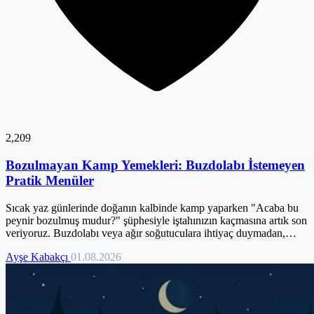
2,209
Bozulmayan Kamp Yemekleri: Buzdolabı İstemeyen
Pratik Menüler
Sıcak yaz günlerinde doğanın kalbinde kamp yaparken "Acaba bu
peynir bozulmuş mudur?" şüphesiyle iştahınızın kaçmasına artık son
veriyoruz. Buzdolabı veya ağır soğutuculara ihtiyaç duymadan,
mutfak disipliniyle doğanın kurallarını birleştiren pratik çözümlerle
Ayşe Kabakçı
01.08.2026
tanışın. Su aktivitesi düşük, besleyici ve dayanıklı gıdalarla
hazırlanan stratejik menüler sayesinde, çantanızdaki her gramın
hakkını vereceksiniz. Urla’nın kavurucu sıcağından Yediburunlar’ın
yamaçlarına kadar her rotada güvenle uygulayabileceğiniz bu
yöntemler, kamp ocağınızdan yükselen o isli ve iştah açıcı kokuların