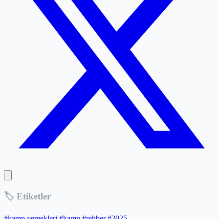
🏷️ Etiketler
#kamp yemekleri
#kamp
#rehber
#2025