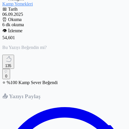
Kamp Yemekleri
📅
Tarih
06.09.2025
⏰
Okuma
6 dk okuma
👁️
İzlenme
54,601
Bu Yazıyı Beğendin mi?
135
0
⭐ %100 Kamp Sever Beğendi
📤 Yazıyı Paylaş