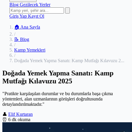
Blog
Gezilecek Yerler
Giriş Yap
Kayıt Ol
🏠 Ana Sayfa
/
📝 Blog
/
Kamp Yemekleri
/
Doğada Yemek Yapma Sanatı: Kamp Mutfağı Kılavuzu 2...
Doğada Yemek Yapma Sanatı: Kamp
Mutfağı Kılavuzu 2025
"Pratikte karşılaşılan durumlar ve bu durumlarla başa çıkma
yöntemleri, alan uzmanlarının görüşleri doğrultusunda
detaylandırılmaktadır."
👤
Elif Kurtaran
⏰
6 dk okuma