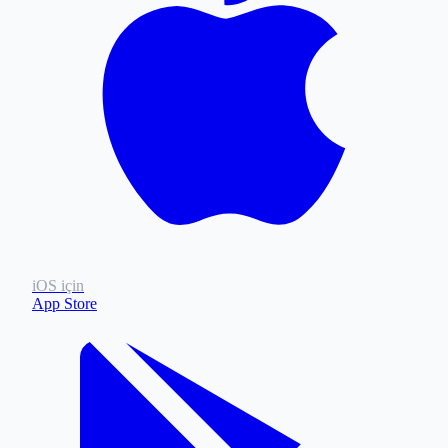
iOS için
App Store