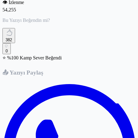
👁️
İzlenme
54,255
Bu Yazıyı Beğendin mi?
382
0
⭐ %100 Kamp Sever Beğendi
📤 Yazıyı Paylaş