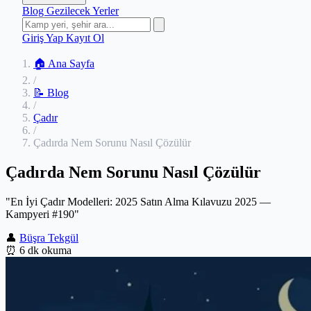
Blog
Gezilecek Yerler
Giriş Yap
Kayıt Ol
🏠 Ana Sayfa
/
📝 Blog
/
Çadır
/
Çadırda Nem Sorunu Nasıl Çözülür
Çadırda Nem Sorunu Nasıl Çözülür
"En İyi Çadır Modelleri: 2025 Satın Alma Kılavuzu 2025 —
Kampyeri #190"
👤
Büşra Tekgül
⏰
6 dk okuma