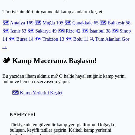
gibi yaygın çadır tasarımlarını tüm teknik detaylarıyla inceleyecek,
sizin için en doğru seçimi yapmanız için somut bilgiler sunacağız.
Türkiye'nin dört bir yanındaki kamp alanlarını keşfet
Kamp maceralarınızı bir üst seviyeye taşımak için doğru yerdesiniz.
🗺️ Antalya
169
🗺️ Muğla
105
🗺️ Çanakkale
65
🗺️ Balıkesir
58
🗺️ İzmir
53
🗺️ Sakarya
49
🗺️ Rize
42
🗺️ İstanbul
38
🗺️ Sinop
14
🗺️ Bursa
14
🗺️ Trabzon
13
🗺️ Bolu
11
🔍 Tüm Alanları Gör
→
🏕️ Kamp Maceranız Başlasın!
Bu yazıdan ilham aldınız mı? O halde hayal ettiğiniz kamp yerini
bulun ve hemen rezervasyon yapın.
🗺️ Kamp Yerlerini Keşfet
KAMPYERİ
Türkiye'nin en güvenilir kamp yeri platformu. Doğayla
buluşun, keyifli tatiller geçirin. Kaliteli kamp yerlerini