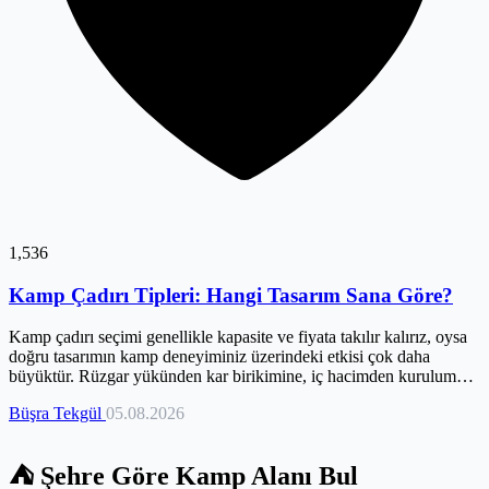
1,536
Kamp Çadırı Tipleri: Hangi Tasarım Sana Göre?
Kamp çadırı seçimi genellikle kapasite ve fiyata takılır kalırız, oysa
doğru tasarımın kamp deneyiminiz üzerindeki etkisi çok daha
büyüktür. Rüzgar yükünden kar birikimine, iç hacimden kurulum
kolaylığına kadar pek çok operasyonel detay, çadırınızın mimarisiyle
Büşra Tekgül
05.08.2026
doğrudan ilişkilidir. Bu yüzden, kamp tarzınıza, tercih ettiğiniz
araziye ve beklentilerinize en uygun çadır tipini bilmek, hem
gereksiz harcamaları önler hem de doğada geçireceğiniz zamanı
⛺ Şehre Göre Kamp Alanı Bul
baştan sona dönüştürür. Bu derinlemesine rehberde, kubbe ve tünel