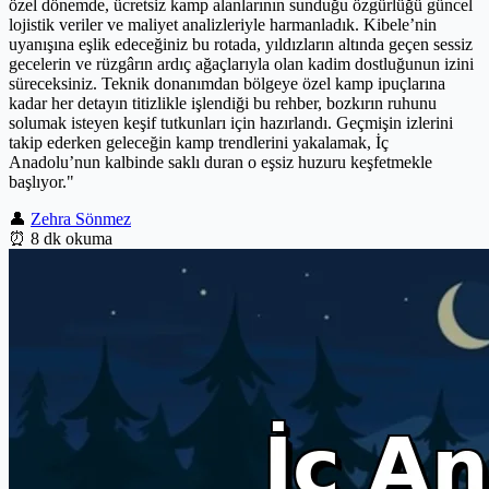
özel dönemde, ücretsiz kamp alanlarının sunduğu özgürlüğü güncel
lojistik veriler ve maliyet analizleriyle harmanladık. Kibele’nin
uyanışına eşlik edeceğiniz bu rotada, yıldızların altında geçen sessiz
gecelerin ve rüzgârın ardıç ağaçlarıyla olan kadim dostluğunun izini
süreceksiniz. Teknik donanımdan bölgeye özel kamp ipuçlarına
kadar her detayın titizlikle işlendiği bu rehber, bozkırın ruhunu
solumak isteyen keşif tutkunları için hazırlandı. Geçmişin izlerini
takip ederken geleceğin kamp trendlerini yakalamak, İç
Anadolu’nun kalbinde saklı duran o eşsiz huzuru keşfetmekle
başlıyor."
👤
Zehra Sönmez
⏰
8 dk okuma