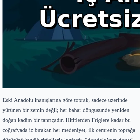
Eski Anadolu inanışlarına göre toprak, sadece üzerinde
yürünen bir zemin değil; her bahar döngüsünde yeniden
doğan kadim bir tanrıçadır. Hititlerden Friglere kadar bu
coğrafyada iz bırakan her medeniyet, ilk cemrenin toprağa
düşüşünü büyük ritüellerle kutlardı. "Anadolu’nun Anası"