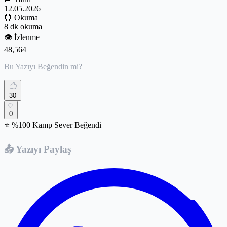
12.05.2026
⏰
Okuma
8 dk okuma
👁️
İzlenme
48,564
Bu Yazıyı Beğendin mi?
30
0
⭐ %100 Kamp Sever Beğendi
📤 Yazıyı Paylaş