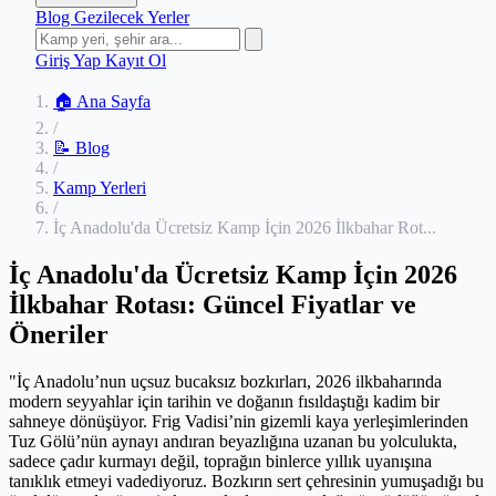
Blog
Gezilecek Yerler
Giriş Yap
Kayıt Ol
🏠 Ana Sayfa
/
📝 Blog
/
Kamp Yerleri
/
İç Anadolu'da Ücretsiz Kamp İçin 2026 İlkbahar Rot...
İç Anadolu'da Ücretsiz Kamp İçin 2026
İlkbahar Rotası: Güncel Fiyatlar ve
Öneriler
"İç Anadolu’nun uçsuz bucaksız bozkırları, 2026 ilkbaharında
modern seyyahlar için tarihin ve doğanın fısıldaştığı kadim bir
sahneye dönüşüyor. Frig Vadisi’nin gizemli kaya yerleşimlerinden
Tuz Gölü’nün aynayı andıran beyazlığına uzanan bu yolculukta,
sadece çadır kurmayı değil, toprağın binlerce yıllık uyanışına
tanıklık etmeyi vadediyoruz. Bozkırın sert çehresinin yumuşadığı bu