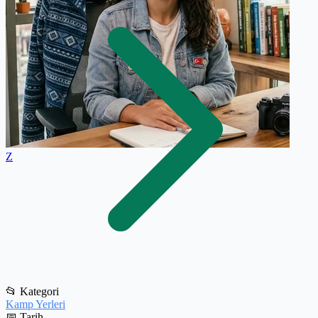
Z
📂
Kategori
Kamp Yerleri
📅
Tarih