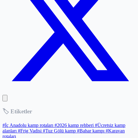
🏷️ Etiketler
#İç Anadolu kamp rotaları
#2026 kamp rehberi
#Ücretsiz kamp
alanları
#Frig Vadisi
#Tuz Gölü kamp
#Bahar kampı
#Karavan
rotaları