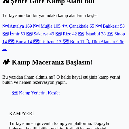
⛺ Şehre Göre Kamp Alanı Bul
Türkiye'nin dört bir yanındaki kamp alanlarını keşfet
🗺️ Antalya
169
🗺️ Muğla
105
🗺️ Çanakkale
65
🗺️ Balıkesir
58
🗺️ İzmir
53
🗺️ Sakarya
49
🗺️ Rize
42
🗺️ İstanbul
38
🗺️ Sinop
14
🗺️ Bursa
14
🗺️ Trabzon
13
🗺️ Bolu
11
🔍 Tüm Alanları Gör
→
🏕️ Kamp Maceranız Başlasın!
Bu yazıdan ilham aldınız mı? O halde hayal ettiğiniz kamp yerini
bulun ve hemen rezervasyon yapın.
🗺️ Kamp Yerlerini Keşfet
KAMPYERİ
Türkiye'nin en güvenilir kamp yeri platformu. Doğayla
buluşun, keyifli tatiller geçirin. Kaliteli kamp yerlerini