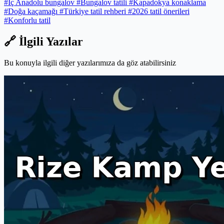
#İç Anadolu bungalov
#Bungalov tatili
#Kapadokya konaklama
#Doğa kaçamağı
#Türkiye tatil rehberi
#2026 tatil önerileri
#Konforlu tatil
🔗 İlgili Yazılar
Bu konuyla ilgili diğer yazılarımıza da göz atabilirsiniz