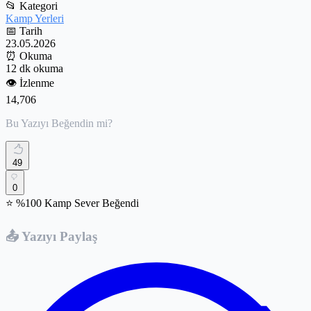
📂
Kategori
Kamp Yerleri
📅
Tarih
23.05.2026
⏰
Okuma
12 dk okuma
👁️
İzlenme
14,706
Bu Yazıyı Beğendin mi?
49
0
⭐ %100 Kamp Sever Beğendi
📤 Yazıyı Paylaş