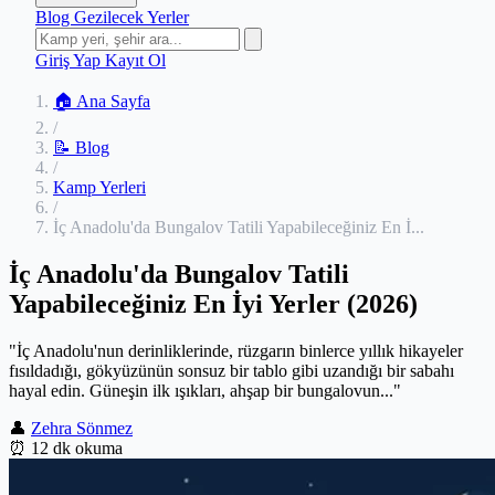
Blog
Gezilecek Yerler
Giriş Yap
Kayıt Ol
🏠 Ana Sayfa
/
📝 Blog
/
Kamp Yerleri
/
İç Anadolu'da Bungalov Tatili Yapabileceğiniz En İ...
İç Anadolu'da Bungalov Tatili
Yapabileceğiniz En İyi Yerler (2026)
"İç Anadolu'nun derinliklerinde, rüzgarın binlerce yıllık hikayeler
fısıldadığı, gökyüzünün sonsuz bir tablo gibi uzandığı bir sabahı
hayal edin. Güneşin ilk ışıkları, ahşap bir bungalovun..."
👤
Zehra Sönmez
⏰
12 dk okuma