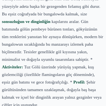
yüzeyiyle adeta başka bir gezegenden fırlamış gibi durur.
Bu eşsiz coğrafyada bir bungalowda kalmak, size
sonsuzluğun ve dinginliğin
kapılarını aralar. Gün
batımında gölün pembeye bürünen tonları, gökyüzünün
tüm renklerini yansıtan bir aynaya dönüşürken, modern bir
bungalowun sıcaklığında bu manzarayı izlemek paha
biçilmezdir. Tesisler genellikle göl kıyısına yakın,
minimalist ve doğayla uyumlu tasarımlara sahiptir. *
Aktiviteler:
Tuz Gölü üzerinde yürüyüş yapmak, kuş
gözlemciliği (özellikle flamingoların göç döneminde),
eşsiz gün batımı ve gece fotoğrafçılığı. *
Profil:
Şehir
gürültüsünden tamamen uzaklaşmak, doğayla baş başa
kalmak ve içsel bir dinginlik arayan yalnız gezginler veya
çiftler için uygundur.