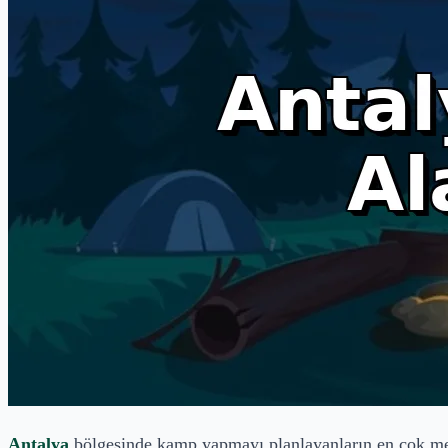
Antalya
bölgesinde kamp yapmayı planlayanların en çok merak 