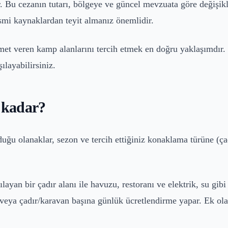
Bu cezanın tutarı, bölgeye ve güncel mevzuata göre değişikli
smi kaynaklardan teyit almanız önemlidir.
zmet veren kamp alanlarını tercih etmek en doğru yaklaşımdır
şılayabilirsiniz.
e kadar?
duğu olanaklar, sezon ve tercih ettiğiniz konaklama türüne (ça
layan bir çadır alanı ile havuzu, restoranı ve elektrik, su gib
şı veya çadır/karavan başına günlük ücretlendirme yapar. Ek olar