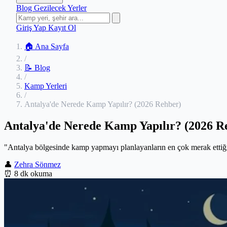
Blog
Gezilecek Yerler
Giriş Yap
Kayıt Ol
🏠 Ana Sayfa
/
📝 Blog
/
Kamp Yerleri
/
Antalya'de Nerede Kamp Yapılır? (2026 Rehber)
Antalya'de Nerede Kamp Yapılır? (2026 R
"Antalya bölgesinde kamp yapmayı planlayanların en çok merak ettiği s
👤
Zehra Sönmez
⏰
8 dk okuma