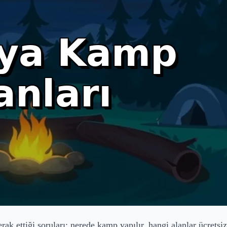
ettiği soruları; nerede kamp yapılır, hangi alanlar ücretsiz, 