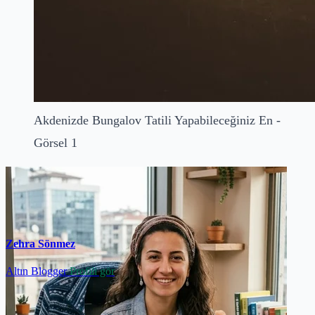
Akdenizde Bungalov Tatili Yapabileceğiniz En -
Görsel 1
Zehra Sönmez
Altın Blogger
Profili gör