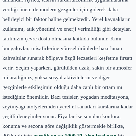
verdiği önem de modern gezginler için giderek daha
belirleyici bir faktör haline gelmektedir. Yerel kaynakların
kullanımı, atık yönetimi ve enerji verimliliği gibi detaylar,
tatilinizin çevre dostu olmasına katkıda bulunur. Kimi
bungalovlar, misafirlerine yöresel ürünlerle hazırlanan
kahvaltılar sunarak bölgeye özgü lezzetleri keşfetme fırsatı
verir. Seçim yaparken, gürültüden uzak, sakin bir atmosfer
mi aradığınız, yoksa sosyal aktivitelerin ve diğer
gezginlerle etkileşimin olduğu daha canlı bir ortam mı
istediğiniz önemlidir. Bazı tesisler, yogadan meditasyona,
zeytinyağı atölyelerinden yerel el sanatları kurslarına kadar
çeşitli deneyimler sunar. Fiyatlar ise sunulan konfora,
konuma ve sezona göre değişiklik göstermekle birlikte,
2026 yılı için
gecelik en az 1000 TL'den başlayan
bir