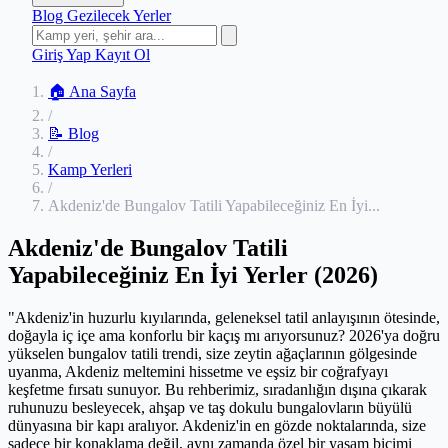
Blog
Gezilecek Yerler
Giriş Yap
Kayıt Ol
🏠 Ana Sayfa
/
📝 Blog
/
Kamp Yerleri
/
Akdeniz'de Bungalov Tatili Yapabileceğiniz En İyi...
Akdeniz'de Bungalov Tatili
Yapabileceğiniz En İyi Yerler (2026)
"Akdeniz'in huzurlu kıyılarında, geleneksel tatil anlayışının ötesinde,
doğayla iç içe ama konforlu bir kaçış mı arıyorsunuz? 2026'ya doğru
yükselen bungalov tatili trendi, size zeytin ağaçlarının gölgesinde
uyanma, Akdeniz meltemini hissetme ve eşsiz bir coğrafyayı
keşfetme fırsatı sunuyor. Bu rehberimiz, sıradanlığın dışına çıkarak
ruhunuzu besleyecek, ahşap ve taş dokulu bungalovların büyülü
dünyasına bir kapı aralıyor. Akdeniz'in en gözde noktalarında, size
sadece bir konaklama değil, aynı zamanda özel bir yaşam biçimi