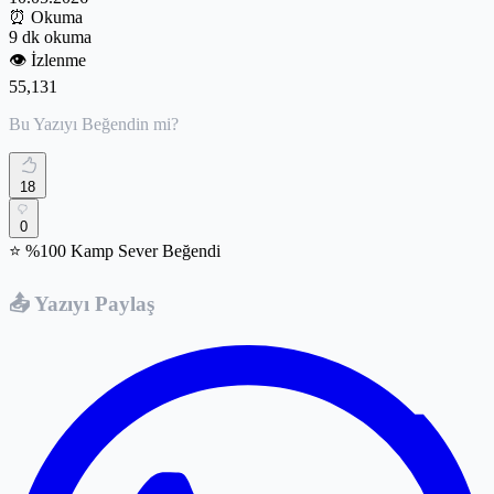
⏰
Okuma
9 dk okuma
👁️
İzlenme
55,131
Bu Yazıyı Beğendin mi?
18
0
⭐ %100 Kamp Sever Beğendi
📤 Yazıyı Paylaş