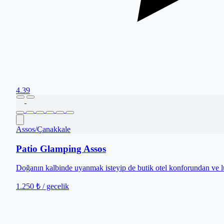
4.39
Assos
/
Çanakkale
Patio Glamping Assos
Doğanın kalbinde uyanmak isteyip de butik otel konforundan ve l
1.250 ₺
/ gecelik