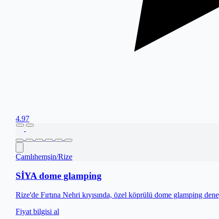
4.97
Çamlıhemşin
/
Rize
SİYA dome glamping
Rize'de Fırtına Nehri kıyısında, özel köprülü dome glamping dene
Fiyat bilgisi al