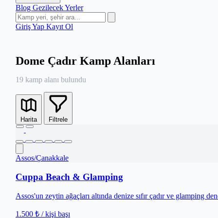
Blog
Gezilecek Yerler
Giriş Yap
Kayıt Ol
Dome Çadır Kamp Alanları
19 kamp alanı bulundu
Harita
Filtrele
Assos
/
Çanakkale
Cuppa Beach & Glamping
Assos'un zeytin ağaçları altında denize sıfır çadır ve glamping de
1.500 ₺
/ kişi başı