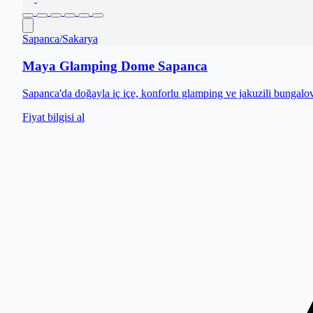
Sapanca
/
Sakarya
Maya Glamping Dome Sapanca
Sapanca'da doğayla iç içe, konforlu glamping ve jakuzili bungalo
Fiyat bilgisi al