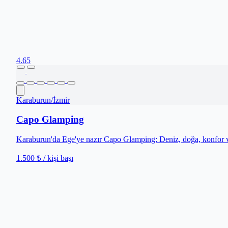
4.65
Karaburun
/
İzmir
Capo Glamping
Karaburun'da Ege'ye nazır Capo Glamping: Deniz, doğa, konfor v
1.500 ₺
/ kişi başı