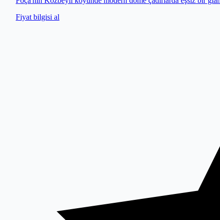
Foça'nın Kozbeyli köyünde modern dome çadırlarda eşsiz bir gla
Fiyat bilgisi al