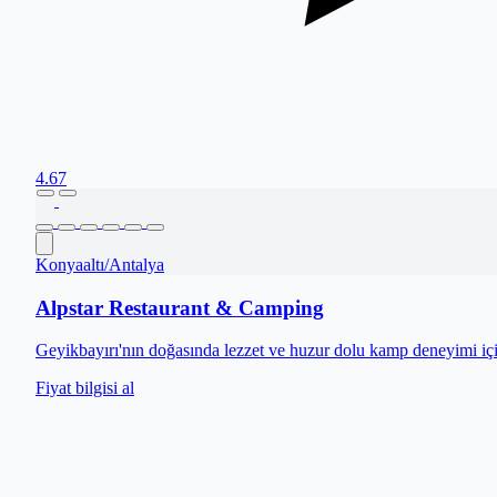
4.67
Konyaaltı
/
Antalya
Alpstar Restaurant & Camping
Geyikbayırı'nın doğasında lezzet ve huzur dolu kamp deneyimi içi
Fiyat bilgisi al