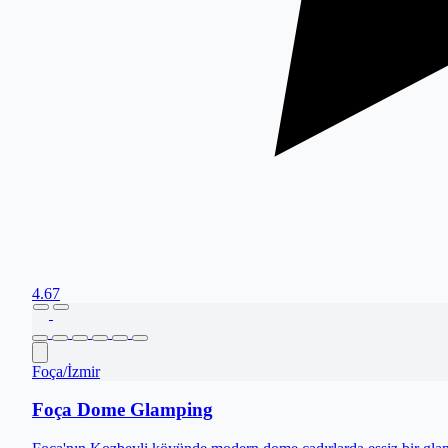
4.67
Foça
/
İzmir
Foça Dome Glamping