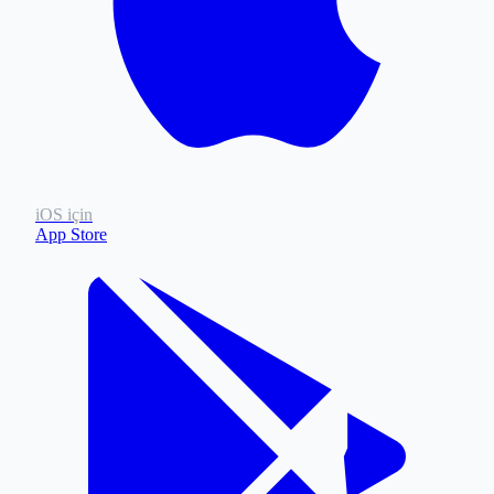
iOS için
App Store