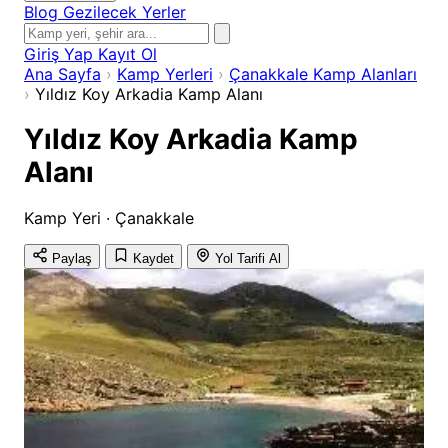
Blog
Gezilecek Yerler
Giriş Yap
Kayıt Ol
Ana Sayfa
›
Kamp Yerleri
›
Çanakkale Kamp Alanları
›
Yıldız Koy Arkadia Kamp Alanı
Yıldız Koy Arkadia Kamp
Alanı
Kamp Yeri · Çanakkale
Paylaş
Kaydet
Yol Tarifi Al