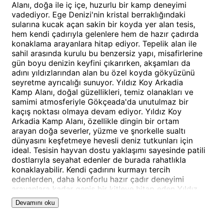
Alanı, doğa ile iç içe, huzurlu bir kamp deneyimi
vadediyor. Ege Denizi'nin kristal berraklığındaki
sularına kucak açan sakin bir koyda yer alan tesis,
hem kendi çadırıyla gelenlere hem de hazır çadırda
konaklama arayanlara hitap ediyor. Tepelik alan ile
sahil arasında kurulu bu benzersiz yapı, misafirlerine
gün boyu denizin keyfini çıkarırken, akşamları da
adını yıldızlarından alan bu özel koyda gökyüzünü
seyretme ayrıcalığı sunuyor. Yıldız Koy Arkadia
Kamp Alanı, doğal güzellikleri, temiz olanakları ve
samimi atmosferiyle Gökçeada'da unutulmaz bir
kaçış noktası olmaya devam ediyor. Yıldız Koy
Arkadia Kamp Alanı, özellikle dingin bir ortam
arayan doğa severler, yüzme ve şnorkelle sualtı
dünyasını keşfetmeye hevesli deniz tutkunları için
ideal. Tesisin hayvan dostu yaklaşımı sayesinde patili
dostlarıyla seyahat edenler de burada rahatlıkla
konaklayabilir. Kendi çadırını kurmayı tercih
edenlerden, daha konforlu hazır çadır deneyimi
arayanlara kadar geniş bir kitleye hitap eden Yıldız
Koy Arkadia Kamp Alanı kamp alanı, Gökçeada'nın
Devamını oku
doğal ritmine uyum sağlamak isteyen herkes için