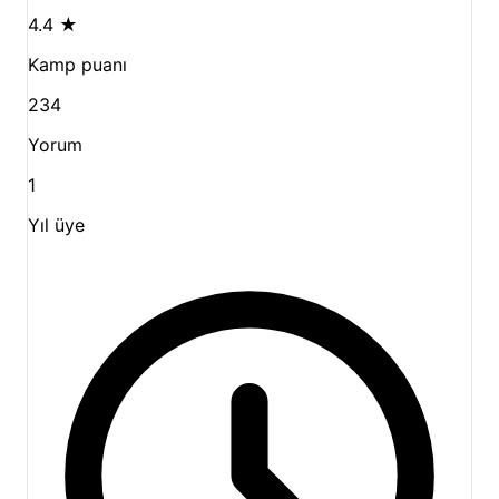
4.4
★
Kamp puanı
234
Yorum
1
Yıl üye