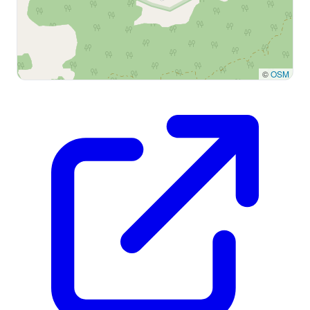
©
OSM