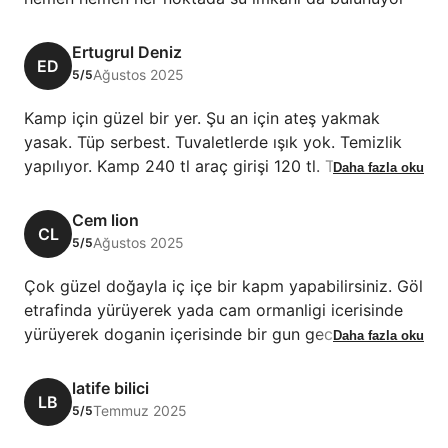
Ertugrul Deniz
ED
Ağustos 2025
5/5
Kamp için güzel bir yer. Şu an için ateş yakmak
yasak. Tüp serbest. Tuvaletlerde ışık yok. Temizlik
yapılıyor. Kamp 240 tl araç girişi 120 tl. Toplamda
Daha fazla oku
360 tl ücret alınıyor. İçeride satış yapan bir yer
bulunmakta. Eksiklerinizi buradan alabilirsiniz.
Cem lion
CL
Çocuklar için oyun alanı bulunmakta. Hafta sonu 1-2
Ağustos 2025
5/5
gün kafa dinlemek için tercih edilebilir
Çok güzel doğayla iç içe bir kapm yapabilirsiniz. Göl
etrafinda yürüyerek yada cam ormanligi icerisinde
yürüyerek doganin içerisinde bir gun gecirebilirsiniz.
Daha fazla oku
Giriste ve iceride bisiklet ve atv kiralayabiliyorsunuz.
Tuvaletleri ve tesisler temiz. Cadir ve karavan için
latife bilici
LB
uygun bir kamp alanı.
Temmuz 2025
5/5