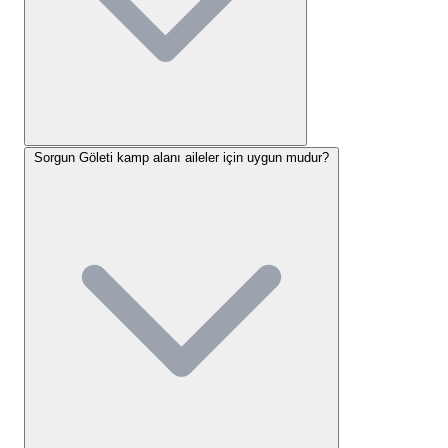
karavan alanında doğrudan elektrik bağlantısı
sunulmamakla birlikte, telefon gibi küçük cihazlar
için bazı ortak noktalarda sınırlı şarj imkanı bulmak
mümkündür.
Sorgun Göleti konaklama seçenekleri
,
her iki kamp tipine de hitap eden geniş bir yelpaze
sunar.
Sorgun Göleti kamp alanı aileler için uygun mudur?
Sorgun Göleti Tesis Olanakları ve
Altyapı
Sorgun Göleti kamp alanı, ziyaretçilerinin temel
ihtiyaçlarını karşılayacak çeşitli tesis olanakları
sunmaktadır. Alan içerisinde düzenli olarak
temizlenen tuvaletler mevcuttur; bu tuvaletlerde
peçete ve havlu kağıt gibi temel ihtiyaçlar genellikle
karşılanmaktadır, ancak hafta sonu yoğunluğuna
bağlı olarak sıra beklenebilir veya su kesintileri