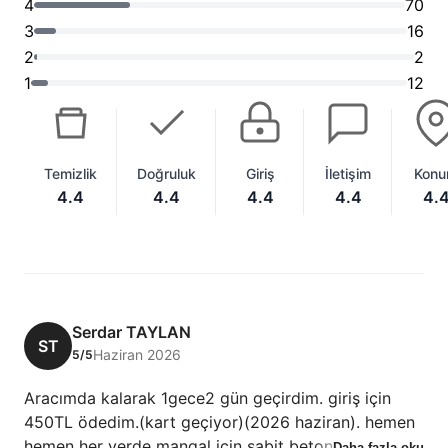
4
70
3
16
2
2
1
12
Temizlik
Doğruluk
Giriş
İletişim
Kon
4.4
4.4
4.4
4.4
4.
Serdar TAYLAN
ST
Haziran 2026
5/5
Aracımda kalarak 1gece2 gün geçirdim. giriş için
450TL ödedim.(kart geçiyor)(2026 haziran). hemen
hemen her yerde mangal için sabit beton şömine,
Daha fazla oku