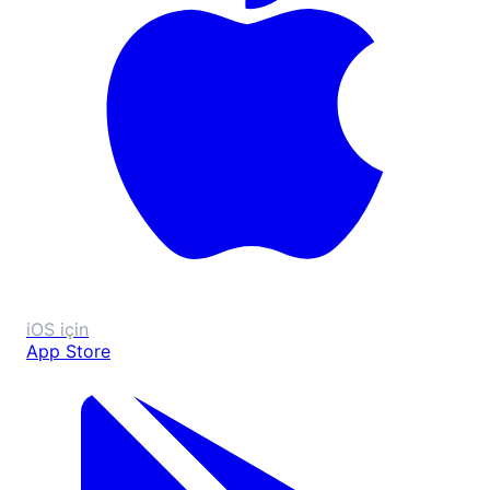
iOS için
App Store