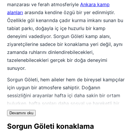
manzarası ve ferah atmosferiyle
Ankara kamp
alanları
arasında kendine özgü bir yer edinmiştir.
Özellikle göl kenarında çadır kurma imkanı sunan bu
tabiat parkı, doğayla iç içe huzurlu bir kamp
deneyimi vadediyor. Sorgun Göleti kamp alanı,
ziyaretçilerine sadece bir konaklama yeri değil, aynı
zamanda ruhlarını dinlendirebilecekleri,
tazelenebilecekleri gerçek bir doğa deneyimi
sunuyor.
Sorgun Göleti, hem aileler hem de bireysel kampçılar
için uygun bir atmosfere sahiptir. Doğanın
sessizliğini arayanlar hafta içi daha sakin bir ortam
bulurken, hafta sonları daha sosyal ve hareketli bir
deneyim yaşayabilirler. Doğa fotoğrafçıları için eşsiz
Devamını oku
manzaralar sunan gölet çevresi, aynı zamanda kuş
Sorgun Göleti konaklama
gözlemciliği ve uzun yürüyüşler için de idealdir.