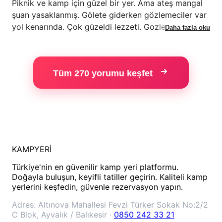
Piknik ve kamp için güzel bir yer. Ama ateş mangal
şuan yasaklanmış. Gölete giderken gözlemeciler var
yol kenarında. Çok güzeldi lezzeti. Gozlemeciler
Daha fazla oku
kendileri mangal yakıp etinizi pişiriyor. Yada size
ortam hazırlıyor.
Tüm 270 yorumu keşfet
KAMPYERİ
Türkiye'nin en güvenilir kamp yeri platformu.
Doğayla buluşun, keyifli tatiller geçirin. Kaliteli kamp
yerlerini keşfedin, güvenle rezervasyon yapın.
Adres:
Altınova Mahallesi Fevzi Türker Sokak No:2/2
C Blok, Ayvalık / Balıkesir
·
0850 242 33 21