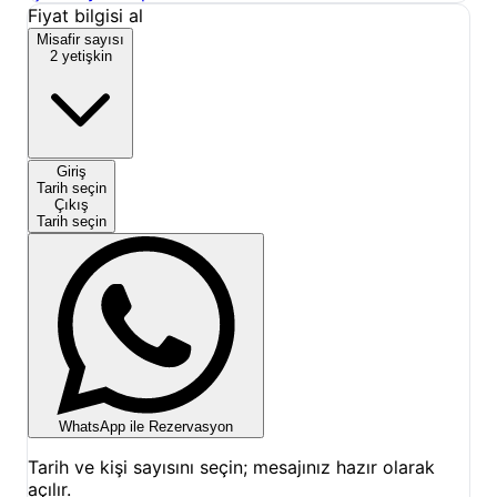
bu dostlar için yanınızda yiyecek götürmeniz, onlarla
Fiyat bilgisi al
olumlu bir etkileşim kurmanızı sağlayabilir. Sorgun
Misafir sayısı
2 yetişkin
Göleti'nde giriş ve konaklama için belirli
ücretlendirmeler bulunmaktadır; detaylı bilgi ve
Sorgun Göleti
rezervasyon seçeneklerimizi
değerlendirmek için sayfamızdaki takvimi
Giriş
inceleyebilirsiniz.
Tarih seçin
Çıkış
Tarih seçin
WhatsApp ile Rezervasyon
Tarih ve kişi sayısını seçin; mesajınız hazır olarak
açılır.