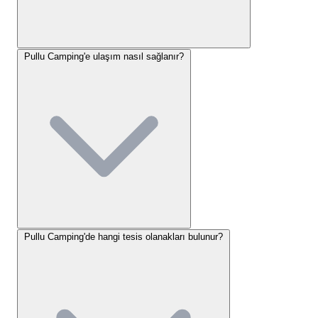
kıyılarından birinin tadını çıkarabilirsiniz.
Pullu Camping Konum ve Ulaşım
Pullu Camping'e ulaşım nasıl sağlanır?
Bilgileri
Pullu Camping nasıl gidilir
sorusu, tesisin merkezi
konumu sayesinde oldukça basit bir cevaba sahiptir.
Mersin-Antalya kara yolu üzerinde, Anamur ilçe
merkezinin girişinde yer alan tesisimiz, ulaşım
açısından son derece avantajlıdır. Mersin merkezden
yaklaşık 230 kilometre, Antalya merkezden ise 260
kilometre mesafede bulunan kamp alanımıza, özel
araçlarınızın yanı sıra şehirler arası otobüsler veya
Pullu Camping'de hangi tesis olanakları bulunur?
Anamur-Bozyazı arası çalışan yerel minibüsler ile de
rahatlıkla ulaşabilirsiniz. Tesisin giriş kapısı doğrudan
ana yola bakmaktadır, bu da gece geç saatlerde
gelen ziyaretçiler için bile kolay bulunabilirlik sağlar.