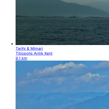
avantajını kullanabilirsiniz.
Pullu Camping
fiyat
politikası, sunulan hizmetin
kapsamına ve konaklama tipine göre değişiklik
göstermektedir. Güncel fiyatlar, dönemsel
kampanyalar ve müsaitlik durumu için sayfamızın
hemen altında bulunan rezervasyon alanını ve
takvimi kullanabilirsiniz.
Mersin
ailece kamp
yapmak
Tarihi & Mimari
isteyenler için bütçe dostu ve güvenli bir alternatif
Titiopolis Antik Kent
sunan tesisimizde, sizleri Akdeniz’in huzurlu
9.1 km
atmosferinde ağırlamaktan mutluluk duyacağız.
Hemen alt kısımdaki "Müsaitlik & Fiyat Takvimi"
butonuna tıklayarak yerinizi ayırtabilir ve unutulmaz
bir Anamur tatiline ilk adımınızı atabilirsiniz.