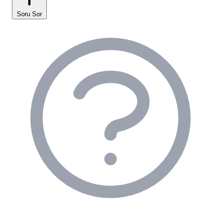
konaklamalar gerçekleştirebilirsiniz.
Soru Sor
Konaklama birimlerimiz arasında yer alan kiralık
çadırlar, özellikle kampçılığa yeni başlayanlar için
büyük kolaylık sağlar. Çadırların üzerine çekilen
gölgelik tenteler, gün boyu güneşin etkisini azaltarak
iç mekanın serin kalmasına yardımcı olur.
Rezervasyon aşamasında hangi konaklama tipini
seçerseniz seçin, tesisin genel yerleşim planına
uygun olarak size en uygun nokta personelimiz
tarafından gösterilecektir.
Pullu Camping Tesis Olanakları ve
Altyapı
Pullu Camping tesis olanakları
, bir kampçının ihtiyaç
duyabileceği tüm temel gereksinimleri karşılamak