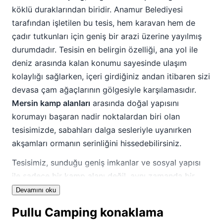
köklü duraklarından biridir. Anamur Belediyesi
tarafından işletilen bu tesis, hem karavan hem de
çadır tutkunları için geniş bir arazi üzerine yayılmış
durumdadır. Tesisin en belirgin özelliği, ana yol ile
deniz arasında kalan konumu sayesinde ulaşım
kolaylığı sağlarken, içeri girdiğiniz andan itibaren sizi
devasa çam ağaçlarının gölgesiyle karşılamasıdır.
Mersin kamp alanları
arasında doğal yapısını
korumayı başaran nadir noktalardan biri olan
tesisimizde, sabahları dalga sesleriyle uyanırken
akşamları ormanın serinliğini hissedebilirsiniz.
Tesisimiz, sunduğu geniş imkanlar ve sosyal yapısı
ile sadece bir kamp alanı değil, aynı zamanda bir
"çadırkent" kültürünü yaşatmaktadır. Özellikle nem
Devamını oku
oranının çevre illere göre daha düşük olması, yaz
Pullu Camping konaklama
aylarında bunaltıcı sıcaklardan kaçmak isteyen