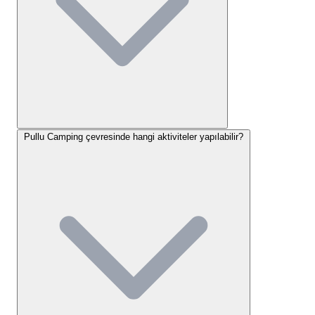
Coğrafi yapısı itibarıyla
Anamur çadır kamp alanı
seçenekleri arasında en düz ayak ve denize sıfır olan
tesislerden biriyiz. Rakım deniz seviyesinde olsa da,
arkadaki dağ silsilesi ve yoğun ağaç dokusu
sayesinde oksijen seviyesi oldukça yüksektir.
Çevremizde keşfedilmeyi bekleyen birçok nokta
bulunmaktadır. Kamp alanımızdan baktığınızda tarihi
Pullu Camping çevresinde hangi aktiviteler yapılabilir?
Mamure Kalesi’nin görkemli silüetini görebilir, kısa bir
yolculukla Anemurium Antik Kenti’ni ziyaret
edebilirsiniz. Ayrıca Anamur’un dünyaca ünlü muz
bahçeleri ve yerel pazarları, kamp mutfağınız için
taze malzeme tedarik edebileceğiniz harika
duraklardır.
Pullu Camping Konaklama
Seçenekleri