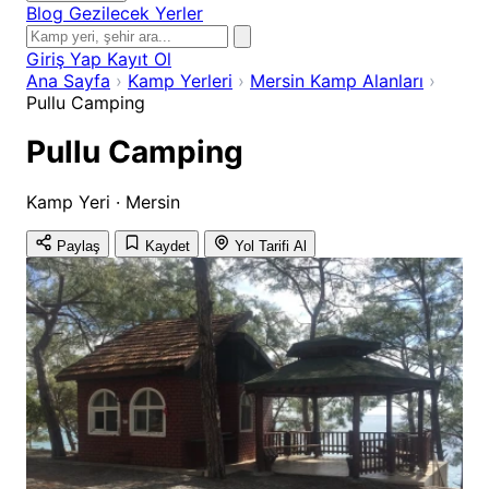
Blog
Gezilecek Yerler
Giriş Yap
Kayıt Ol
Ana Sayfa
›
Kamp Yerleri
›
Mersin Kamp Alanları
›
Pullu Camping
Pullu Camping
Kamp Yeri · Mersin
Paylaş
Kaydet
Yol Tarifi Al