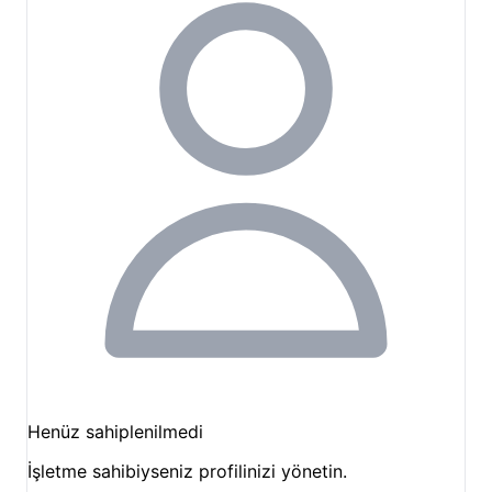
huzurlu anlar geçirebilir veya ortak alanlarımızda
diğer kampçılarla sosyalleşebilirsiniz. İşletme sahibi
Ahmet Bey, Kapadokya'yı gezmek için size rotalar
oluşturma konusunda da yardımcı olmaktadır.
Kapadokya'nın kalbinde yer aldığımız için çevrede
keşfedilecek sayısız nokta bulunmaktadır. Göreme
Açık Hava Müzesi'ne yürüyerek ulaşabilir,
peribacalarının eşsiz oluşumlarını yakından
görebilirsiniz. Uçhisar Kalesi, Aşk Vadisi, Paşabağları
ve Güvercinlik Vadisi gibi ikonik bölgelere kolayca
ulaşım sağlayarak doğa yürüyüşlerine çıkabilir,
bölgenin tarihi ve kültürel dokusunu
deneyimleyebilirsiniz. İşletmemiz aynı zamanda
Kapadokya'nın meşhur balon turları, atv turları ve
Henüz sahiplenilmedi
diğer bölge gezileri için rehberlik ve rezervasyon
İşletme sahibiyseniz profilinizi yönetin.
konusunda da destek sunmaktadır.
Nevşehir kamp