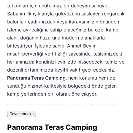
tutkunları için unutulmaz bir deneyim sunuyor.
Sabahın ilk ışıklarıyla gökyüzünü süsleyen rengarenk
balonları çadırınızdan veya karavanınızın önünden
izleme ayrıcalığına sahip olacağınız bu özel kamp
alanı, doğanın huzurunu modern olanaklarla
birleştiriyor. İşletme sahibi Ahmet Bey'in
misafirperverliği ve titizliği sayesinde, tesisimizdeki
her anınızda kendinizi evinizde hissedecek, temiz ve
düzenli ortamımızda keyifli vakit geçireceksiniz.
Panorama Teras Camping
, hem konumu hem de
sunduğu hizmet kalitesiyle bölgedeki önde gelen
kamp yerlerinden biri olarak öne çıkıyor.
İster eşinizle romantik bir kaçamak, ister ailenizle
huzurlu bir tatil, ister arkadaşlarınızla macera dolu
Devamını oku
anlar arıyor olun,
Panorama Teras Camping kamp
Panorama Teras Camping
alanı
herkes için ideal bir ortam sunmaktadır.