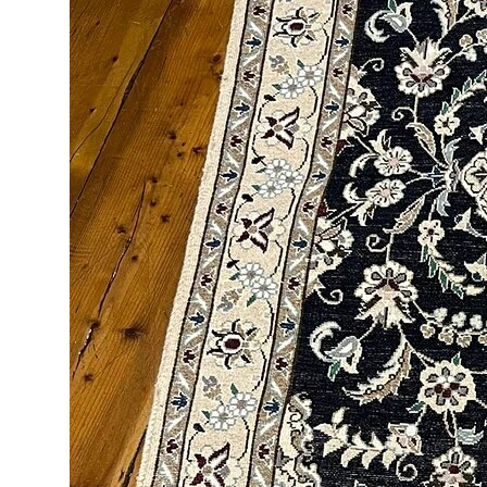
Kapadokya'nın eşsiz güzelliklerini keşfetmek için
harika bir başlangıç noktası sunuyoruz.
Misafirlerimizin olumlu
Panorama Teras Camping
yorum
ve değerlendirmeleri, verdiğimiz hizmetin
kalitesini en iyi şekilde yansıtmaktadır. Bir sonraki
Kapadokya seyahatinizde,
en iyi
Nevşehir
kamp
alanları
arasında yer alan tesisimizde yerinizi
ayırtmak ve
Panorama Teras Camping
rezervasyon
seçeneklerini değerlendirmek için sayfamızdaki ilgili
bölümü inceleyebilirsiniz. Kapadokya'daki evinizde
sizi ağırlamaktan mutluluk duyarız.