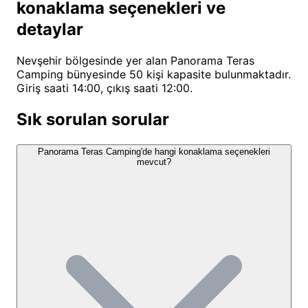
konaklama seçenekleri ve
Özellikle doğa fotoğrafçıları için sabah balon
detaylar
kalkışlarını ve gün batımını ölümsüzleştirebilecekleri
muhteşem kareler yakalama fırsatı bulunmaktadır.
Nevşehir bölgesinde yer alan Panorama Teras
Tesisimiz, Kapadokya'nın eşsiz coğrafyasını
Camping bünyesinde 50 kişi kapasite bulunmaktadır.
keşfetmek isteyenlere güvenli, konforlu ve samimi
Giriş saati 14:00, çıkış saati 12:00.
bir konaklama alternatifi sunarken, aynı zamanda
Sık sorulan sorular
Göreme'nin canlı merkezine kolay erişim imkanı
sağlıyor. Çocukların da rahatça oynayabileceği
Panorama Teras Camping'de hangi konaklama seçenekleri
alanlarımızla, ailece kamp deneyimi yaşamak
mevcut?
isteyenler için de uygun bir seçenektir.
Panorama Teras Camping Konum
ve Ulaşım Bilgileri
Panorama Teras Camping
, Nevşehir'in kalbi
Kapadokya'da, peri bacalarıyla ünlü Göreme
bölgesinde yer almaktadır. Adnan Menderes Caddesi