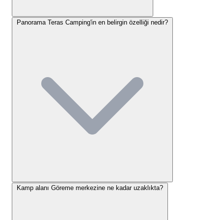
sayede hem ulaşım kolaylığı hem de şehirden izole,
sakin bir ortam sunuyoruz. Çevredeki doğal
Panorama Teras Camping'in en belirgin özelliği nedir?
güzelliklere ve tarihi noktalara yakınlığı sayesinde,
kampımızdan günlük keşif gezileri düzenlemek
oldukça pratiktir.
Panorama Teras Camping nasıl
gidilir
diye düşünen misafirlerimiz için bu merkezi
konum büyük bir avantaj sağlamaktadır.
Panorama Teras Camping
Konaklama Seçenekleri
Panorama Teras Camping
, ziyaretçilerine hem çadır
hem de karavan kampı deneyimi sunmaktadır.
Misafirlerimizin rahatlığı düşünülerek tasarlanmış
konaklama alanlarımız, farklı ihtiyaçlara yönelik
Kamp alanı Göreme merkezine ne kadar uzaklıkta?
çözümler sunar. İster kendi çadırınızla gelin, ister
işletmemizden çadır kiralayın; geniş ve düzenli çadır