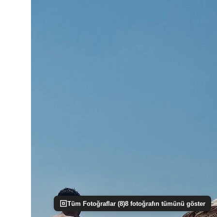
Tüm Fotoğraflar (
8
)
8
fotoğrafın tümünü göster