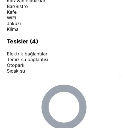
şunlardır:
Karavan olanakları
Bar/Bistro
Piknik ve Mangal:
Belirlenen alanlarda, gerekli
Kafe
WiFi
ekipman desteği ile (ücretli küver seçenekleriyle)
Jakuzi
mangal keyfi yapabilir, ailenizle doğanın tadını
Klima
çıkarabilirsiniz.
Organizasyonlar:
Tesisimiz, özellikle butik
Tesisler (4)
düğünler ve after party etkinlikleri için Beykoz
Elektrik bağlantıları
bölgesinin en çok tercih edilen mekanlarından
Temiz su bağlantısı
biridir.
Otopark
Doğa Yürüyüşleri:
Bozhane ve çevresindeki
Sıcak su
orman yollarında sabah yürüyüşlerine çıkarak
temiz havayı ciğerlerinize çekebilirsiniz.
Gastronomi Deneyimi:
Meşhur serpme
kahvaltımız ve akşam yemeği menülerimizle
damak tadınıza hitap eden lezzetleri
keşfedebilirsiniz.
Mevsimsel olarak değişen atmosferimiz, kış