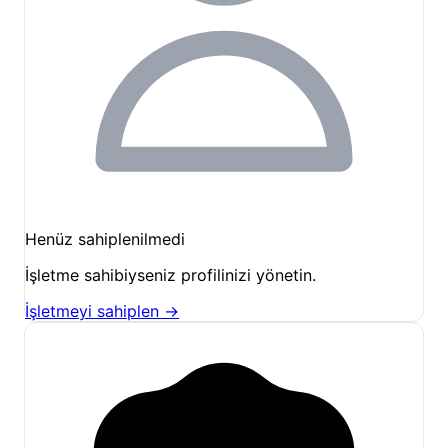
aylarında şömine başında huzuru, yaz aylarında ise
ağaçların gölgesinde serinliği vaat eder.
Tesisimizdeki aktivite olanakları hakkında daha fazla
bilgi almak ve konaklamanızı planlamak için
Pamera
Garden rezervasyon
panelini ziyaret etmeyi
unutmayın.
Pamera Garden
, Beykoz’un doğal dokusunu koruyan,
modern ihtiyaçlara cevap veren ve misafir
Henüz sahiplenilmedi
memnuniyetini temel alan bir anlayışla hizmet
vermektedir. Siz de
İstanbul
’un hemen yanı başında,
İşletme sahibiyseniz profilinizi yönetin.
doğanın kalbinde unutulmaz bir deneyim yaşamak
İşletmeyi sahiplen →
isterseniz, sizi tesisimizde ağırlamaktan mutluluk
duyarız. Sayfanın devamında yer alan takvim
üzerinden güncel müsaitlik durumuna göz atabilir ve
yerinizi hemen ayırtabilirsiniz.