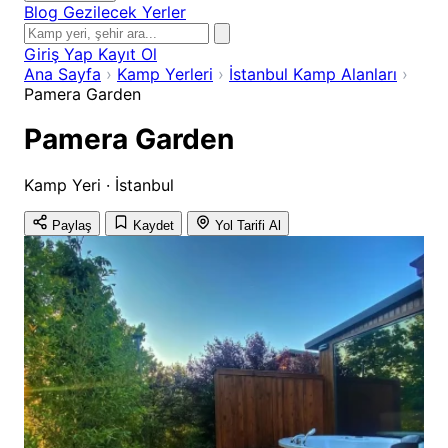
Blog
Gezilecek Yerler
Giriş Yap
Kayıt Ol
Ana Sayfa
›
Kamp Yerleri
›
İstanbul Kamp Alanları
›
Pamera Garden
Pamera Garden
Kamp Yeri · İstanbul
Paylaş
Kaydet
Yol Tarifi Al