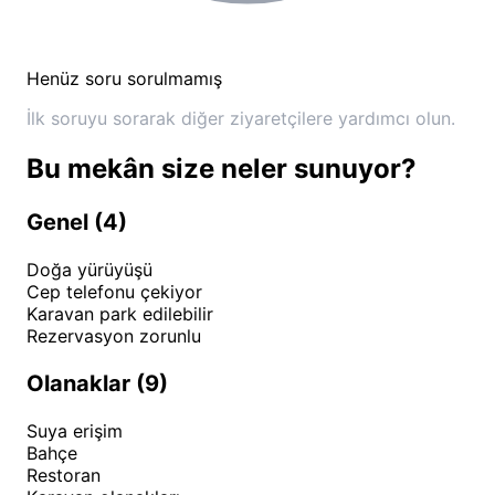
klima, sıcak su, elektrik ve Wi-Fi hizmeti
sağlanmaktadır.
Henüz soru sorulmamış
Tesisimizin hemen yakınında temel ihtiyaçlarınızı
İlk soruyu sorarak diğer ziyaretçilere yardımcı olun.
karşılayabileceğiniz köy bakkalları bulunmakla
birlikte, profesyonel mutfağımız günün büyük bir
Bu mekân size neler sunuyor?
bölümünde hizmetinizdedir.
Pamera Garden
olarak,
doğanın içinde olmanın teknik imkanlardan feragat
Genel (4)
etmek anlamına gelmediğine inanıyoruz.
Doğa yürüyüşü
Cep telefonu çekiyor
Pamera Garden Aktiviteler ve
Karavan park edilebilir
Çevredeki Keşif Noktaları
Rezervasyon zorunlu
Tesisimizde zaman geçirmek, sadece
Olanaklar (9)
konaklamaktan çok daha fazlasını ifade eder.
Suya erişim
Pamera Garden
bünyesinde gerçekleştirebileceğiniz
Bahçe
aktiviteler ve çevrede keşfedebileceğiniz noktalar
Restoran