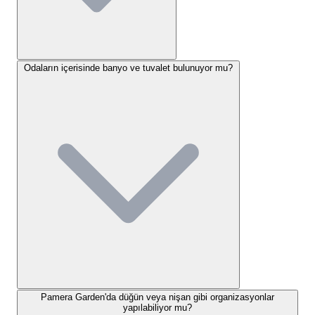
yaşatmaktır.
Pamera Garden konaklama seçenekleri
temel olarak modern ve estetik tiny house (küçük
ev) konseptine dayanmaktadır. Tesisimizde
Odaların içerisinde banyo ve tuvalet bulunuyor mu?
sunduğumuz birimler şunlardır:
Standart Hamaklı Odalar:
Doğanın tadını
balkonunuzdaki hamakta çıkarabileceğiniz,
kompakt ve fonksiyonel tasarıma sahip ahşap
yapılar.
Jakuzili Suit Odalar:
Açık havada veya oda
içerisinde jakuzi keyfi sunan, özel anlar için
tasarlanmış geniş konaklama birimleri.
Bungalov Evler:
Tamamen ahşap malzemeden
inşa edilmiş, doğayla tam uyumlu, içinde özel
banyosu ve kliması bulunan evler.
Her bir konaklama birimimizde kişisel bakım setleri,
Pamera Garden'da düğün veya nişan gibi organizasyonlar
temiz havlular, minibar ve konforlu yataklar standart
yapılabiliyor mu?