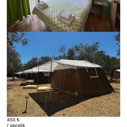
450 ₺
/ gecelik