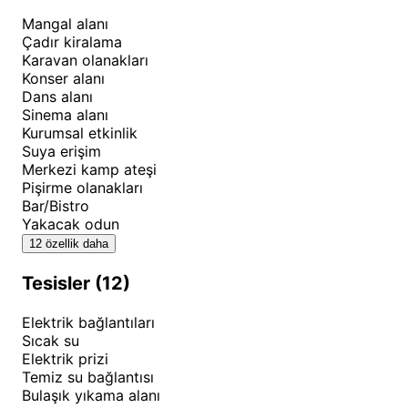
🏖️ Plaj Keyfi ve Sahil Aktiviteleri
Mangal alanı
Çadır kiralama
Sivrice Koyu'nun çakıllı sahili, deniz kenarında vakit
Karavan olanakları
geçirmeyi sevenler için rahat alanlar sunuyor. Plaj
Konser alanı
Dans alanı
voleybolu ve frizbi gibi eğlenceli oyunlar için uygun
Sinema alanı
alanlar bulunuyor. Sahilde yapılan yoga seansları,
Kurumsal etkinlik
Suya erişim
denizin sesini dinleyerek yapılan meditasyon, ruh ve
Merkezi kamp ateşi
beden sağlığı için oldukça faydalı.
Pişirme olanakları
Bar/Bistro
Çocuklu aileler için güvenli oyun alanları ve sığ
Yakacak odun
kesimlerin varlığı, aile kampçılığı açısından büyük
12 özellik daha
avantaj sağlıyor. Kumdan kale yapma, deniz kabuğu
Tesisler (12)
toplama gibi geleneksel plaj aktiviteleri, çocuklar
için unutulmaz anılar yaratıyor.
Elektrik bağlantıları
Sıcak su
🍽️ Yerel Lezzetler ve Ege Mutfağı
Elektrik prizi
Temiz su bağlantısı
Zeytinyağlı sebze yemekleri, taze otlar ve yöresel
Bulaşık yıkama alanı