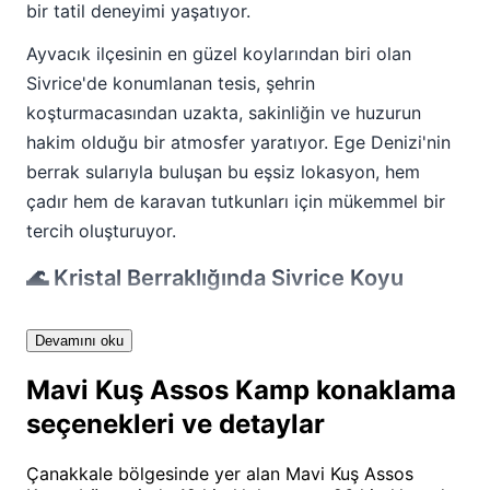
bir tatil deneyimi yaşatıyor.
Ayvacık ilçesinin en güzel koylarından biri olan
Sivrice'de konumlanan tesis, şehrin
koşturmacasından uzakta, sakinliğin ve huzurun
hakim olduğu bir atmosfer yaratıyor. Ege Denizi'nin
berrak sularıyla buluşan bu eşsiz lokasyon, hem
çadır hem de karavan tutkunları için mükemmel bir
tercih oluşturuyor.
🌊 Kristal Berraklığında Sivrice Koyu
Sivrice Koyu'nun turkuaz renkteki suyu, yüzme ve su
Devamını oku
sporları için ideal koşullar sunuyor. Korunmuş koy
yapısı sayesinde dalgaların sakinliği, çocuklu aileler
Mavi Kuş Assos Kamp konaklama
için güvenli bir yüzme ortamı sağlıyor.
seçenekleri ve detaylar
Sabah saatlerinde dingin denizde yüzme keyfi,
Çanakkale bölgesinde yer alan Mavi Kuş Assos
günün en güzel başlangıçlarından birini oluşturuyor.