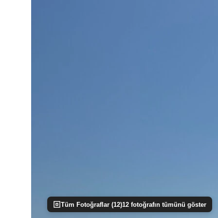
Tüm Fotoğraflar (
12
)
12
fotoğrafın tümünü göster