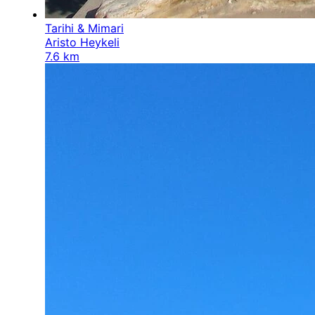
Tarihi & Mimari
Aristo Heykeli
7.6 km