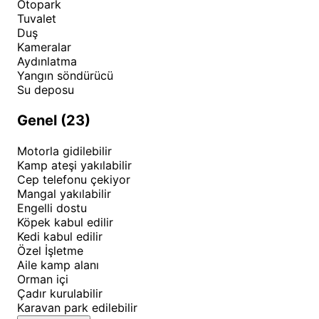
peynirler, kampta konaklayan misafirlerin damak
Otopark
Tuvalet
tadına hitap ediyor. Bu lezzetli yolculuk, tatil
Duş
anılarının vazgeçilmez bir parçası haline geliyor.
Kameralar
Aydınlatma
Aynı zamanda meyhanesinde taze deniz ürünleri ve
Yangın söndürücü
Ege'nin geleneksel yemekleri tadılabiliyor. Özellikle
Su deposu
sabah yakalanan taze balıkların akşam sofralarda
Genel (23)
servis edilmesi, bölgenin en özel deneyimlerinden
biri.
Motorla gidilebilir
Kamp ateşi yakılabilir
Cep telefonu çekiyor
Mangal yakılabilir
Engelli dostu
Köpek kabul edilir
Kedi kabul edilir
Özel İşletme
Aile kamp alanı
Orman içi
Çadır kurulabilir
Karavan park edilebilir