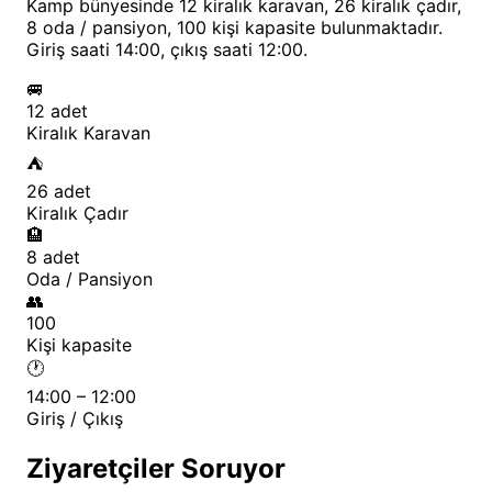
Kamp bünyesinde 12 kiralık karavan, 26 kiralık çadır,
Koyun doğal kayalıkları ve çakıllı sahil şeridi, deniz
8 oda / pansiyon, 100 kişi kapasite bulunmaktadır.
severlerin beklentilerini fazlasıyla karşılıyor.
Giriş saati 14:00, çıkış saati 12:00.
Şnorkelle yapılan keşiflerde, Ege'nin zengin su altı
🚐
yaşamını gözlemleme fırsatı da bulunuyor.
12 adet
Kiralık Karavan
🏺 Antik Assos'un Büyüleyici Mirası
⛺
26 adet
Kampın bulunduğu bölgenin en önemli özelliği,
Kiralık Çadır
dünyaca ünlü Assos antik kentine olan yakınlığı.
🏨
Aristoteles'in felsefe öğrettiği bu tarihi yerde, antik
8 adet
Oda / Pansiyon
tiyatro, Athena Tapınağı ve antik limanın kalıntılarını
👥
keşfetmek mümkün. Bu arkeolojik hazineye yakınlığı,
100
Kişi kapasite
kamp deneyimini kültürel bir yolculukla
🕐
zenginleştiriyor.
14:00 – 12:00
Antik kent kalıntıları arasında yapılan keşif turları,
Giriş / Çıkış
tarih meraklıları için eşsiz fırsatlar sunuyor. Özellikle
Ziyaretçiler Soruyor
gün batımı saatlerinde Athena Tapınağı'ndan izlenen