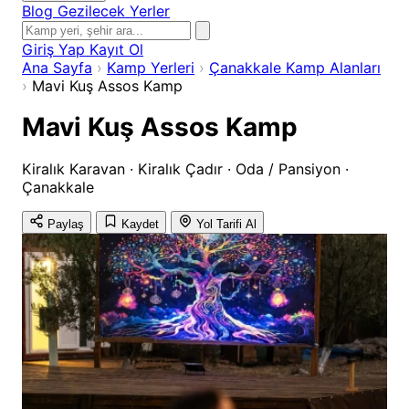
Blog
Gezilecek Yerler
Giriş Yap
Kayıt Ol
Ana Sayfa
›
Kamp Yerleri
›
Çanakkale Kamp Alanları
›
Mavi Kuş Assos Kamp
Mavi Kuş Assos Kamp
Kiralık Karavan · Kiralık Çadır · Oda / Pansiyon ·
Çanakkale
Paylaş
Kaydet
Yol Tarifi Al