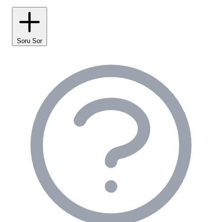
manzara, yaşanması gereken deneyimlerden biri
olarak öne çıkıyor. Antik tiyatronun akustiği ve
tarihsel atmosferi, ziyaretçilerde derin izler bırakıyor.
Soru Sor
🌅 Eşsiz Gün Batımları ve Romantik
Akşamlar
Mavi Kuş Assos Kamp'ta yaşanan en büyüleyici anlar,
kuşkusuz Ege Denizi'ndeki gün batımları sırasında
gerçekleşiyor. Her akşam farklı renk paletleriyle
gökyüzünü boyayan bu doğa şovu, romantik bir
atmosfer yaratıyor. Denizin üzerinde yavaşça batan
güneş, unutulmaz fotoğraf kareleri de hediye ediyor.
Akşam saatlerinde kamp ateşi etrafında geçirilen
samimi sohbetler, kampın en değerli anıları arasında
yer alıyor. Yıldızların parladığı berrak gecelerde,
gökyüzü gözlemciliği için de mükemmel koşullar