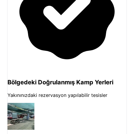
Tesis İçi Aktiviteler:
Yüzme ve Havuz Keyfi:
Tesisimizin havuzunda
serinleyebilir, güneşin ve suyun keyfini
çıkarabilirsiniz. Özellikle yaz aylarında
havuzumuz, misafirlerimiz için önemli bir
sosyalleşme ve rahatlama alanıdır.
Doğa Yürüyüşleri:
Kamp alanımızı çevreleyen
çam ormanlarında ve kayalık patikalarda huzur
verici doğa yürüyüşleri yapabilir, bölgenin eşsiz
florasını ve faunasını keşfedebilirsiniz. Temiz
Bölgedeki Doğrulanmış Kamp Yerleri
hava ve kuş sesleri eşliğinde ruhunuzu
dinlendirebilirsiniz.
Yakınınızdaki rezervasyon yapılabilir tesisler
Yoga ve Etkinlikler:
Dönemsel olarak düzenlenen
yoga seanslarına veya diğer etkinliklere katılarak
bedensel ve zihinsel rahatlama deneyimi
yaşayabilirsiniz. Sibel Atmaca'nın yorumunda
"Gittiğimde yoga vardı" ifadesiyle de