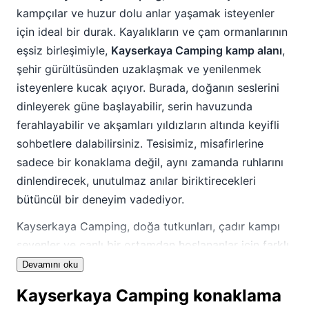
kampçılar ve huzur dolu anlar yaşamak isteyenler
için ideal bir durak. Kayalıkların ve çam ormanlarının
eşsiz birleşimiyle,
Kayserkaya Camping kamp alanı
,
şehir gürültüsünden uzaklaşmak ve yenilenmek
isteyenlere kucak açıyor. Burada, doğanın seslerini
dinleyerek güne başlayabilir, serin havuzunda
ferahlayabilir ve akşamları yıldızların altında keyifli
sohbetlere dalabilirsiniz. Tesisimiz, misafirlerine
sadece bir konaklama değil, aynı zamanda ruhlarını
dinlendirecek, unutulmaz anılar biriktirecekleri
bütüncül bir deneyim vadediyor.
Kayserkaya Camping, doğa tutkunları, çadır kampı
sevenler ve canlı bir ortamdan hoşlananlar için farklı
deneyimler sunar. Evcil hayvan dostu yapısıyla
Devamını oku
sevimli dostlarınızla birlikte keyifli anlar
Kayserkaya Camping konaklama
geçirebilirsiniz. Özellikle doğa fotoğrafçıları için