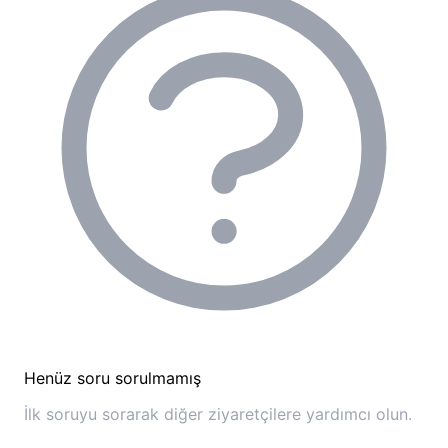
Kayserkaya Camping Tesis
Olanakları ve Altyapı
Kayserkaya Camping
olarak, misafirlerimizin doğa
içinde rahat ve keyifli bir konaklama geçirmesi için
çeşitli altyapı hizmetleri ve sosyal olanaklar
sunuyoruz. Misafirperver ekibimiz, her türlü
sorununuzda yanınızda olmaya hazırdır, bu konuda
berkay kozdağkardeşler'in yorumunda da belirtildiği
gibi, "her sorununuza ellerinden geldikçe yardım
etmeye çalışırlar."
Teknik Altyapı:
Henüz soru sorulmamış
Duş ve Tuvaletler:
Tesis genelinde sıcak su
imkanı bulunan duş ve tuvaletler mevcuttur.
İlk soruyu sorarak diğer ziyaretçilere yardımcı olun.
Timuçin'in yorumunda "temiz lavabo ve duşlar"