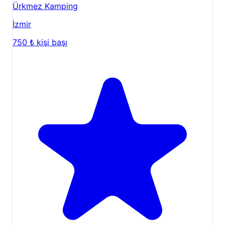
Ürkmez Kamping
desteklendiği gibi, bu tür etkinlikler tesisimizin
cazibesini artırır. Canlı müzik eşliğinde keyifli
İzmir
akşamlar geçirebilirsiniz, bu da tesisimizin enerjik
750 ₺
kişi başı
atmosferine katkı sağlar.
Çevredeki Keşif Noktaları:
Şile Feneri ve Plajlar:
Karadeniz'in dalgalarıyla
buluşan Şile plajlarında denize girebilir veya tarihi
Şile Feneri'ni ziyaret ederek muhteşem
manzaraların tadını çıkarabilirsiniz. Fener,
özellikle gün batımı zamanlarında eşsiz fotoğraf
kareleri sunar.
Doğal Koylar ve Manzaralar:
Yakın çevredeki gizli
koyları keşfedebilir, kayalık bölgelerin sunduğu
panoramik manzaralar eşliğinde fotoğraf
çekebilirsiniz. Şile'nin engebeli kıyı şeridi, her
köşesinde farklı bir doğal güzellik saklar.