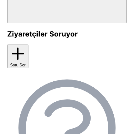
düzenlenmiştir:
Tuvalet ve Duş Alanları:
Misafir yorumlarında en
çok övgü alan konulardan biri olan tuvalet ve
banyolarımız, otel temizliğinde olup, 24 saat
Ziyaretçiler Soruyor
sıcak suya erişim sağlamaktadır. Düzenli olarak
temizlenerek hijyen standartları en üst seviyede
tutulmaktadır.
Ortak Mutfak:
Kampçılarımızın kendi yemeklerini
Soru Sor
hazırlayabileceği, ocak ve yeterli buzdolabı
kapasitesine sahip geniş bir ortak mutfak
alanımız mevcuttur. Bulaşık yıkama alanı da temiz
ve kullanışlıdır.
Çamaşırhane:
Uzun süreli konaklamalar için
çamaşır makinesi ve kurutma makinesi
hizmetimiz bulunmaktadır.
İnternet Erişimi:
Tesis genelinde Wi-Fi bağlantısı
ile dijital dünyayla bağlantınız kesilmez.