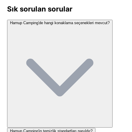
isteyen maceraperestler için
Harnup Camping
,
Sık sorulan sorular
unutulmaz anılar biriktirecekleri bir merkez haline
geliyor.
Harnup Camping'de hangi konaklama seçenekleri mevcut?
Harnup Camping Konum ve
Ulaşım Bilgileri
Harnup Camping
, Akdeniz'in incisi Antalya'nın batı
ucunda yer alan Kaş ilçesinde, Andifli Mahallesi'nde
Büyük Çakıl Caddesi üzerinde bulunuyor. Kaş,
Toroslar'ın eteklerinde, masmavi Akdeniz'le buluşan
dik yamaçları ve kireçtaşı kayalıklarıyla ünlü, kendine
özgü bir coğrafyaya sahip. Bölgenin iklimi tipik
Akdeniz iklimi olup, yazları sıcak ve kurak, kışları ılık
ve yağışlı geçer. Kamp alanımızın rakımı deniz
seviyesine çok yakın olduğu için, deniz esintisiyle
ferah bir atmosfer sunar.
Harnup Camping'in temizlik standartları nasıldır?