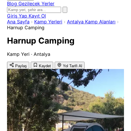
Blog
Gezilecek Yerler
Giriş Yap
Kayıt Ol
Ana Sayfa
›
Kamp Yerleri
›
Antalya Kamp Alanları
›
Harnup Camping
Harnup Camping
Kamp Yeri · Antalya
Paylaş
Kaydet
Yol Tarifi Al