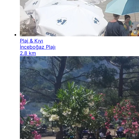
Plaj & Kıyı
İnceboğaz Plajı
2.8 km