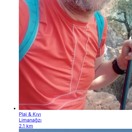
Plaj & Kıyı
Limanağzı
2.1 km