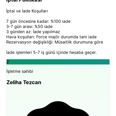
keşfedebilirsiniz.
İptal ve İade Koşulları
Antalya
doğa kampı
arayışında olanlar için Harnup
Camping, dört mevsim farklı güzellikler sunar. Yazın
7 gün öncesine kadar: %100 iade
denizin ve güneşin tadını çıkarırken, ilkbahar ve
3-7 gün arası: %50 iade
3 günden az: İade yapılmaz
sonbaharda doğa yürüyüşleri ve çevreyi keşif için
Hava koşulları: Force majör durumda tam iade
ideal bir üs görevi görür.
Harnup Camping
Rezervasyon değişikliği: Müsaitlik durumuna göre
yorum
larında da sıklıkla bahsedildiği gibi, tesisimiz
İade işlemleri 5-7 iş günü içinde hesaba geçer.
Kaş'ın sunduğu bu güzelliklere kolay erişim imkanıyla
misafirlerimize eşsiz bir tatil deneyimi yaşatır.
Z
Tatilinizi planlarken, sayfamızdaki müsaitlik takvimini
İşletme sahibi
kontrol ederek yerinizi ayırtabilirsiniz.
Zeliha Tezcan