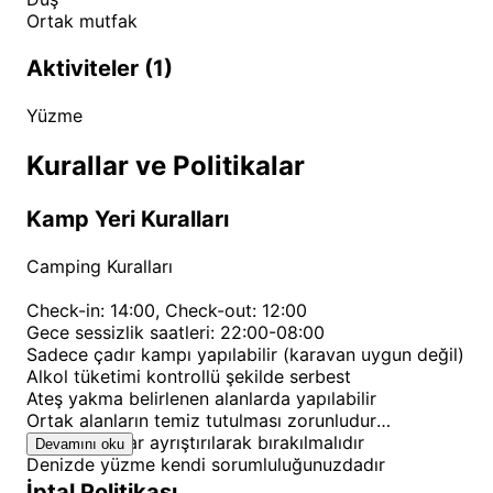
Ortak mutfak
ulaşabileceğiniz başlıca keşif noktaları şunlardır:
Büyük Çakıl Plajı:
Hemen yanı başımızda, serin
Aktiviteler (1)
suları ve çakıllı yapısıyla ünlü plaj.
Yüzme
Kaş Merkezi:
Antik tiyatrosu, daracık sokakları,
şirin dükkanları ve lezzetli restoranlarıyla canlı bir
Kurallar ve Politikalar
merkez.
Kaputaş Plajı:
Türkiye'nin en güzel plajlarından
Kamp Yeri Kuralları
biri olarak kabul edilen, turkuaz renkli deniziyle
büyüleyici bir koy.
Camping Kuralları
Saklıkent Kanyonu:
Doğa yürüyüşleri ve serin
Check-in: 14:00, Check-out: 12:00
sularında yüzme imkanı sunan devasa bir kanyon.
Gece sessizlik saatleri: 22:00-08:00
Sadece çadır kampı yapılabilir (karavan uygun değil)
Patara Antik Kenti ve Plajı:
Antik kalıntıları ve 18
Alkol tüketimi kontrollü şekilde serbest
km uzunluğundaki kumsalıyla ünlü, caretta
Ateş yakma belirlenen alanlarda yapılabilir
carettaların üreme alanı.
Ortak alanların temiz tutulması zorunludur
Çöp ve atıklar ayrıştırılarak bırakılmalıdır
Tekne Turları:
Kaş Limanı'ndan kalkan teknelerle
Devamını oku
Denizde yüzme kendi sorumluluğunuzdadır
Kekova, Batık Şehir ve civardaki koyları
İptal Politikası