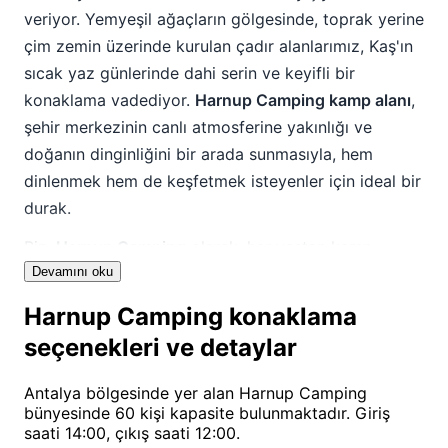
veriyor. Yemyeşil ağaçların gölgesinde, toprak yerine
çim zemin üzerinde kurulan çadır alanlarımız, Kaş'ın
sıcak yaz günlerinde dahi serin ve keyifli bir
konaklama vadediyor.
Harnup Camping kamp alanı
,
şehir merkezinin canlı atmosferine yakınlığı ve
doğanın dinginliğini bir arada sunmasıyla, hem
dinlenmek hem de keşfetmek isteyenler için ideal bir
durak.
Biz,
Harnup Camping
olarak, her yaştan kamp
severe hitap eden bir ortam yaratmayı hedefledik.
Devamını oku
Özellikle ailece kamp yapmak isteyenler için güvenli
Harnup Camping konaklama
ve çocuk dostu bir atmosfer sunarken, çiftler ve
seçenekleri ve detaylar
yalnız gezginler de burada aradıkları dinginliği
bulabiliyorlar. Doğanın sesleriyle uyanıp, tertemiz
Antalya bölgesinde yer alan Harnup Camping
havayı soluyarak güne başlamak isteyenler, fotoğraf
bünyesinde 60 kişi kapasite bulunmaktadır. Giriş
saati 14:00, çıkış saati 12:00.
tutkunları ve Kaş'ın eşsiz güzelliklerini keşfetmek