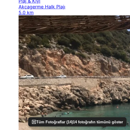
Plaj & Kıyı
Akçagerme Halk Plajı
5.0 km
Tüm Fotoğraflar (
14
)
14
fotoğrafın tümünü göster