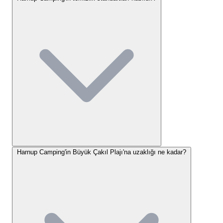
Kaş ilçe merkezine oldukça yakın mesafede olan
tesisimize ulaşım oldukça kolaydır. Antalya
merkezden özel araçla D400 karayolu üzerinden
yaklaşık 3 saatlik bir sürüşle ulaşılabilir. Fethiye'den
gelenler için ise bu süre yaklaşık 1,5 saattir. Toplu
taşıma kullanmak isteyen misafirlerimiz, Kaş
Otogarı'na vardıktan sonra kısa bir taksi yolculuğu
veya bölge minibüsleriyle
Harnup Camping
'e
kolayca erişebilirler. Yakın çevredeki doğal
güzellikler arasında Kaputaş Plajı, Patara Antik Kenti
ve Saklıkent Kanyonu gibi keşfedilmeyi bekleyen
Harnup Camping'in Büyük Çakıl Plajı'na uzaklığı ne kadar?
birçok nokta bulunuyor. Bu eşsiz konum,
Antalya
kamp yerleri
arasında bize stratejik bir avantaj
sağlıyor.
Harnup Camping Konaklama