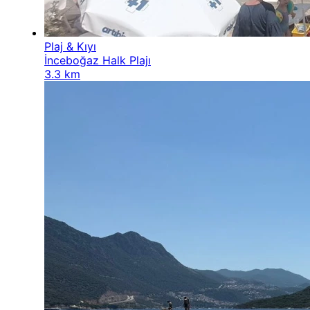
Plaj & Kıyı
İnceboğaz Halk Plajı
3.3 km