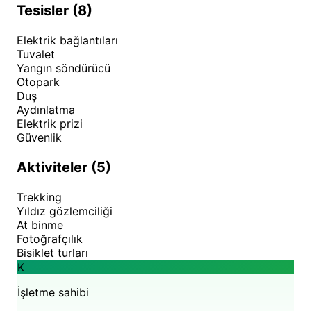
Tesisler (8)
olabilir. Karavanköy İstanbul'dan ayrılarak
Çekmeköy'ün diğer yeşil alanlarını keşfetmek veya
Elektrik bağlantıları
yerel pazarları ziyaret etmek de bölgeyi tanımanın
Tuvalet
Yangın söndürücü
farklı yolları arasında yer alabilir. Bu bölge, şehir
Otopark
hayatından kısa süreli kaçışlar için pek çok farklı
Duş
doğal güzelliği bir arada sunmaktadır. Karavanköy
Aydınlatma
Elektrik prizi
İstanbul rezervasyon seçeneklerini ve müsaitlik
Güvenlik
durumunu sayfamızdaki takvimden inceleyebilirsiniz.
Aktiviteler (5)
Trekking
Yıldız gözlemciliği
At binme
Fotoğrafçılık
Bisiklet turları
K
İşletme sahibi