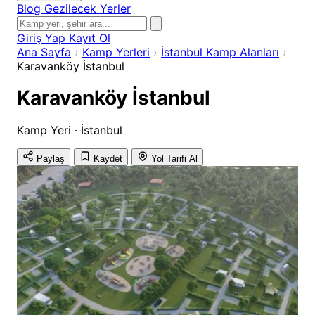
Blog
Gezilecek Yerler
Giriş Yap
Kayıt Ol
Ana Sayfa
›
Kamp Yerleri
›
İstanbul Kamp Alanları
›
Karavanköy İstanbul
Karavanköy İstanbul
Kamp Yeri · İstanbul
Paylaş
Kaydet
Yol Tarifi Al