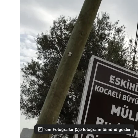
Tüm Fotoğraflar (
5
)
5
fotoğrafın tümünü göster