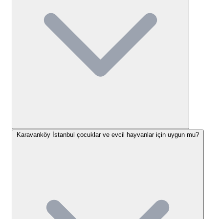
Karavanköy İstanbul Konaklama
Seçenekleri
Karavanköy İstanbul, adından da anlaşılacağı üzere
özellikle karavan tutkunlarına ve geleneksel çadır
kampı deneyimi arayanlara hitap ediyor. Tesis, 26
dönümlük geniş ormanlık alanı içerisinde hem kendi
karavanıyla gelen misafirler için ayrılmış özel
karavan park yerleri sunuyor hem de kendi çadırıyla
konaklamak isteyen kampçılara uygun çadır alanları
Karavanköy İstanbul çocuklar ve evcil hayvanlar için uygun mu?
sağlıyor. Ziyaretçi yorumları, buranın genellikle uzun
süreli karavan konaklamaları için tercih edildiğini ve
bir yaşam alanı olarak benimsendiğini gösteriyor.
Konaklama alanları, ormanlık dokuyla iç içe geçmiş
durumda. Bu durum, karavanların genellikle çam
ağaçlarının altına park edildiği ve doğal bir gölgelik