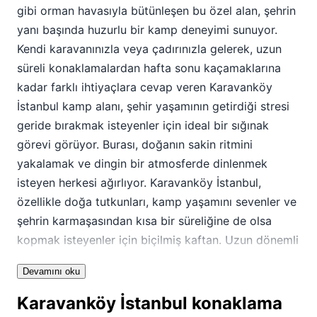
gibi orman havasıyla bütünleşen bu özel alan, şehrin
yanı başında huzurlu bir kamp deneyimi sunuyor.
Kendi karavanınızla veya çadırınızla gelerek, uzun
süreli konaklamalardan hafta sonu kaçamaklarına
kadar farklı ihtiyaçlara cevap veren Karavanköy
İstanbul kamp alanı, şehir yaşamının getirdiği stresi
geride bırakmak isteyenler için ideal bir sığınak
görevi görüyor. Burası, doğanın sakin ritmini
yakalamak ve dingin bir atmosferde dinlenmek
isteyen herkesi ağırlıyor. Karavanköy İstanbul,
özellikle doğa tutkunları, kamp yaşamını sevenler ve
şehrin karmaşasından kısa bir süreliğine de olsa
kopmak isteyenler için biçilmiş kaftan. Uzun dönemli
yerleşik karavan yaşamını benimsemiş komşuluk
Devamını oku
ilişkileriyle bilinen bir ortam sunarken, kısa süreli
çadır veya karavan konaklamaları için de kapılarını
Karavanköy İstanbul konaklama
açıyor. Yılın farklı dönemlerinde, özellikle kış