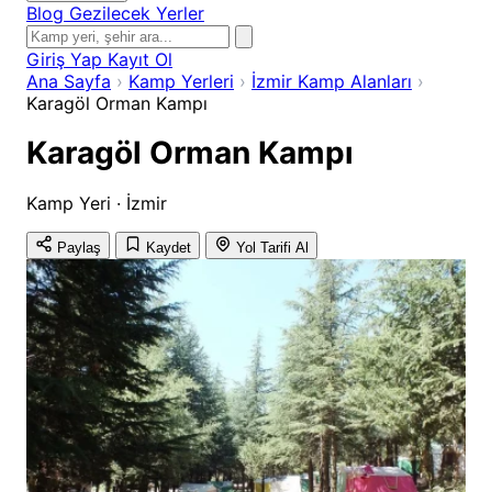
Blog
Gezilecek Yerler
Giriş Yap
Kayıt Ol
Ana Sayfa
›
Kamp Yerleri
›
İzmir Kamp Alanları
›
Karagöl Orman Kampı
Karagöl Orman Kampı
Kamp Yeri · İzmir
Paylaş
Kaydet
Yol Tarifi Al