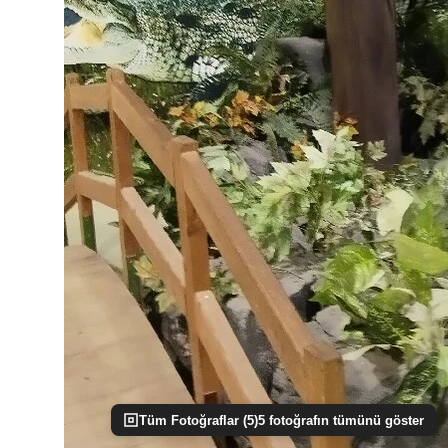
Tüm Fotoğraflar (
5
)
5
fotoğrafın tümünü göster