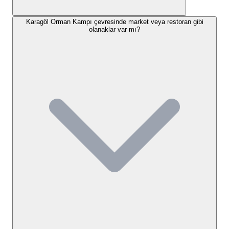
Seçenekleri
Karagöl Orman Kampı çevresinde market veya restoran gibi
olanaklar var mı?
Karagöl Orman Kampı, misafirlerimize doğayla iç içe,
otantik bir kamp deneyimi sunmaktadır. Konaklama
seçeneklerimiz arasında öncelikli olarak kendi
çadırınızla yapacağınız "çadır kampı" bulunmaktadır.
Kamp alanımız, çadır kurmak için ayrılmış geniş ve
doğal zeminlere sahiptir. Misafirlerimiz, Karagöl'ün
serinletici havası ve çam ağaçlarının gölgesinde
kendi çadırlarını kurarak konaklayabilirler. Bu,
özellikle Karşıyaka çadır kamp alanı arayan doğa
severler için ideal bir tercihtir. Tesisimizde başka bir
konaklama tipi, örneğin bungalov veya karavan
parkı gibi bir seçenek bulunmamaktadır.
Çadır kampı konaklaması için belirli alanlar tahsis
edilmiştir ve misafirlerimiz kendi kamp