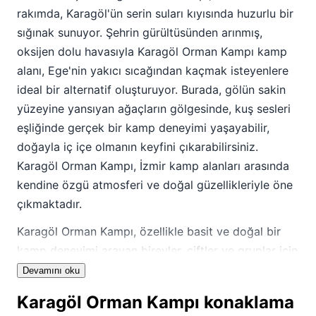
rakımda, Karagöl'ün serin suları kıyısında huzurlu bir
sığınak sunuyor. Şehrin gürültüsünden arınmış,
oksijen dolu havasıyla Karagöl Orman Kampı kamp
alanı, Ege'nin yakıcı sıcağından kaçmak isteyenlere
ideal bir alternatif oluşturuyor. Burada, gölün sakin
yüzeyine yansıyan ağaçların gölgesinde, kuş sesleri
eşliğinde gerçek bir kamp deneyimi yaşayabilir,
doğayla iç içe olmanın keyfini çıkarabilirsiniz.
Karagöl Orman Kampı, İzmir kamp alanları arasında
kendine özgü atmosferi ve doğal güzellikleriyle öne
çıkmaktadır.
Karagöl Orman Kampı, özellikle basit ve doğal bir
kamp deneyimi arayan bireyler, çiftler ve gruplar için
uygun bir seçenektir. Ailece doğada vakit geçirmek
Devamını oku
isteyenler için de temiz hava ve yeşil bir ortam
Karagöl Orman Kampı konaklama
sunar; ancak tesis olanakları açısından hazırlıklı