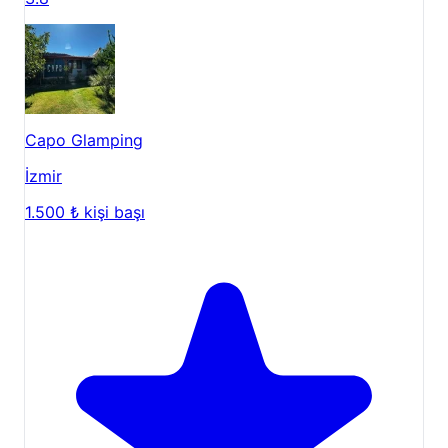
Capo Glamping
İzmir
1.500 ₺
kişi başı