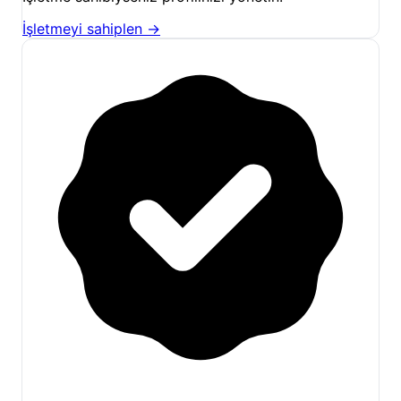
ekosistemi başlı başına bir keşif noktasıdır. Bu bölge,
İşletmeyi sahiplen →
en iyi İzmir kamp alanları arasında, doğal
güzellikleriyle öne çıkmaktadır.
Karagöl Orman Kampı'nda mevsimsel deneyimler de
değişiklik gösterir. Özellikle yaz aylarında,
İzmir
'in
bunaltıcı sıcağından kaçmak için serin bir sığınak
görevi görür. Bahar ve sonbaharda ise renk cümbüşü
içindeki doğa, ayrı bir güzellik sunar. Kış aylarında
ise bölgenin daha soğuk ve kar yağışlı olabileceği
unutulmamalıdır; bu dönemde sıkı giyinmek ve
donanımlı gelmek önemlidir. Hafta içi Karagöl Orman
Kampı genellikle daha sakin bir atmosfere sahipken,
hafta sonları ve resmi tatillerde yoğunluk
yaşanabilmektedir. Misafirlerimizin, doğanın tadını
tam anlamıyla çıkarabilmeleri için bu yoğunluk
durumunu göz önünde bulundurmaları tavsiye edilir.