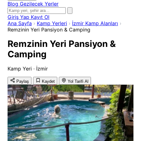
Blog
Gezilecek Yerler
Giriş Yap
Kayıt Ol
Ana Sayfa
›
Kamp Yerleri
›
İzmir Kamp Alanları
›
Remzinin Yeri Pansiyon & Camping
Remzinin Yeri Pansiyon &
Camping
Kamp Yeri · İzmir
Paylaş
Kaydet
Yol Tarifi Al