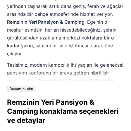
yerinden taşınarak artık daha geniş, ferah ve ağaçlar
arasında bir bahçe atmosferinde hizmet veriyor.
Remzinin Yeri Pansiyon & Camping
, Ege’nin o
meşhur esintisini her an hissedebileceğiniz, şehrin
gürültüsünden uzak ama merkezi noktalara bir o
kadar yakın, samimi bir aile işletmesi olarak öne
çıkıyor.
Tesisimiz, modern kampçılık ihtiyaçları ile geleneksel
pansiyon konforunu bir araya getiren hibrit bir
yapıya sahip.
Remzinin Yeri Pansiyon & Camping
kamp alanı
arayışında olanlar için sunduğumuz geniş
Devamını oku
arazi, hem çadır kurmak isteyen sırt çantalı
Remzinin Yeri Pansiyon &
gezginlere hem de karavanıyla yola çıkan özgür
Camping konaklama seçenekleri
ruhlara hitap ediyor. Burada sadece bir konaklama
ve detaylar
yeri değil, aynı zamanda Remzi Baba ve ailesinin
güler yüzlü ev sahipliğiyle şekillenen, kendinizi