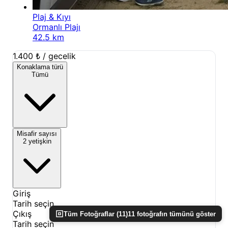
Plaj & Kıyı
Ormanlı Plajı
42.5 km
1.400 ₺
/ gecelik
Konaklama türü
Tümü
Misafir sayısı
2 yetişkin
Giriş
Tarih seçin
Çıkış
Tüm Fotoğraflar (
11
)
11
fotoğrafın tümünü göster
Tarih seçin