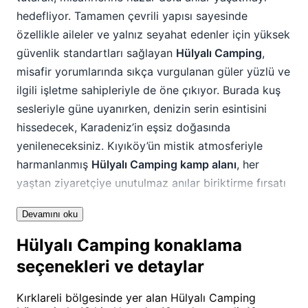
hedefliyor. Tamamen çevrili yapısı sayesinde
özellikle aileler ve yalnız seyahat edenler için yüksek
güvenlik standartları sağlayan
Hülyalı Camping
,
misafir yorumlarında sıkça vurgulanan güler yüzlü ve
ilgili işletme sahipleriyle de öne çıkıyor. Burada kuş
sesleriyle güne uyanırken, denizin serin esintisini
hissedecek, Karadeniz’in eşsiz doğasında
yenileneceksiniz. Kıyıköy’ün mistik atmosferiyle
harmanlanmış
Hülyalı Camping kamp alanı
, her
yaştan ziyaretçiye unutulmaz anılar biriktirme fırsatı
sunuyor.
Devamını oku
Hülyalı Camping
, sunduğu çeşitli konaklama
Hülyalı Camping konaklama
imkanları ve zengin aktivite seçenekleriyle geniş bir
seçenekleri ve detaylar
kitleye hitap ediyor. Özellikle doğayı ve kamp
yaşamını seven aileler için çocuk oyun alanı ve
Kırklareli bölgesinde yer alan Hülyalı Camping
güvenli ortamıyla ideal bir destinasyon. Romantik bir