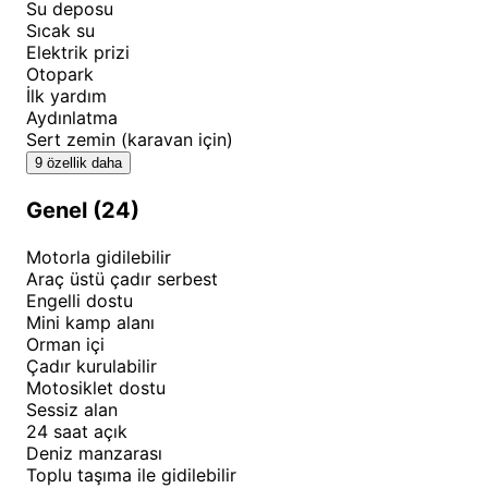
Su deposu
km'lik doğal parkuru keşfedebilirsiniz. Deniz
Sıcak su
Elektrik prizi
manzaralı plaj erişimi sayesinde Karadeniz'in serin
Otopark
sularında yüzebilir veya güneşlenebilirsiniz. Kıyıköy
İlk yardım
ve çevresi, tarihi yapıları ve doğal oluşumlarıyla
Aydınlatma
Sert zemin (karavan için)
fotoğrafçılık tutkunları için eşsiz kareler sunar.
9 özellik daha
Yürüyüş alanları, doğa ile iç içe olmak isteyenlere
farklı zorluk seviyelerinde rotalar sunar.
Hülyalı
Genel (24)
Camping
, mevsimsel olarak farklı deneyimler yaşatır;
Motorla gidilebilir
yaz aylarında denizin ve lavanta bahçesinin tadını
Araç üstü çadır serbest
çıkarırken, ilkbahar ve sonbaharda doğanın renk
Engelli dostu
cümbüşüne tanık olabilir, kışın ise sakin ve huzurlu
Mini kamp alanı
Orman içi
bir kar kampı deneyimi yaşayabilirsiniz. Tüm bu
Çadır kurulabilir
aktiviteler ve keşif noktaları,
Hülyalı Camping
'i
en iyi
Motosiklet dostu
Sessiz alan
Kırklareli
kamp alanları
arasında özel bir yere
24 saat açık
taşımaktadır.
Deniz manzarası
Toplu taşıma ile gidilebilir