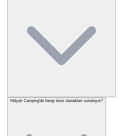
ayırtın. Doğada görüşmek üzere.
bu detayı göz önünde bulundurarak yapmaları
önerilir.
Hülyalı Camping Konaklama
Seçenekleri
Hülyalı Camping
, misafirlerine çeşitli ve konforlu
konaklama alternatifleri sunarak, her türlü kamp
deneyimine uygun çözümler üretmektedir. Kamp
alanımızda hem kendi ekipmanlarıyla gelmek
isteyenlere hem de daha konforlu bir deneyim
arayanlara özel seçenekler bulunmaktadır:
Hülyalı Camping'de hangi tesis olanakları sunuluyor?
Safari Çadırlar (4x4 Canvas 4 Mevsim Çadır):
Tesiste 10 adet 4x4 kanvas çadır bulunmaktadır.
Bu özel çadırlar, dört mevsim kullanıma uygun
olarak tasarlanmış olup, platformlar üzerine
kuruludur. İçerisinde alez korumalı çift ve tek