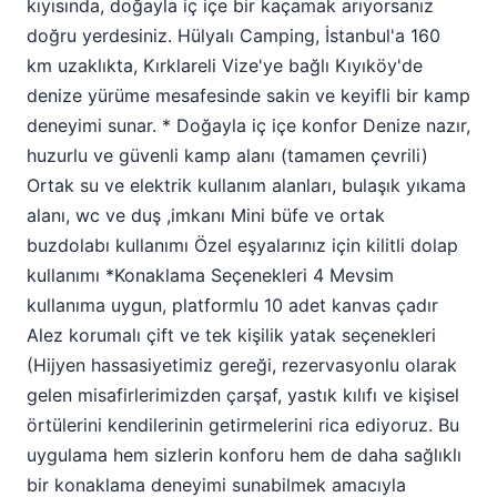
kıyısında, doğayla iç içe bir kaçamak arıyorsanız
Bilgileri
doğru yerdesiniz. Hülyalı Camping, İstanbul'a 160
km uzaklıkta, Kırklareli Vize'ye bağlı Kıyıköy'de
Hülyalı Camping
, Kırklareli’nin Vize ilçesine bağlı,
denize yürüme mesafesinde sakin ve keyifli bir kamp
Karadeniz kıyısındaki şirin balıkçı kasabası
deneyimi sunar. * Doğayla iç içe konfor Denize nazır,
Kıyıköy'de yer almaktadır. Kıyıköy, Trakya'nın en
huzurlu ve güvenli kamp alanı (tamamen çevrili)
kuzeydoğu ucunda, Pabuç ve Kazandere derelerinin
Ortak su ve elektrik kullanım alanları, bulaşık yıkama
Karadeniz'e döküldüğü noktada, doğal bir liman
alanı, wc ve duş ,imkanı Mini büfe ve ortak
özelliği taşıyan vadiler arasına kurulmuştur. Bölge,
buzdolabı kullanımı Özel eşyalarınız için kilitli dolap
genellikle ılıman Karadeniz ikliminin etkisi altındadır;
kullanımı *Konaklama Seçenekleri 4 Mevsim
yazları serin, kışları ılıman ve yağışlı geçer. Rakım
kullanıma uygun, platformlu 10 adet kanvas çadır
olarak deniz seviyesine yakın olması, nemli ve ferah
Alez korumalı çift ve tek kişilik yatak seçenekleri
bir hava sunar. Çevresi sık ormanlarla kaplı olan
(Hijyen hassasiyetimiz gereği, rezervasyonlu olarak
Kıyıköy, biyolojik çeşitlilik açısından zengin bir
gelen misafirlerimizden çarşaf, yastık kılıfı ve kişisel
coğrafyaya sahiptir. Tesise ulaşım oldukça kolaydır.
örtülerini kendilerinin getirmelerini rica ediyoruz. Bu
İstanbul'dan özel araçla yaklaşık 2-2.5 saatlik bir
uygulama hem sizlerin konforu hem de daha sağlıklı
yolculukla ulaşılabilir. Kırklareli il merkezine ise
bir konaklama deneyimi sunabilmek amacıyla
yaklaşık 90 km mesafededir. Vize ilçe merkezinden