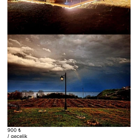
900 ₺
/ gecelik