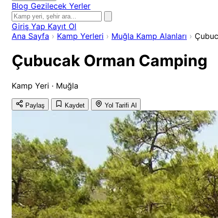
Blog
Gezilecek Yerler
Giriş Yap
Kayıt Ol
Ana Sayfa
›
Kamp Yerleri
›
Muğla Kamp Alanları
›
Çubuc
Çubucak Orman Camping
Kamp Yeri · Muğla
Paylaş
Kaydet
Yol Tarifi Al