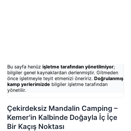
WhatsApp ile Rezervasyon
Doğrulanmamış
Henüz onaylanmadı
4.5 Puan
277 Yorum
Yorumları gör
Bu sayfa henüz
işletme tarafından yönetilmiyor
;
bilgiler genel kaynaklardan derlenmiştir. Gitmeden
önce işletmeyle teyit etmenizi öneririz.
Doğrulanmış
kamp yerlerimizde
bilgiler işletme tarafından
yönetilir.
Çekirdeksiz Mandalin Camping –
Kemer'in Kalbinde Doğayla İç İçe
Bir Kaçış Noktası
Antalya'nın gözde tatil beldesi Kemer'de, şehrin
dinamik atmosferine bu kadar yakın olup da doğanın