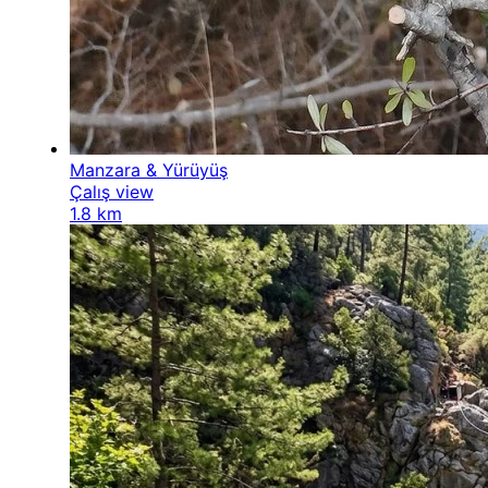
Manzara & Yürüyüş
Çalış view
1.8 km