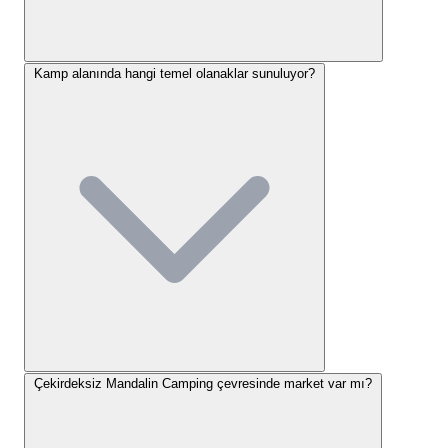
çarşısı, butik mağazaları ve yerel pazarı da kolayca
Kamp alanında hangi temel olanaklar sunuluyor?
ulaşabileceğiniz noktalarda yer alıyor. Denize olan
mesafemiz ise yaklaşık 7-10 dakikalık keyifli bir
yürüyüşle kat edilebilir durumda. Bu sayede hem plaj
keyfini yaşayabilir hem de kampın huzurlu ortamına
geri dönebilirsiniz.
Antalya kamp alanları
arasında
merkezi konumuyla öne çıkan
Çekirdeksiz Mandalin
Camping
, hem doğa hem de şehir deneyimini bir
arada sunuyor.
Çekirdeksiz Mandalin Camping
Konaklama Seçenekleri
Çekirdeksiz Mandalin Camping çevresinde market var mı?
Çekirdeksiz Mandalin Camping
, kamp deneyimini
farklı tercihlere göre şekillendiren çeşitli konaklama
imkanları sunuyor. Misafirlerimizin en çok tercih
ettiği seçeneklerden biri, kendi çadırlarıyla gelerek