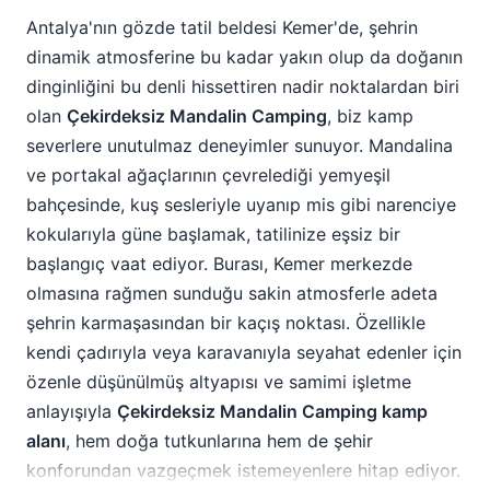
dinginliğini bu denli hissettiren nadir noktalardan biri
olan
Çekirdeksiz Mandalin Camping
, biz kamp
severlere unutulmaz deneyimler sunuyor. Mandalina
ve portakal ağaçlarının çevrelediği yemyeşil
bahçesinde, kuş sesleriyle uyanıp mis gibi narenciye
kokularıyla güne başlamak, tatilinize eşsiz bir
başlangıç vaat ediyor. Burası, Kemer merkezde
olmasına rağmen sunduğu sakin atmosferle adeta
şehrin karmaşasından bir kaçış noktası. Özellikle
kendi çadırıyla veya karavanıyla seyahat edenler için
özenle düşünülmüş altyapısı ve samimi işletme
anlayışıyla
Çekirdeksiz Mandalin Camping kamp
alanı
, hem doğa tutkunlarına hem de şehir
konforundan vazgeçmek istemeyenlere hitap ediyor.
Misafirlerimizin yorumlarında sıkça vurguladığı gibi,
Devamını oku
tesisin merkezi konumu sayesinde ihtiyaç