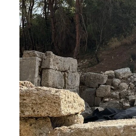
Tüm Fotoğraflar (
6
)
6
fotoğrafın tümünü göster