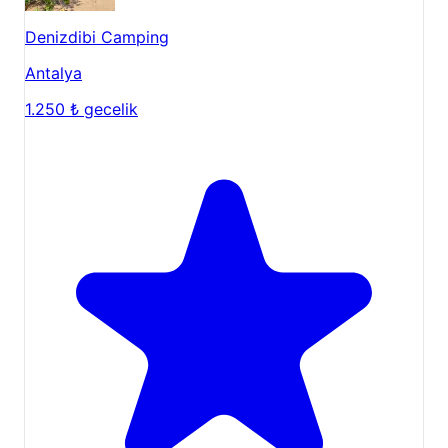
Antalya
1.250 ₺
gecelik