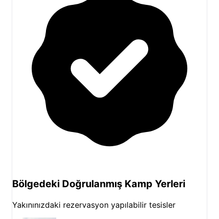
vadediyor.
Çekirdeksiz Mandalin Camping
rezervasyon
için sayfamızdaki müsaitlik takvimini
kontrol edebilir, kamp deneyiminizi planlamaya
hemen başlayabilirsiniz. Misafirlerimizin olumlu
Çekirdeksiz Mandalin Camping
yorum
ları,
tesisimizin sunduğu deneyimin kalitesini bir kez daha
ortaya koyuyor.
Bölgedeki Doğrulanmış Kamp Yerleri
Yakınınızdaki rezervasyon yapılabilir tesisler