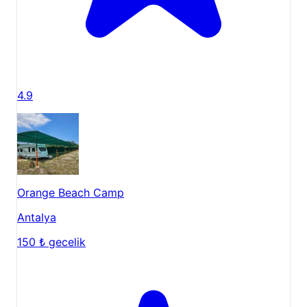
4.9
Orange Beach Camp
Antalya
150 ₺
gecelik