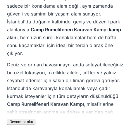
sadece bir konaklama alanı değil, aynı zamanda
güvenli ve samimi bir yaşam alanı sunuyor.
İstanbul'da doğanın kalbinde, geniş ve düzenli park
alanlarıyla
Camp Rumelifeneri Karavan Kampı kamp
alanı
, hem uzun süreli konaklamalar hem de hafta
sonu kaçamakları için ideal bir tercih olarak öne
çıkıyor.
Deniz ve orman havasını aynı anda soluyabileceğiniz
bu özel lokasyon, özellikle aileler, çiftler ve yalnız
seyahat edenler için sakin bir liman görevi görüyor.
İstanbul'da karavanıyla konaklamak veya çadır
kurmak isteyenler için tüm detayların düşünüldüğü
Camp Rumelifeneri Karavan Kampı
, misafirlerine
şehir stresinden arınma ve doğayla yeniden bağ
kurma fırsatı sunarken, aynı zamanda İstanbul'un
Devamını oku
sunduğu kültürel ve tarihi zenginliklere de kolay