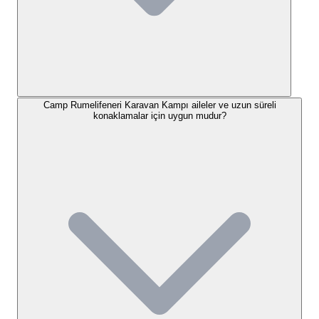
sağlanan elektrik ve su bağlantılarının yanı sıra,
ücretsiz fiber internet hizmeti sayesinde işlerinizi
aksatmadan veya sevdiklerinizle bağlantıda kalarak
kamp deneyiminizin keyfini çıkarabilirsiniz. Ortak
kullanım alanlarımızda bulunan temiz ve bakımı
yapılan duş ve tuvaletler, hijyen konusunda
Camp Rumelifeneri Karavan Kampı aileler ve uzun süreli
konaklamalar için uygun mudur?
hassasiyet gösterdiğimizin bir kanıtıdır.
Misafirlerimizin rahatı için çamaşır makinesi ve
mutfak lavabosu/bulaşık yıkama alanı gibi olanaklar
da mevcuttur.
Sosyal olanaklar açısından da zengin bir yapıya
sahibiz. Kamp alanımızın çevresi çitlerle çevrili olup,
güvenlik kameralarıyla 24 saat izlenerek huzurlu ve
emniyetli bir ortam sağlıyoruz. Misafirlerimizin bir
araya gelip sosyalleşebileceği masa ve bankların
bulunduğu oturma alanları, mangal yapma imkanları