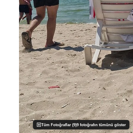
Tüm Fotoğraflar (
9
)
9
fotoğrafın tümünü göster