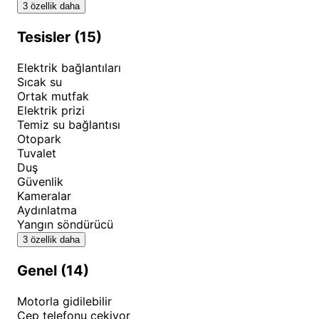
öğrenmek için sayfadaki ilgili takvim ve rezervasyon
3 özellik daha
alanlarını kullanabilirsiniz.
Tesisler (15)
Elektrik bağlantıları
Sıcak su
Ortak mutfak
Elektrik prizi
Temiz su bağlantısı
Otopark
Tuvalet
Duş
Güvenlik
Kameralar
Aydınlatma
Yangın söndürücü
3 özellik daha
Genel (14)
Motorla gidilebilir
Cep telefonu çekiyor