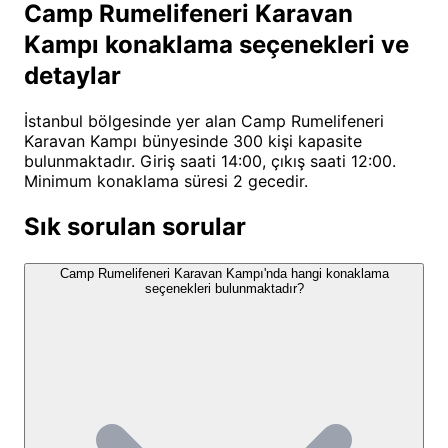
Camp Rumelifeneri Karavan
erişim sağlıyor. Burada geçireceğiniz her an, doğa
Kampı konaklama seçenekleri ve
fotoğrafçılarından macera arayanlara kadar herkes
için farklı bir keşif yolculuğuna dönüşüyor.
detaylar
Camp Rumelifeneri Karavan
İstanbul bölgesinde yer alan Camp Rumelifeneri
Karavan Kampı bünyesinde 300 kişi kapasite
Kampı Konum ve Ulaşım Bilgileri
bulunmaktadır. Giriş saati 14:00, çıkış saati 12:00.
Minimum konaklama süresi 2 gecedir.
Camp Rumelifeneri Karavan Kampı
, İstanbul'un
kuzeyinde, Karadeniz kıyısında yer alan şirin
Sık sorulan sorular
Rumelifeneri köyünde konumlanmıştır. Sarıyer
ilçesine bağlı bu bölge, İstanbul'un Avrupa Yakası'nın
Camp Rumelifeneri Karavan Kampı'nda hangi konaklama
seçenekleri bulunmaktadır?
en uç noktalarından biri olup, yeşil ormanlık alanları
ve serin Karadeniz iklimiyle dikkat çeker. Şehir
merkezinden yaklaşık 30 kilometre uzaklıkta
olmasına rağmen, kamp alanına ulaşım oldukça
rahattır ve İstanbul'un yoğun trafiğinden büyük
ölçüde kaçınma imkanı sunar.