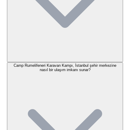
Camp Rumelifeneri Karavan
Kampı Konaklama Seçenekleri
Camp Rumelifeneri Karavan Kampı
, adından da
anlaşılacağı üzere ağırlıklı olarak karavan
tutkunlarına hitap eden bir tesistir. Misafirlerimize
düzenli ve iyi planlanmış karavan parselleri
sunuyoruz. Her bir parselde karavan sahiplerinin
temel ihtiyaçlarını karşılayacak elektrik ve su
Camp Rumelifeneri Karavan Kampı, İstanbul şehir merkezine
bağlantısı bulunmaktadır. Ayrıca, gri su tahliyesi
nasıl bir ulaşım imkanı sunar?
imkanı da her karavan yerine özel olarak
sağlanmaktadır, bu da uzun süreli konaklamalar için
büyük bir kolaylık sunar. Bazı parsellerde ise ahşap
zemin veya parke taşından yapılmış "teras" alanları
bulunarak konforunuz artırılmıştır.
Sadece karavan sahiplerini değil, aynı zamanda
çadırıyla doğayla baş başa kalmak isteyen