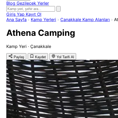
Blog
Gezilecek Yerler
Giriş Yap
Kayıt Ol
Ana Sayfa
›
Kamp Yerleri
›
Çanakkale Kamp Alanları
›
A
Athena Camping
Kamp Yeri · Çanakkale
Paylaş
Kaydet
Yol Tarifi Al