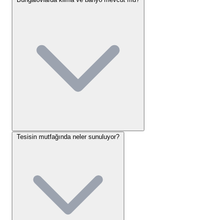
ulaşabilirler. Toplu taşıma tercih edenler için Ayvacık
ilçe merkezinden Kadırga Koyu’na düzenli olarak
çalışan minibüsler bulunmaktadır. Tesisimize
ulaştığınızda, aracınız için ayrılmış güvenli otopark
alanımızdan faydalanabilirsiniz.
Assos Club Beyaz Konaklama
Seçenekleri
Tesisimizde, zeytinliklerin arasına özenle
yerleştirilmiş toplam 12 adet modern bungalov
Tesisin mutfağında neler sunuluyor?
bulunmaktadır.
Assos Club Beyaz
olarak
sunduğumuz bu konaklama birimleri, konforu ve
sadeliği ön planda tutan bir tasarıma sahiptir.
Odalarımızın tamamında ferah bir atmosfer hakimdir
ve her birinde misafirlerimizin rahatı için şu detaylar
düşünülmüştür: