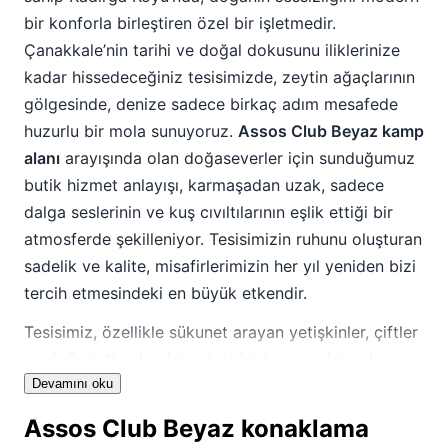
bir konforla birleştiren özel bir işletmedir.
Çanakkale’nin tarihi ve doğal dokusunu iliklerinize
kadar hissedeceğiniz tesisimizde, zeytin ağaçlarının
gölgesinde, denize sadece birkaç adım mesafede
huzurlu bir mola sunuyoruz.
Assos Club Beyaz kamp
alanı
arayışında olan doğaseverler için sunduğumuz
butik hizmet anlayışı, karmaşadan uzak, sadece
dalga seslerinin ve kuş cıvıltılarının eşlik ettiği bir
atmosferde şekilleniyor. Tesisimizin ruhunu oluşturan
sadelik ve kalite, misafirlerimizin her yıl yeniden bizi
tercih etmesindeki en büyük etkendir.
Tesisimiz, özellikle sükunet arayan yetişkinler, çiftler
ve doğa tutkunları için ideal bir kaçış noktasıdır.
Assos Club Beyaz konaklama seçenekleri
Devamını oku
, doğaya
zarar vermeden entegre edilmiş mimarisiyle dikkat
Assos Club Beyaz konaklama
çeker. Burada geçireceğiniz süre boyunca, sabahın