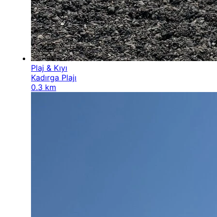
Plaj & Kıyı
Kadırga Plajı
0.3 km