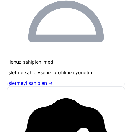
küçük çakıllı denizi, su altı görüş mesafesinin
yüksekliğiyle şnorkel meraklıları için de idealdir.
Tesis içinde, zeytin ağaçlarının altında kitabınızı
okuyabilir veya akşamüzeri bar alanımızda günün
yorgunluğunu atabilirsiniz.
Çevrede keşfedebileceğiniz noktalar:
Assos Antik Kenti (Behramkale):
Athena
Henüz sahiplenilmedi
Tapınağı’nın büyüleyici manzarasını görmek için
mutlaka ziyaret etmelisiniz.
İşletme sahibiyseniz profilinizi yönetin.
Antik Liman:
Assos’un tarihi dokusunun en yoğun
İşletmeyi sahiplen →
hissedildiği liman bölgesinde yürüyüş
yapabilirsiniz.
Kadırga Koyu Sahil Yürüyüşü:
Sabah erken
saatlerde koy boyunca yapacağınız yürüyüşler
güne zinde başlamanızı sağlar.
Yıldız Gözlemi:
Işık kirliliğinin az olduğu
tesisimizde, geceleri gökyüzünü izlemek