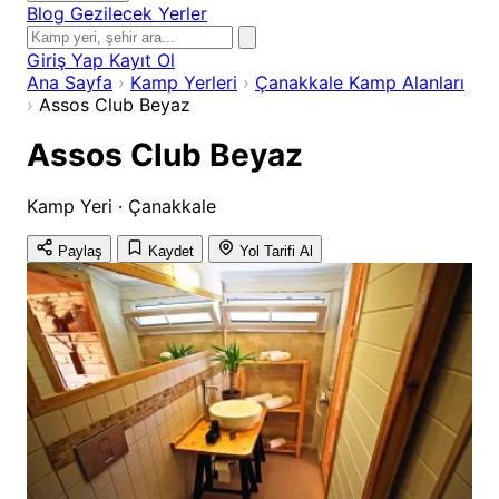
Blog
Gezilecek Yerler
Giriş Yap
Kayıt Ol
Ana Sayfa
›
Kamp Yerleri
›
Çanakkale Kamp Alanları
›
Assos Club Beyaz
Assos Club Beyaz
Kamp Yeri · Çanakkale
Paylaş
Kaydet
Yol Tarifi Al