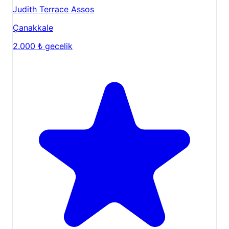
sahip olduğundan, özellikle yaz sezonu için erken
Judith Terrace Assos
planlama yapmanızı öneririz.
Çanakkale
Sayfamızın alt kısmında yer alan "Müsaitlik & Fiyat
2.000 ₺
gecelik
Takvimi" alanından seçtiğiniz tarihler için anlık
sorgulama yapabilir, güvenli bir şekilde yerinizi
ayırtabilirsiniz. Doğanın kalbinde, sessizliğin ve
kalitenin buluştuğu
Assos Club Beyaz
ailesi olarak
sizi ağırlamak için sabırsızlanıyoruz.