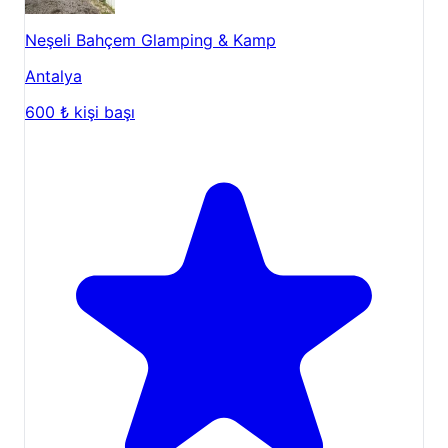
Neşeli Bahçem Glamping & Kamp
Antalya
600 ₺
kişi başı