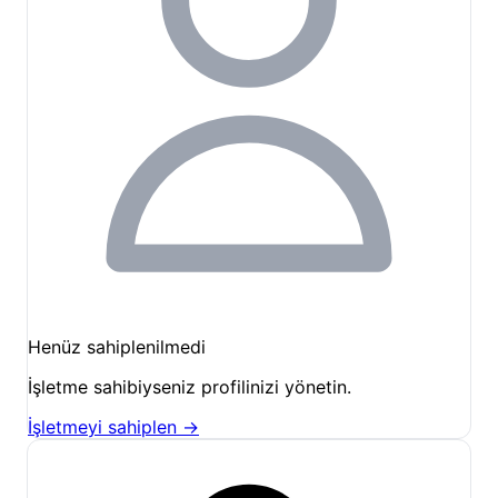
macerayı katlıyoruz. Rafting dışında sunduğumuz
diğer aktiviteler şunlardır:
Zipline:
Nehrin üzerinden hızla geçerek adrenalin
seviyenizi doruğa çıkarın.
Canyoneering ve Abseiling:
Kanyonun
derinliklerini keşfedin ve halatla iniş tekniklerini
deneyimleyin.
Jeep Safari ve Trekking:
Köprülü Kanyon Milli
Parkı’nın iç kısımlarına ve çevre köylere
düzenlenen turlara katılın.
Nehirde Yüzme ve Kano:
Köprüçay’ın buz gibi
turkuaz sularında serinleyin veya kano ile nehir
Henüz sahiplenilmedi
gezintisine çıkın.
İşletme sahibiyseniz profilinizi yönetin.
Tesisimizin hemen yakınında bulunan Köprülü
İşletmeyi sahiplen →
Kanyon’un tarihi köprüleri, fotoğraf tutkunları için
muazzam kareler sunar. Ayrıca bölgedeki yürüyüş
rotaları, endemik bitki türlerini ve yaban hayatını