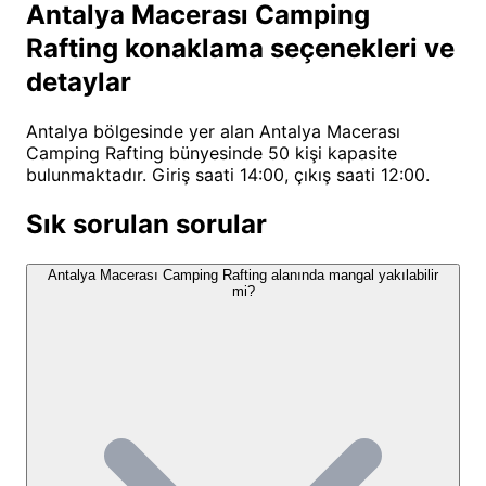
Antalya Macerası Camping
özellikle ekstrem sporlara ilgi duyan genç gruplar,
Rafting konaklama seçenekleri ve
doğa sporlarını seven aileler ve rotasını Antalya’nın
detaylar
iç bölgelerine çeviren gezginler için ideal bir
konaklama noktasıdır. Burada geçireceğiniz sürede,
Antalya bölgesinde yer alan Antalya Macerası
sadece bir çadırda uyumakla kalmaz, aynı zamanda
Camping Rafting bünyesinde 50 kişi kapasite
bölgenin yerel lezzetlerini tadabilir ve Köprülü
bulunmaktadır. Giriş saati 14:00, çıkış saati 12:00.
Kanyon’un jeolojik yapısını keşfedebilirsiniz. İşletme
Sık sorulan sorular
sahiplerimiz Nihat Bey ve ailesinin samimi yaklaşımı,
misafirlerimizin kendilerini evlerinde hissetmelerini
Antalya Macerası Camping Rafting alanında mangal yakılabilir
sağlayan en önemli unsurdur.
mi?
Antalya Macerası Camping
Rafting Konum ve Ulaşım Bilgileri
Tesisimiz, Antalya’nın Manavgat ilçesi sınırları
içerisinde yer alan dünyaca ünlü Köprülü Kanyon Milli
Parkı’nın tam merkezinde, Gökçesu mevkiinde