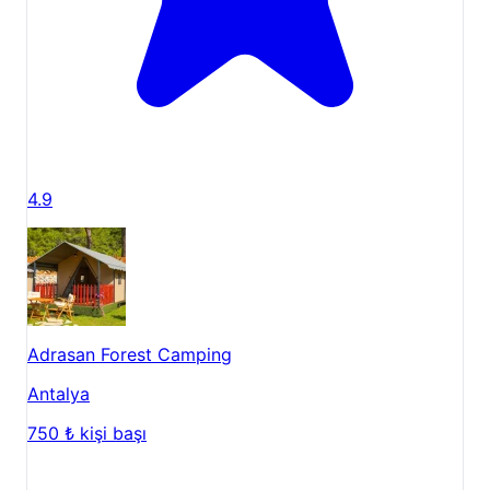
eşsiz maceraya ilk adımı atabilirsiniz. Doğanın,
suyun ve maceranın birleştiği bu noktada sizleri
ağırlamaktan mutluluk duyacağız.
4.9
Adrasan Forest Camping
Antalya
750 ₺
kişi başı