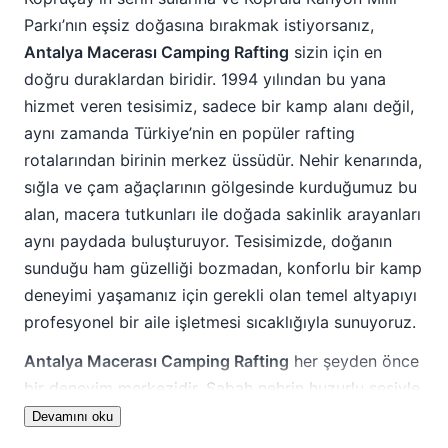
Parkı’nın eşsiz doğasına bırakmak istiyorsanız,
Antalya Macerası Camping Rafting
sizin için en
doğru duraklardan biridir. 1994 yılından bu yana
hizmet veren tesisimiz, sadece bir kamp alanı değil,
aynı zamanda Türkiye’nin en popüler rafting
rotalarından birinin merkez üssüdür. Nehir kenarında,
sığla ve çam ağaçlarının gölgesinde kurduğumuz bu
alan, macera tutkunları ile doğada sakinlik arayanları
aynı paydada buluşturuyor. Tesisimizde, doğanın
sunduğu ham güzelliği bozmadan, konforlu bir kamp
deneyimi yaşamanız için gerekli olan temel altyapıyı
profesyonel bir aile işletmesi sıcaklığıyla sunuyoruz.
Antalya Macerası Camping Rafting
her şeyden önce
bir deneyim merkezidir. Sabah nehrin huzurlu sesiyle
uyanıp, öğleden sonra 14 kilometrelik heyecan dolu
Devamını oku
bir rafting parkurunda kürek çekebilirsiniz. Tesisimiz,