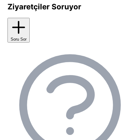
14:00, çıkış saati ise 12:00 olarak belirlenmiştir. Çadır
Ziyaretçiler Soruyor
alanlarımızda elektrik imkanı bulunmakla birlikte,
güvenlik ve doğayı koruma politikalarımız gereği
çadır içlerine doğrudan elektrik hattı çekilmesine izin
verilmemektedir; ancak ortak alanlarda cihazlarınızı
Soru Sor
şarj edebilirsiniz.
Antalya Macerası Camping
Rafting Tesis Olanakları ve Altyapı
Bir kamp alanının kalitesini belirleyen en önemli
unsurlardan biri sunduğu hijyen ve temel ihtiyaç
olanaklarıdır.
Antalya Macerası Camping Rafting
tesis olanakları
, bir kampçının ihtiyaç duyabileceği
tüm temel gereksinimleri karşılayacak şekilde
düzenlenmiştir. Tesisimizde misafirlerimizin
kullanımına sunulan tuvalet ve duş alanları düzenli