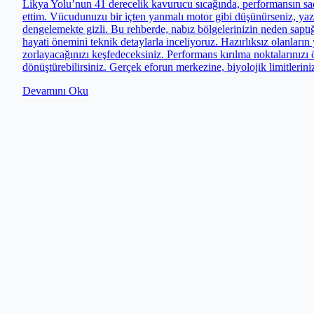
Likya Yolu’nun 41 derecelik kavurucu sıcağında, performansın sade
ettim. Vücudunuzu bir içten yanmalı motor gibi düşünürseniz, yaz
dengelemekte gizli. Bu rehberde, nabız bölgelerinizin neden saptı
hayati önemini teknik detaylarla inceliyoruz. Hazırlıksız olanların y
zorlayacağınızı keşfedeceksiniz. Performans kırılma noktalarınızı ö
dönüştürebilirsiniz. Gerçek eforun merkezine, biyolojik limitlerini
Devamını Oku