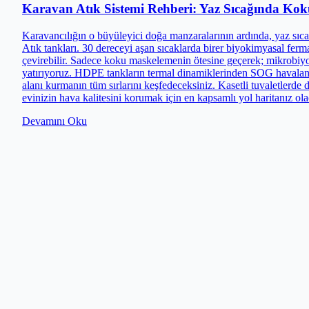
Karavan Atık Sistemi Rehberi: Yaz Sıcağında Kok
Karavancılığın o büyüleyici doğa manzaralarının ardında, yaz sıcakl
Atık tankları. 30 dereceyi aşan sıcaklarda birer biyokimyasal fer
çevirebilir. Sadece koku maskelemenin ötesine geçerek; mikrobiy
yatırıyoruz. HDPE tankların termal dinamiklerinden SOG havalandır
alanı kurmanın tüm sırlarını keşfedeceksiniz. Kasetli tuvaletlerd
evinizin hava kalitesini korumak için en kapsamlı yol haritanız ol
Devamını Oku