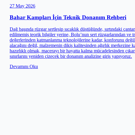
27 May 2026
Bahar Kampları İçin Teknik Donanım Rehberi
Dağ başında rüzgar sertleşip sıcaklık düştüğünde, sırtındaki çanta
edilmemiş teorik bilgiler yerine, Bolu’nun sert rüzgarlarından ve 
değerlerinden katmanlanma teknolojilerine kadar, konforunu değil 
alacağını değil, malzemenin dikiş kalitesinden ağırlık merkezine 
hazırlıklı olmak, macerayı bir hayatta kalma mücadelesinden çıkar
sınırlarını yeniden çizecek bir donanım analizine giriş yapıyoruz.
Devamını Oku