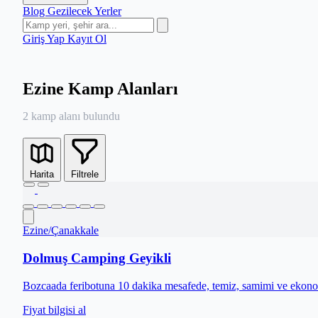
Blog
Gezilecek Yerler
Giriş Yap
Kayıt Ol
Ezine Kamp Alanları
2 kamp alanı bulundu
Harita
Filtrele
Ezine
/
Çanakkale
Dolmuş Camping Geyikli
Bozcaada feribotuna 10 dakika mesafede, temiz, samimi ve ekon
Fiyat bilgisi al