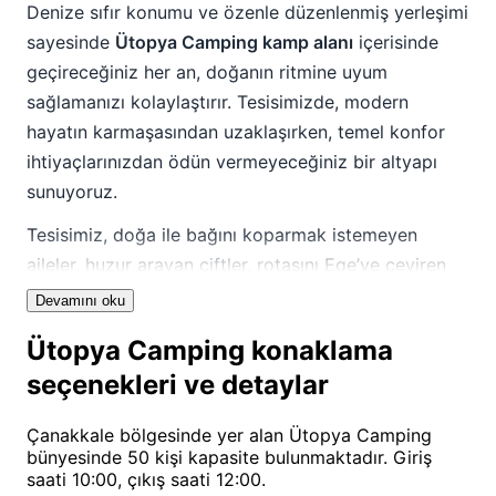
Denize sıfır konumu ve özenle düzenlenmiş yerleşimi
sayesinde
Ütopya Camping kamp alanı
içerisinde
geçireceğiniz her an, doğanın ritmine uyum
sağlamanızı kolaylaştırır. Tesisimizde, modern
hayatın karmaşasından uzaklaşırken, temel konfor
ihtiyaçlarınızdan ödün vermeyeceğiniz bir altyapı
sunuyoruz.
Tesisimiz, doğa ile bağını koparmak istemeyen
aileler, huzur arayan çiftler, rotasını Ege’ye çeviren
yalnız gezginler ve motosiklet tutkunları için ideal bir
Devamını oku
duraktır.
Ütopya Camping
bünyesinde her
Ütopya Camping konaklama
misafirimizin kendini evinde hissetmesi için kişiye
seçenekleri ve detaylar
özel ilgi ve butik hizmet anlayışını benimsiyoruz.
Özellikle yıldız gözlemciliğiyle ilgilenenler için ışık
Çanakkale bölgesinde yer alan Ütopya Camping
kirliliğinden uzak, berrak bir gökyüzü vadediyoruz.
bünyesinde 50 kişi kapasite bulunmaktadır. Giriş
Gün boyu kuş sesleri eşliğinde dinlenebilir, akşamları
saati 10:00, çıkış saati 12:00.