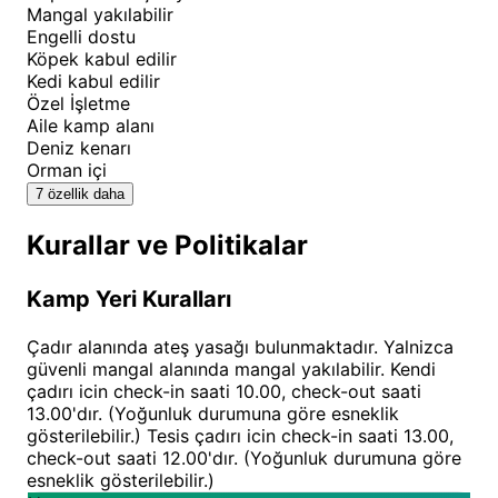
Mangal yakılabilir
Ütopya Camping Rezervasyon ve
Engelli dostu
Konaklama Kuralları
Köpek kabul edilir
Kedi kabul edilir
Özel İşletme
Keyifli ve huzurlu bir kamp ortamının sürekliliğini
Aile kamp alanı
sağlamak adına belirli tesis kurallarımız
Deniz kenarı
bulunmaktadır. Kendi çadırıyla gelen misafirlerimiz
Orman içi
7 özellik daha
için giriş saati 10:00, çıkış saati ise 13:00 olarak
belirlenmiştir; ancak müsaitlik durumuna göre bu
Kurallar ve Politikalar
saatlerde esneklik sağlanabilmektedir. Tesisimiz,
evcil hayvan dostu bir işletme olup, kedi ve köpek
Kamp Yeri Kuralları
dostlarımızı ağırlamaktan mutluluk duyarız. Güvenlik
Çadır alanında ateş yasağı bulunmaktadır. Yalnizca
gerekçesiyle çadırların hemen yanında ateş
güvenli mangal alanında mangal yakılabilir. Kendi
yakılmasına izin verilmemekte, sadece belirlenen
çadırı icin check-in saati 10.00, check-out saati
güvenli alanlarda mangal yakılmasına olanak
13.00'dır. (Yoğunluk durumuna göre esneklik
gösterilebilir.) Tesis çadırı icin check-in saati 13.00,
tanınmaktadır.
check-out saati 12.00'dır. (Yoğunluk durumuna göre
esneklik gösterilebilir.)
Ütopya Camping rezervasyon
işlemleri için