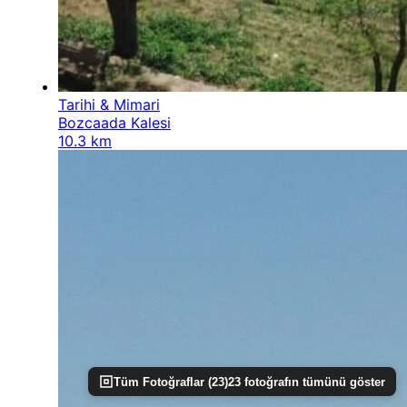
Tarihi & Mimari
Bozcaada Kalesi
10.3 km
Tüm Fotoğraflar (
23
)
23
fotoğrafın tümünü göster