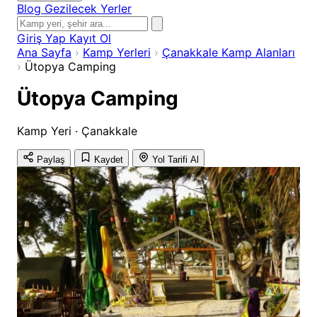
Blog
Gezilecek Yerler
Giriş Yap
Kayıt Ol
Ana Sayfa
›
Kamp Yerleri
›
Çanakkale Kamp Alanları
›
Ütopya Camping
Ütopya Camping
Kamp Yeri · Çanakkale
Paylaş
Kaydet
Yol Tarifi Al