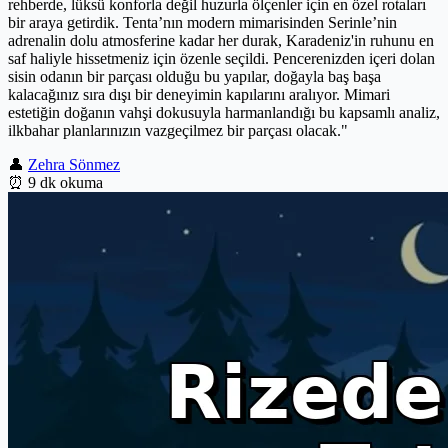
rehberde, lüksü konforla değil huzurla ölçenler için en özel rotaları
bir araya getirdik. Tenta’nın modern mimarisinden Serinle’nin
adrenalin dolu atmosferine kadar her durak, Karadeniz'in ruhunu en
saf haliyle hissetmeniz için özenle seçildi. Pencerenizden içeri dolan
sisin odanın bir parçası olduğu bu yapılar, doğayla baş başa
kalacağınız sıra dışı bir deneyimin kapılarını aralıyor. Mimari
estetiğin doğanın vahşi dokusuyla harmanlandığı bu kapsamlı analiz,
ilkbahar planlarınızın vazgeçilmez bir parçası olacak."
👤
Zehra Sönmez
⏰
9 dk okuma