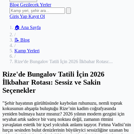
Blog
Gezilecek Yerler
Giriş Yap
Kayıt Ol
🏠 Ana Sayfa
/
📝 Blog
/
Kamp Yerleri
/
Rize'de Bungalov Tatili İçin 2026 İlkbahar Rotası:...
Rize'de Bungalov Tatili İçin 2026
İlkbahar Rotası: Sessiz ve Sakin
Seçenekler
"Şehir hayatının gürültüsünde kaybolan ruhunuzu, nemli toprak
kokusunun ahşapla buluştuğu Rize’nin kadim coğrafyasında
yeniden bulmaya hazır mısınız? 2026 yılının modern gezgini için
seyahat artık sadece bir varış noktası değil, zamanın ritmini
yavaşlatan estetik bir içsel yolculuk anlamı taşıyor. Fırtına Vadisi’nin
hırçın sesinden bulut denizlerinin büyüleyici sessizliğine uzanan bu