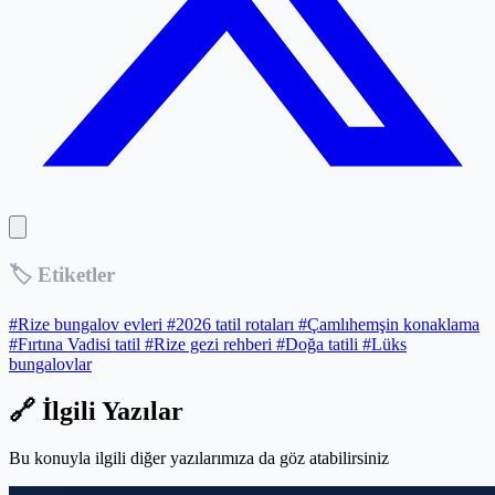
🏷️ Etiketler
#Rize bungalov evleri
#2026 tatil rotaları
#Çamlıhemşin konaklama
#Fırtına Vadisi tatil
#Rize gezi rehberi
#Doğa tatili
#Lüks
bungalovlar
🔗 İlgili Yazılar
Bu konuyla ilgili diğer yazılarımıza da göz atabilirsiniz