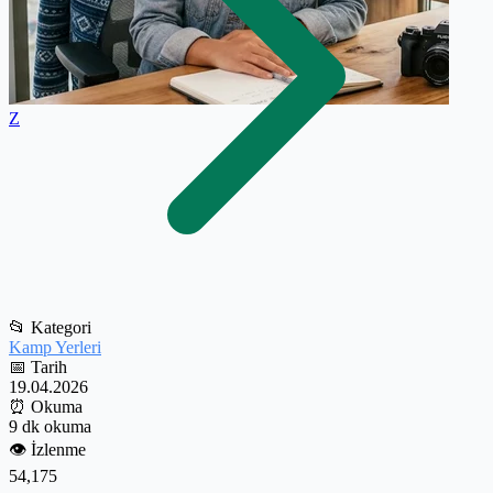
Z
📂
Kategori
Kamp Yerleri
📅
Tarih
19.04.2026
⏰
Okuma
9 dk okuma
👁️
İzlenme
54,175