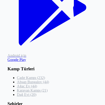
Android için
Google Play
Kamp Türleri
Çadır Kampı (232)
Ahşap Bungalov (44)
Ağaç Ev (44)
Karavan Kampı (21)
Dağ Evi (20)
Şehirler