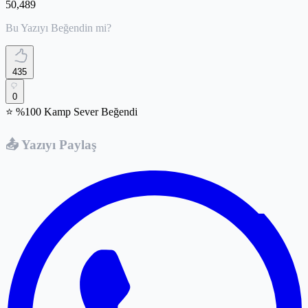
50,489
Bu Yazıyı Beğendin mi?
435
0
⭐ %100 Kamp Sever Beğendi
📤 Yazıyı Paylaş