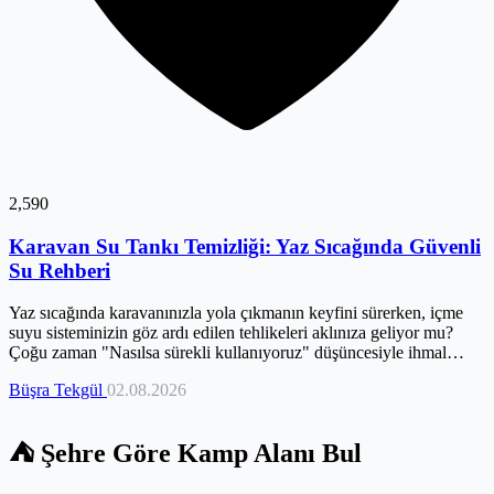
2,590
Karavan Su Tankı Temizliği: Yaz Sıcağında Güvenli
Su Rehberi
Yaz sıcağında karavanınızla yola çıkmanın keyfini sürerken, içme
suyu sisteminizin göz ardı edilen tehlikeleri aklınıza geliyor mu?
Çoğu zaman "Nasılsa sürekli kullanıyoruz" düşüncesiyle ihmal
edilen su tankları, artan sıcaklıklarla birlikte bakteri ve yosun
Büşra Tekgül
02.08.2026
oluşumu için ideal bir zemin hazırlar. Bu durum, sadece suyunuzun
tadını bozmakla kalmaz, aynı zamanda sağlığınızı tehdit eden
mikroorganizmaların üremesine yol açabilir. Oysa doğru bakım, yaz
⛺ Şehre Göre Kamp Alanı Bul
seyahatlerinizde karşılaşabileceğiniz olası sağlık sorunlarının önüne
geçer. Bu rehber, karavanınızın su tankını yaz boyunca güvenli ve
hijyenik tutmanın tüm adımlarını, somut verilerle ve deneyime dayalı