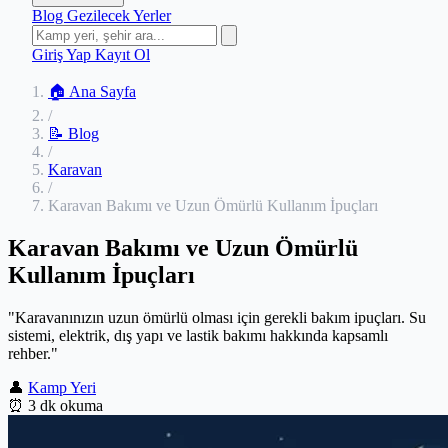
Blog
Gezilecek Yerler
Giriş Yap
Kayıt Ol
🏠 Ana Sayfa
/
📝 Blog
/
Karavan
/
Karavan Bakımı ve Uzun Ömürlü Kullanım İpuçları
Karavan Bakımı ve Uzun Ömürlü
Kullanım İpuçları
"Karavanınızın uzun ömürlü olması için gerekli bakım ipuçları. Su
sistemi, elektrik, dış yapı ve lastik bakımı hakkında kapsamlı
rehber."
👤
Kamp Yeri
⏰
3 dk okuma