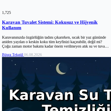
1,725
Karavan Tuvalet Sistemi: Kokusuz ve Hijyenik
Kullanım
Karavanınızda özgürlüğün tadını çıkarırken, sıcak bir yaz gününde
aniden yayılan o keskin koku tüm keyfinizi kaçırabilir, değil mi?
Çoğu zaman motor bakımı kadar önem verilmeyen atık su ve tuvalet
sistemleri, aslında karavan yaşamının hijyen ve konforunu doğrudan
Büşra Tekgül
06.08.2026
etkileyen kritik bir detaydır. Yanlış yönetim, sadece kötü kokulara
değil, bakteri ve tıkanıklıklara da yol açabilir. Endişelenmeyin, bu
rehber tam da bu sorunları kökten çözmek için hazırlandı. Kokusuz,
hijyenik ve çevreye duyarlı bir karavan deneyimi için ihtiyacınız
olan tüm bilgileri burada bulacaksınız.