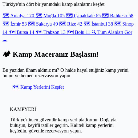
Türkiye'nin dört bir yanındaki kamp alanlarını keşfet
bir yol haritasıyla sunuyor. Yolda geçireceğiniz her anın temiz ve
güvenli suyla tamamlanması için doğru yerdesiniz.
🗺️ Antalya
170
🗺️ Muğla
105
🗺️ Çanakkale
65
🗺️ Balıkesir
58
🗺️ İzmir
53
🗺️ Sakarya
49
🗺️ Rize
42
🗺️ İstanbul
38
🗺️ Sinop
14
🗺️ Bursa
14
🗺️ Trabzon
13
🗺️ Bolu
11
🔍 Tüm Alanları Gör
→
🏕️ Kamp Maceranız Başlasın!
Bu yazıdan ilham aldınız mı? O halde hayal ettiğiniz kamp yerini
bulun ve hemen rezervasyon yapın.
🗺️ Kamp Yerlerini Keşfet
KAMPYERİ
Türkiye'nin en güvenilir kamp yeri platformu. Doğayla
buluşun, keyifli tatiller geçirin. Kaliteli kamp yerlerini
keşfedin, güvenle rezervasyon yapın.