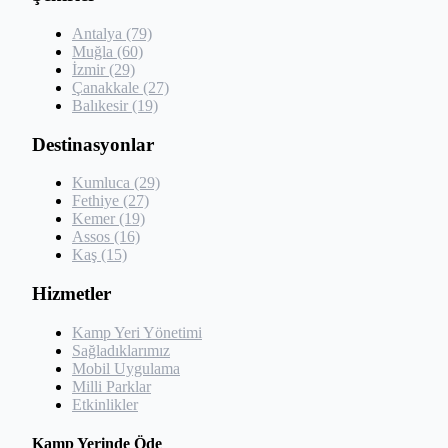
Antalya (79)
Muğla (60)
İzmir (29)
Çanakkale (27)
Balıkesir (19)
Destinasyonlar
Kumluca (29)
Fethiye (27)
Kemer (19)
Assos (16)
Kaş (15)
Hizmetler
Kamp Yeri Yönetimi
Sağladıklarımız
Mobil Uygulama
Milli Parklar
Etkinlikler
Kamp Yerinde Öde