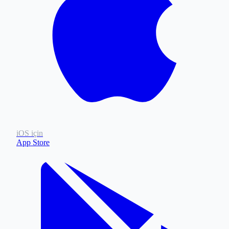
iOS için
App Store