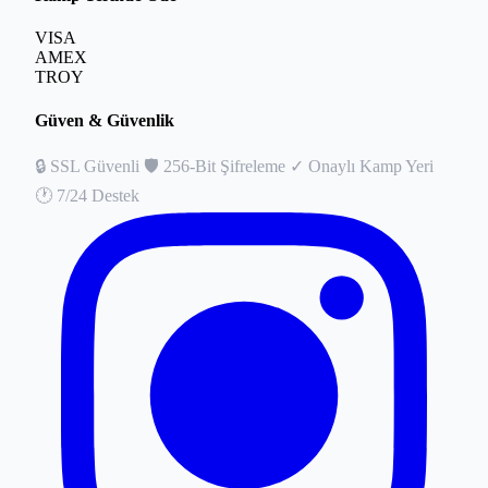
VISA
AMEX
TROY
Güven & Güvenlik
🔒
SSL Güvenli
🛡️
256-Bit Şifreleme
✓
Onaylı Kamp Yeri
🕐
7/24 Destek