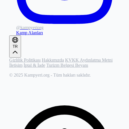
@kampyeriorg
Kamp Alanları
TR
Gizlilik Politikası
Hakkımızda
KVKK Aydınlatma Metni
İletişim
İptal & İade
Turizm Belgesi Beyanı
© 2025
Kampyeri.org
- Tüm hakları saklıdır.