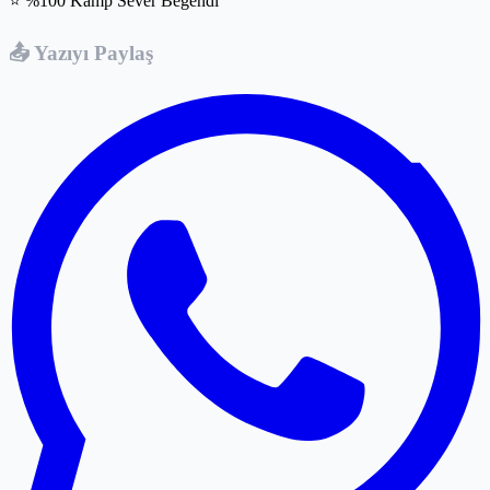
⭐ %100 Kamp Sever Beğendi
📤 Yazıyı Paylaş