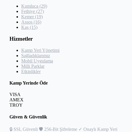
Kumluca (29)
Fethiye (27)
Kemer (19)
Assos (16)
Kaş (15)
Hizmetler
Kamp Yeri Yönetimi
Sağladıklarımız
Mobil Uygulama
Milli Parklar
Etkinlikler
Kamp Yerinde Öde
VISA
AMEX
TROY
Güven & Güvenlik
🔒
SSL Güvenli
🛡️
256-Bit Şifreleme
✓
Onaylı Kamp Yeri