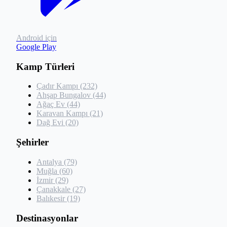
Android için
Google Play
Kamp Türleri
Çadır Kampı (232)
Ahşap Bungalov (44)
Ağaç Ev (44)
Karavan Kampı (21)
Dağ Evi (20)
Şehirler
Antalya (79)
Muğla (60)
İzmir (29)
Çanakkale (27)
Balıkesir (19)
Destinasyonlar