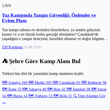
1,919
Yaz Kampında Yangın Güvenliği: Önlemler ve
Eylem Planı
Yaz kampı ruhunu en derinden hissederken, ya aniden gökyüzü
kararır ve o en büyük korku gerçeğe dönüşürse? Çanakkale'de
yaşadığım o yangın deneyimi, hazırlıklı olmanın ve doğru bilginin
hayati önemini iliklerime kadar hissettirdi. Bu yazı, sadece bir rehber
Elif Kurtaran
05.08.2026
değil, yaşadıklarımdan damıttığım gerçek derslerin bir özeti. Kamp
yeri seçiminden güvenli ateş yakmanın püf noktalarına, hatta bir acil
durumda nasıl hareket edeceğine dair tüm detayları burada
⛺ Şehre Göre Kamp Alanı Bul
bulacaksın. Çünkü doğru bilgiyle, yaz kampı deneyimin hem
güvenli hem de unutulmaz olabilir. O an geldiğinde ne yapacağını
bilmek paha biçilmezdir.
Türkiye'nin dört bir yanındaki kamp alanlarını keşfet
🗺️ Antalya
169
🗺️ Muğla
105
🗺️ Çanakkale
65
🗺️ Balıkesir
58
🗺️ İzmir
53
🗺️ Sakarya
49
🗺️ Rize
42
🗺️ İstanbul
38
🗺️ Sinop
14
🗺️ Bursa
14
🗺️ Trabzon
13
🗺️ Bolu
11
🔍 Tüm Alanları Gör
→