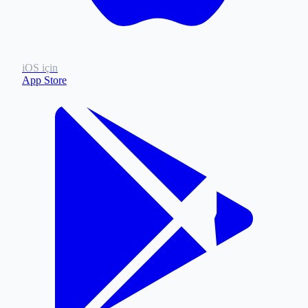
iOS için
App Store