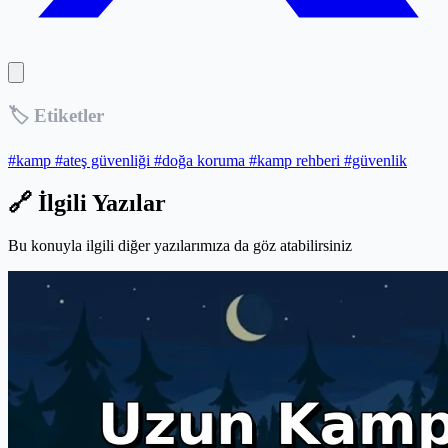
🏷️ Etiketler
#kamp
#ateş güvenliği
#doğa koruma
#kamp rehberi
#güvenlik
🔗 İlgili Yazılar
Bu konuyla ilgili diğer yazılarımıza da göz atabilirsiniz