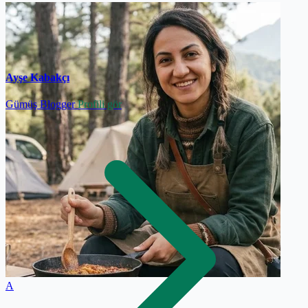
Ayşe Kabakçı
Gümüş Blogger
Profili gör
A