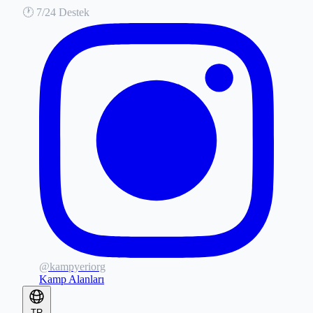
🕐
7/24 Destek
@kampyeriorg
Kamp Alanları
TR