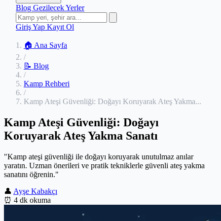
Blog
Gezilecek Yerler
Giriş Yap
Kayıt Ol
🏠 Ana Sayfa
/
📝 Blog
/
Kamp Rehberi
/
Kamp Ateşi Güvenliği: Doğayı Koruyarak Ateş Yakma...
Kamp Ateşi Güvenliği: Doğayı
Koruyarak Ateş Yakma Sanatı
"Kamp ateşi güvenliği ile doğayı koruyarak unutulmaz anılar
yaratın. Uzman önerileri ve pratik tekniklerle güvenli ateş yakma
sanatını öğrenin."
👤
Ayşe Kabakçı
⏰
4 dk okuma