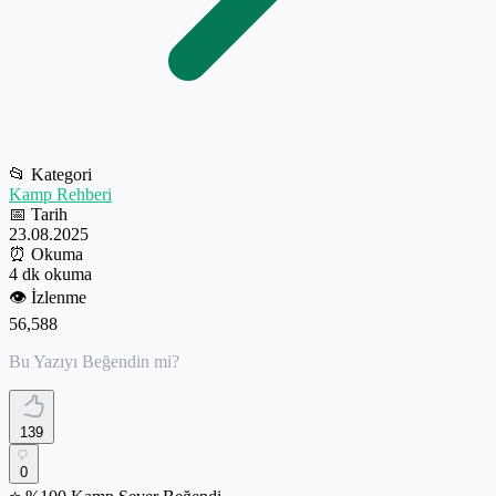
📂
Kategori
Kamp Rehberi
📅
Tarih
23.08.2025
⏰
Okuma
4 dk okuma
👁️
İzlenme
56,588
Bu Yazıyı Beğendin mi?
139
0