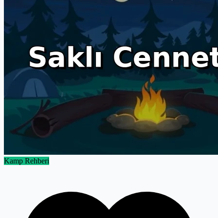
fazlalıkları atıp asıl deneyime odaklanalım.
Kamp Rehberi