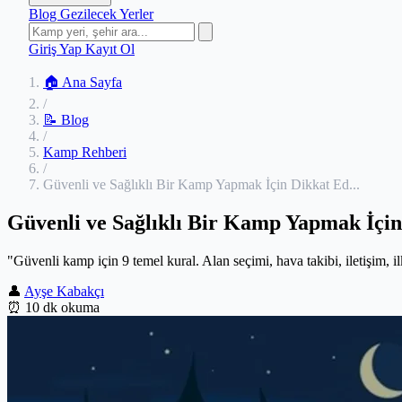
Blog
Gezilecek Yerler
Giriş Yap
Kayıt Ol
🏠 Ana Sayfa
/
📝 Blog
/
Kamp Rehberi
/
Güvenli ve Sağlıklı Bir Kamp Yapmak İçin Dikkat Ed...
Güvenli ve Sağlıklı Bir Kamp Yapmak İçin
"Güvenli kamp için 9 temel kural. Alan seçimi, hava takibi, iletişim, 
👤
Ayşe Kabakçı
⏰
10 dk okuma