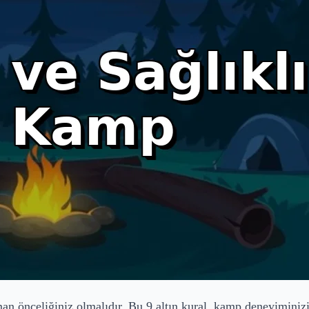
n önceliğiniz olmalıdır. Bu 9 altın kural, kamp deneyiminizi g