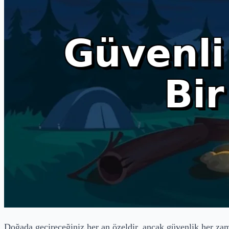
Doğada geçireceğiniz her an özeldir, ancak güvenlik her zama