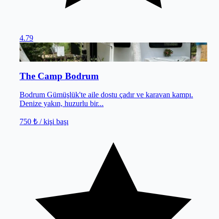
4.79
Bodrum
/
Muğla
The Camp Bodrum
Bodrum Gümüşlük'te aile dostu çadır ve karavan kampı.
Denize yakın, huzurlu bir...
750 ₺
/ kişi başı