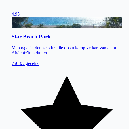
4.95
Manavgat
/
Antalya
Star Beach Park
Manavgat'ta denize sıfır, aile dostu kamp ve karavan alanı.
Akdeniz'in tadını çı...
750 ₺
/ gecelik