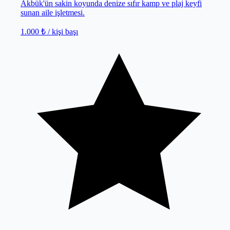
Akbük'ün sakin koyunda denize sıfır kamp ve plaj keyfi
sunan aile işletmesi.
1.000 ₺
/ kişi başı