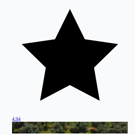
4.94
Milas
/
Muğla