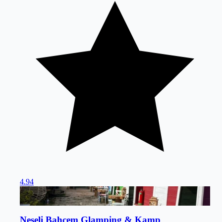
4.94
Adrasan
/
Antalya
Neşeli Bahçem Glamping & Kamp