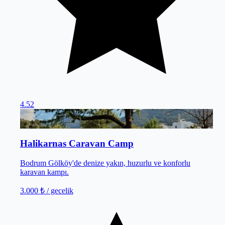
4.52
Bodrum
/
Muğla
Halikarnas Caravan Camp
Bodrum Gölköy'de denize yakın, huzurlu ve konforlu
karavan kampı.
3.000 ₺
/ gecelik