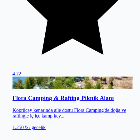
4.72
Manavgat
/
Antalya
Flora Camping & Rafting Piknik Alanı
Köprüçay kenarında aile dostu Flora Camping'de doğa ve
raftingle iç içe kamp key...
1.250 ₺
/ gecelik