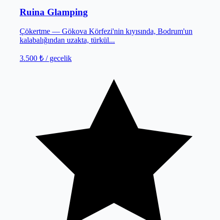
Ruina Glamping
Çökertme — Gökova Körfezi'nin kıyısında, Bodrum'un
kalabalığından uzakta, türkül...
3.500 ₺
/ gecelik