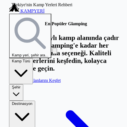
Türkiye'nin Kamp Yerleri Rehberi
KAMPYERİ
Türkiye'nin
En Popüler Glamping
Yüzlerce onaylı kamp alanında çadır
kampından glamping'e kadar her
türlü konaklama seçeneği. Kaliteli
Kamp yeri, şehir ara...
kamp yerlerini keşfedin, kolayca
Kamp Türü
iletişime geçin.
Kamp Alanlarını Keşfet
Şehir
Destinasyon