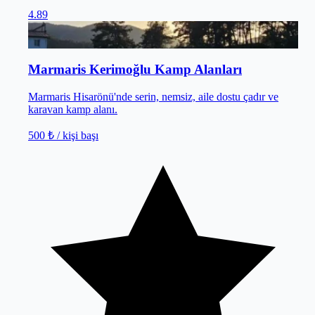
4.89
Marmaris
/
Muğla
Marmaris Kerimoğlu Kamp Alanları
Marmaris Hisarönü'nde serin, nemsiz, aile dostu çadır ve
karavan kamp alanı.
500 ₺
/ kişi başı