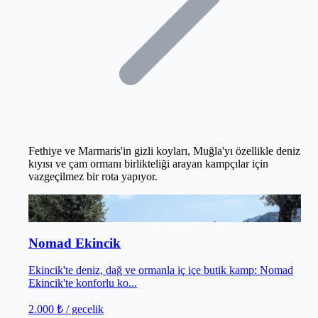
Fethiye ve Marmaris'in gizli koyları, Muğla'yı özellikle deniz
kıyısı ve çam ormanı birlikteliği arayan kampçılar için
vazgeçilmez bir rota yapıyor.
Köyceğiz
/
Muğla
Nomad Ekincik
Ekincik'te deniz, dağ ve ormanla iç içe butik kamp: Nomad
Ekincik'te konforlu ko...
2.000 ₺
/ gecelik