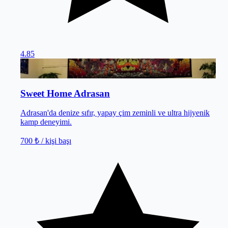
4.85
Kumluca
/
Antalya
Sweet Home Adrasan
Adrasan'da denize sıfır, yapay çim zeminli ve ultra hijyenik
kamp deneyimi.
700 ₺
/ kişi başı