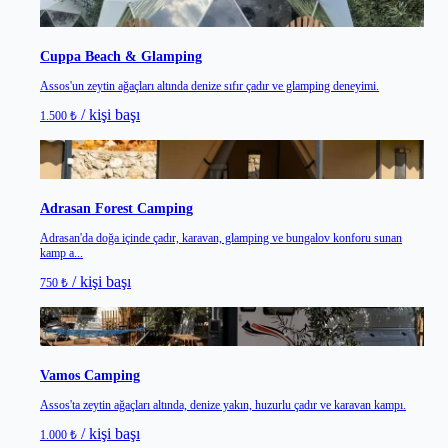
Assos
/
Çanakkale
Cuppa Beach & Glamping
Assos'un zeytin ağaçları altında denize sıfır çadır ve glamping deneyimi.
/ kişi başı
1.500 ₺
Kumluca
/
Antalya
Adrasan Forest Camping
Adrasan'da doğa içinde çadır, karavan, glamping ve bungalov konforu sunan
kamp a...
/ kişi başı
750 ₺
Assos
/
Çanakkale
Vamos Camping
Assos'ta zeytin ağaçları altında, denize yakın, huzurlu çadır ve karavan kampı.
/ kişi başı
1.000 ₺