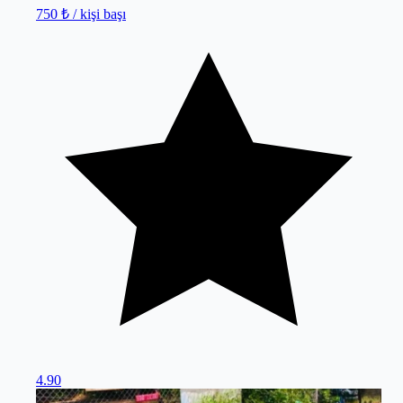
750 ₺
/ kişi başı
4.90