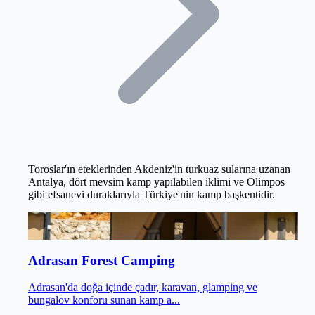
Toroslar'ın eteklerinden Akdeniz'in turkuaz sularına uzanan
Antalya, dört mevsim kamp yapılabilen iklimi ve Olimpos
gibi efsanevi duraklarıyla Türkiye'nin kamp başkentidir.
Kumluca
/
Antalya
Adrasan Forest Camping
Adrasan'da doğa içinde çadır, karavan, glamping ve
bungalov konforu sunan kamp a...