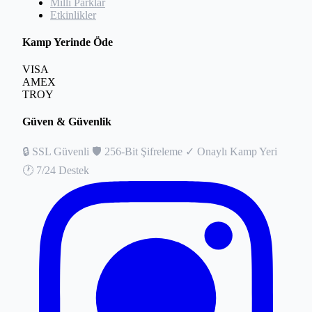
Milli Parklar
Etkinlikler
Kamp Yerinde Öde
VISA
AMEX
TROY
Güven & Güvenlik
🔒
SSL Güvenli
🛡️
256-Bit Şifreleme
✓
Onaylı Kamp Yeri
🕐
7/24 Destek