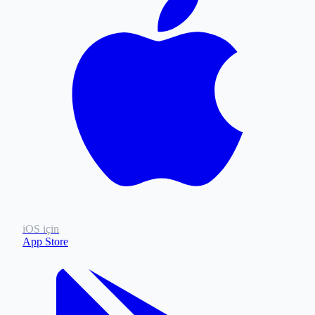
iOS için
App Store