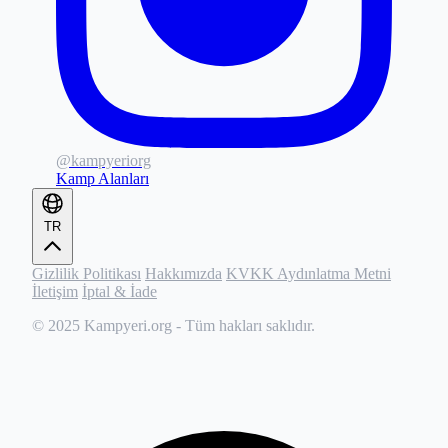
@kampyeriorg
Kamp Alanları
TR
Gizlilik Politikası
Hakkımızda
KVKK Aydınlatma Metni
İletişim
İptal & İade
© 2025
Kampyeri.org
- Tüm hakları saklıdır.