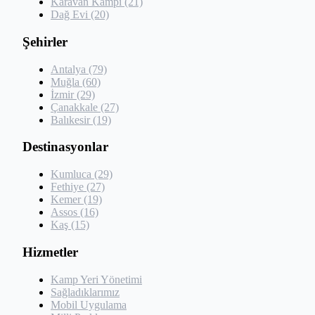
Karavan Kampı (21)
Dağ Evi (20)
Şehirler
Antalya (79)
Muğla (60)
İzmir (29)
Çanakkale (27)
Balıkesir (19)
Destinasyonlar
Kumluca (29)
Fethiye (27)
Kemer (19)
Assos (16)
Kaş (15)
Hizmetler
Kamp Yeri Yönetimi
Sağladıklarımız
Mobil Uygulama