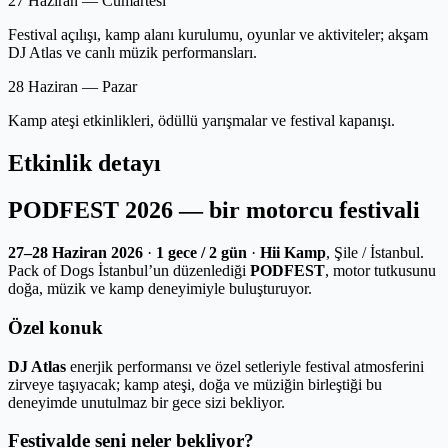
27 Haziran — Cumartesi
Festival açılışı, kamp alanı kurulumu, oyunlar ve aktiviteler; akşam
DJ Atlas ve canlı müzik performansları.
28 Haziran — Pazar
Kamp ateşi etkinlikleri, ödüllü yarışmalar ve festival kapanışı.
Etkinlik detayı
PODFEST 2026 — bir motorcu festivali
27–28 Haziran 2026
·
1 gece / 2 gün
·
Hii Kamp
, Şile / İstanbul.
Pack of Dogs İstanbul’un düzenlediği
PODFEST
, motor tutkusunu
doğa, müzik ve kamp deneyimiyle buluşturuyor.
Özel konuk
DJ Atlas
enerjik performansı ve özel setleriyle festival atmosferini
zirveye taşıyacak; kamp ateşi, doğa ve müziğin birleştiği bu
deneyimde unutulmaz bir gece sizi bekliyor.
Festivalde seni neler bekliyor?