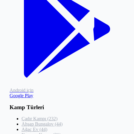
Android için
Google Play
Kamp Türleri
Çadır Kampı (232)
Ahşap Bungalov (44)
Ağaç Ev (44)