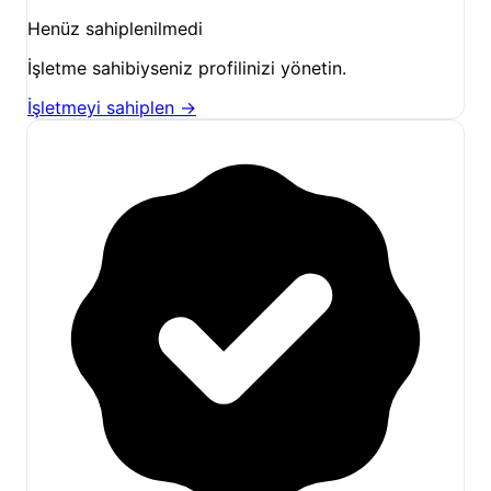
Wi-Fi:
Kamp alanımızda Wi-Fi erişimi
Henüz sahiplenilmedi
bulunmaktadır, böylece doğayla iç içeyken bile
sevdiklerinizle iletişimde kalabilir veya işlerinizi
İşletme sahibiyseniz profilinizi yönetin.
halledebilirsiniz.
İşletmeyi sahiplen →
Çadır İçi Olanaklar:
Çadırlarımızda vantilatör ve
mini buzdolabı, dome çadırlarımızda klima, bazı
çadırlarımızda ise kış için soba mevcuttur. Rahat
yatak imkanları da konforunuzu artırır.
Sosyal Alanlar ve Çevresel İmkanlar:
Özel Bahçe ve Mangal Alanları:
Her çadırın
kendine özel bahçesi, mangalı, şezlongu ve
salıncağı bulunmaktadır. Bu sayede kişisel
alanınızda huzur içinde vakit geçirebilir, kendi
mangalınızı yakabilirsiniz.
Geniş Ortak Bahçe:
Çocukların güvenle
oynayabileceği geniş bir ortak bahçe alanımız
mevcuttur. Zeytin ağaçları altında