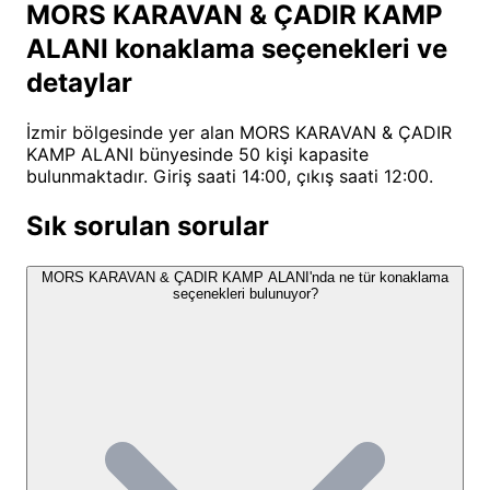
adıyla da bilinen kamp alanımız, adından da
MORS KARAVAN & ÇADIR KAMP
anlaşılacağı üzere, kamp deneyimine yeni bir soluk
ALANI konaklama seçenekleri ve
getiriyor.
detaylar
MORS KARAVAN & ÇADIR KAMP ALANI
, özellikle
İzmir bölgesinde yer alan MORS KARAVAN & ÇADIR
aileler için çocukların güvenle oynayabileceği geniş
KAMP ALANI bünyesinde 50 kişi kapasite
bahçe alanları sunarken, çiftler ve yalnız seyahat
bulunmaktadır. Giriş saati 14:00, çıkış saati 12:00.
edenler için de kafa dinleyip doğanın tadını
Sık sorulan sorular
çıkarabilecekleri sessiz ve sakin köşeler barındırıyor.
Ege gezileri sırasında kısa bir mola vermek
MORS KARAVAN & ÇADIR KAMP ALANI'nda ne tür konaklama
isteyenlerden, uzun süreli bir tatil planlayanlara
seçenekleri bulunuyor?
kadar herkese hitap eden tesisimiz, dinlenmek ve
yenilenmek için ideal bir ortam sunuyor. Zeytin
ağaçlarının altında huzurlu anlar yaşarken, akşamları
gökyüzünde beliren ay manzarasının keyfini
çıkarabilirsiniz. Misafirlerimiz, burada kendilerini
evlerinde gibi hissettiklerini ve çalışanların ilgili, güler