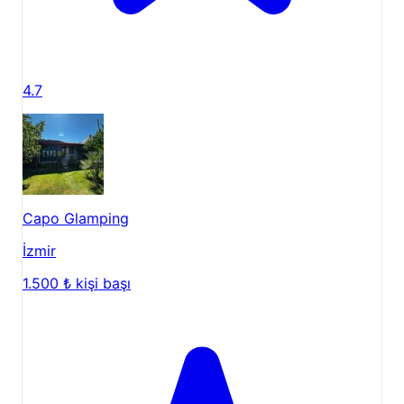
güneşlenme ve su sporları yapabilirsiniz. Ege'nin
berrak sularında serinlemek, yaz aylarının en
keyifli aktivitelerinden biridir.
4.7
Doğa Yürüyüşleri:
Karaburun Yarımadası, doğa
yürüyüşü ve trekking tutkunları için birçok
keşfedilmeyi bekleyen patika ve rota sunar.
Bölgenin eşsiz bitki örtüsü ve manzaraları
eşliğinde keyifli yürüyüşler yapabilirsiniz.
Karaburun ve Çevresi:
Karaburun ilçe merkezini
Capo Glamping
ziyaret ederek yöresel ürünleri keşfedebilir,
İzmir
balıkçı kasabalarının otantik atmosferini
deneyimleyebilirsiniz. Yakın çevredeki Urla ve
1.500 ₺
kişi başı
Çeşme gibi yerleşim yerlerine günübirlik geziler
düzenleyerek bölgenin kültürel ve tarihi
zenginliklerini görebilirsiniz.
MORS KARAVAN & ÇADIR KAMP ALANI
, yaz
aylarında serin Ege rüzgarları eşliğinde ferah bir