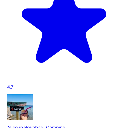
kamp deneyimi sunarken, Hatice Gündüz'ün
yorumunda da belirtildiği gibi kış aylarında da
konaklama imkanı sunar. Sobalı çadırlarımız ve
klimalı dome evlerimiz sayesinde, her mevsimde
doğayla iç içe, sıcak ve konforlu bir tatil
geçirebilirsiniz.
İzmir
kamp yerleri
arasında öne çıkan
tesisimiz, her mevsimde farklı bir güzellik sunarak
misafirlerini bekliyor.
4.7
Alice in Boyabağı Camping