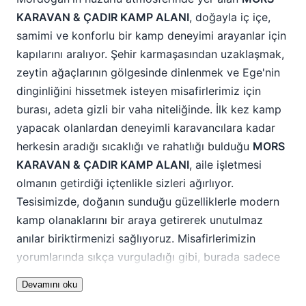
KARAVAN & ÇADIR KAMP ALANI
, doğayla iç içe,
samimi ve konforlu bir kamp deneyimi arayanlar için
kapılarını aralıyor. Şehir karmaşasından uzaklaşmak,
zeytin ağaçlarının gölgesinde dinlenmek ve Ege'nin
dinginliğini hissetmek isteyen misafirlerimiz için
burası, adeta gizli bir vaha niteliğinde. İlk kez kamp
yapacak olanlardan deneyimli karavancılara kadar
herkesin aradığı sıcaklığı ve rahatlığı bulduğu
MORS
KARAVAN & ÇADIR KAMP ALANI
, aile işletmesi
olmanın getirdiği içtenlikle sizleri ağırlıyor.
Tesisimizde, doğanın sunduğu güzelliklerle modern
kamp olanaklarını bir araya getirerek unutulmaz
anılar biriktirmenizi sağlıyoruz. Misafirlerimizin
yorumlarında sıkça vurguladığı gibi, burada sadece
bir konaklama değil, aynı zamanda dostluk ve
Devamını oku
aidiyet hissi bulacaksınız. "Morperest Glamping"