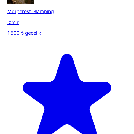
sayesinde, sevdiklerinizle birlikte lezzetli bir
mangal ziyafeti çekebilirsiniz. Akşamları ateş
Morperest Glamping
başında sohbetler, kamp deneyiminizin
İzmir
vazgeçilmez bir parçası olacaktır. Tesisimizde
ateş yakılan alanlar da mevcuttur.
1.500 ₺
gecelik
Ay Manzarası:
Özellikle akşamları ortaya çıkan
muhteşem ay manzarası, romantik anlar yaşamak
veya sadece gökyüzünü izleyerek huzur bulmak
isteyenler için eşsiz bir deneyim sunar.
Dinlenme ve Yenilenme:
Şezlongunuzda uzanıp
kitabınızı okuyabilir, salıncağınızda sallanarak
çocukluğunuza geri dönebilir veya sadece
sessizliğin tadını çıkarabilirsiniz.
Çevredeki Keşif Noktaları:
Mordoğan Plajları ve Koyları:
Tesisimizden
sadece 10 dakika mesafedeki Mordoğan
plajlarında ve çevredeki popüler koylarda yüzme,