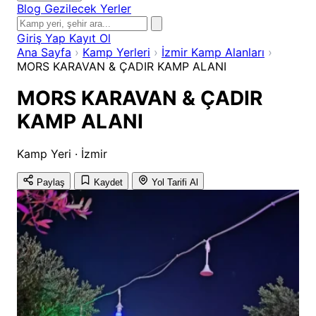
Blog
Gezilecek Yerler
Giriş Yap
Kayıt Ol
Ana Sayfa
›
Kamp Yerleri
›
İzmir Kamp Alanları
›
MORS KARAVAN & ÇADIR KAMP ALANI
MORS KARAVAN & ÇADIR
KAMP ALANI
Kamp Yeri · İzmir
Paylaş
Kaydet
Yol Tarifi Al