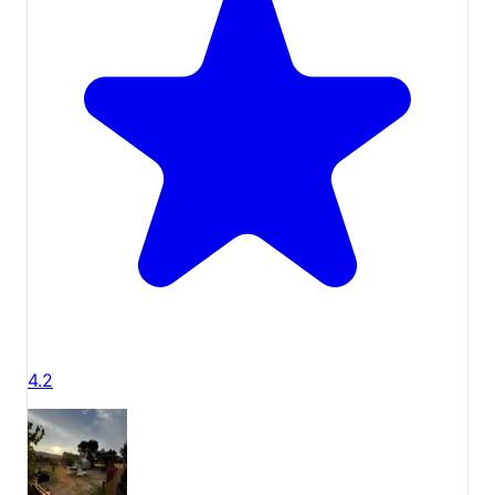
ALANI Aktiviteler ve Çevredeki
Keşif Noktaları
MORS KARAVAN & ÇADIR KAMP ALANI
, sadece
konaklama değil, aynı zamanda hem tesis içinde
hem de çevresinde keyifli vakit geçirebileceğiniz
çeşitli aktivite ve keşif imkanları sunar. Doğanın
kalbinde huzurlu bir tatil geçirirken, bölgenin
güzelliklerini de deneyimleyebilirsiniz.
Tesis İçi Aktiviteler:
Doğa ile Baş Başa:
Zeytin ağaçlarının altında
sakin yürüyüşler yapabilir, doğanın seslerini
4.2
dinleyerek ruhunuzu dinlendirebilirsiniz. Kamp
alanımızın geniş bahçesi, özellikle çocuklu aileler
için güvenli ve eğlenceli bir oyun alanı sunar.
Mangal Keyfi:
Her çadıra özel mangal alanı