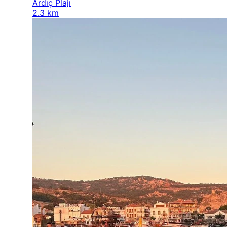
Ardıç Plajı
2.3 km