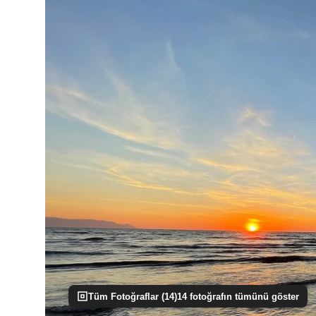
Tüm Fotoğraflar (
14
)
14
fotoğrafın tümünü göster