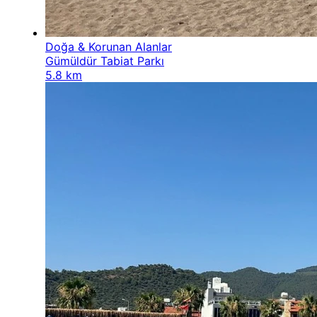
Doğa & Korunan Alanlar
Gümüldür Tabiat Parkı
5.8 km