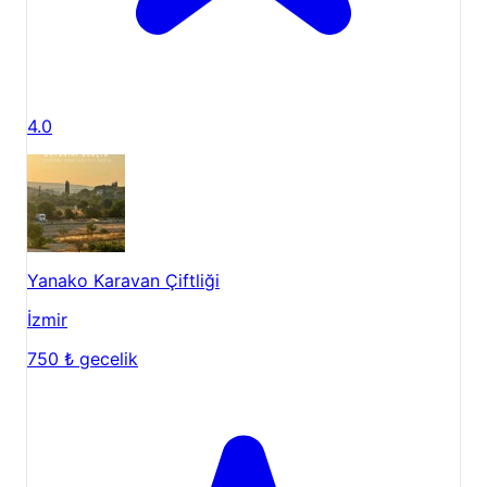
4.0
Yanako Karavan Çiftliği
İzmir
750 ₺
gecelik