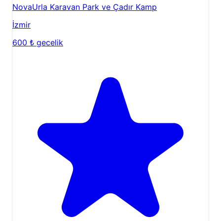
NovaUrla Karavan Park ve Çadır Kamp
İzmir
600 ₺
gecelik