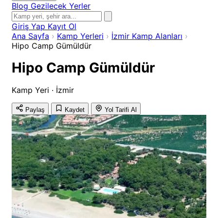
Blog
Gezilecek Yerler
Giriş Yap
Kayıt Ol
Ana Sayfa
›
Kamp Yerleri
›
İzmir Kamp Alanları
›
Hipo Camp Gümüldür
Hipo Camp Gümüldür
Kamp Yeri · İzmir
Paylaş
Kaydet
Yol Tarifi Al