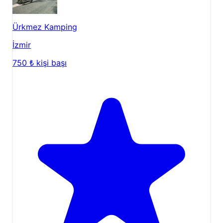
Ürkmez Kamping
İzmir
750 ₺
kişi başı