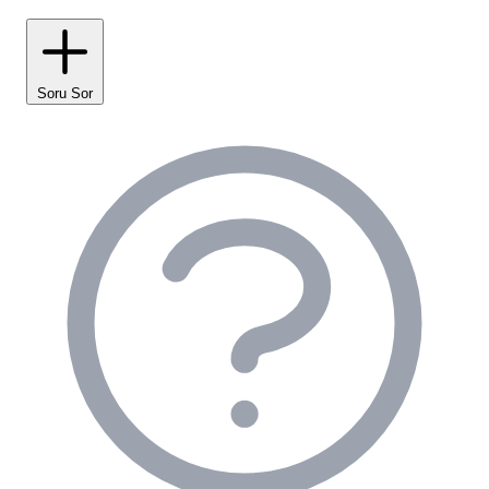
Tesisimizin teknik altyapısı, kampçılık standartlarının
üzerinde bir hizmet sunar: * **Temiz ve Modern
Tuvaletler & Sıcak Duşlar:** Ortak kullanım
alanlarımızda bulunan tuvalet ve duşlar, gün içinde
Soru Sor
sürekli temizlenerek hijyen standartlarını
korumaktadır. Misafirlerimizin yorumlarına göre,
tuvaletlerimiz oldukça temiz ve bakımlıdır, sıcak
suya erişim imkanı da bulunmaktadır. * **Mutfak ve
Bulaşık Yıkama Alanları:** Kendi yemeğini
hazırlamak isteyen misafirlerimiz için tam donanımlı
mutfak ve yemek pişirme imkanları sunulmaktadır.
Ayrıca, bulaşık yıkama alanlarımız da yeterli
kapasitede ve temizdir. * **Elektrik ve Su
Bağlantısı:** Kamp alanımızın birçok noktasında
elektrik prizleri ve su tesisatı mevcuttur. Çadır ve
karavan alanlarında misafirlerimiz elektrik
bağlantısından faydalanabilirler. Özellikle karavanlar
için deşarj üniteleri bulunmaktadır. * **Çamaşır
Yıkama Alanı:** Uzun süreli konaklamalar için
çamaşır yıkama alanlarımız da mevcuttur, bu da
misafirlerimize büyük kolaylık sağlar. *
**Buzdolabı:** Ortak kullanıma açık buzdolapları