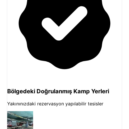
ve çevredeki keşif noktalarıyla,
Hipo Camp
Gümüldür
her mevsimde farklı bir deneyim sunma
potansiyeline sahiptir. Doğanın ve denizin tadını
çıkarırken, aynı zamanda Ege'nin zengin kültürünü
ve sıcaklığını hissetmek isteyen tüm misafirlerimizi
bekliyoruz. Ege'nin kalbinde, çam kokulu ormanların
ve masmavi denizin buluştuğu
Hipo Camp
Gümüldür
, unutulmaz bir kamp deneyimi için sizleri
ağırlamaya hazır. Detaylı bilgi ve müsaitlik takvimi
için sayfamızdaki rezervasyon alanını ziyaret
edebilirsiniz.
Bölgedeki Doğrulanmış Kamp Yerleri
Yakınınızdaki rezervasyon yapılabilir tesisler