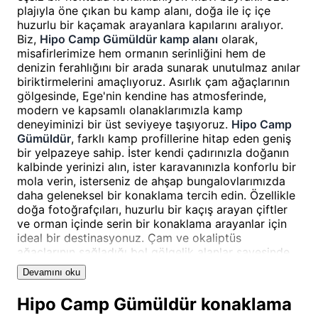
plajıyla öne çıkan bu kamp alanı, doğa ile iç içe
huzurlu bir kaçamak arayanlara kapılarını aralıyor.
Biz,
Hipo Camp Gümüldür kamp alanı
olarak,
misafirlerimize hem ormanın serinliğini hem de
denizin ferahlığını bir arada sunarak unutulmaz anılar
biriktirmelerini amaçlıyoruz. Asırlık çam ağaçlarının
gölgesinde, Ege'nin kendine has atmosferinde,
modern ve kapsamlı olanaklarımızla kamp
deneyiminizi bir üst seviyeye taşıyoruz.
Hipo Camp
Gümüldür
, farklı kamp profillerine hitap eden geniş
bir yelpazeye sahip. İster kendi çadırınızla doğanın
kalbinde yerinizi alın, ister karavanınızla konforlu bir
mola verin, isterseniz de ahşap bungalovlarımızda
daha geleneksel bir konaklama tercih edin. Özellikle
doğa fotoğrafçıları, huzurlu bir kaçış arayan çiftler
ve orman içinde serin bir konaklama arayanlar için
ideal bir destinasyonuz. Çam ve okaliptüs
ağaçlarının sağladığı bol gölgelik alanlar sayesinde,
yaz sıcaklarında bile ferah bir kamp deneyimi
Devamını oku
vadediyoruz.
Hipo Camp Gümüldür konaklama
Hipo Camp Gümüldür Konum ve