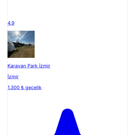
4.9
Karavan Park İzmir
İzmir
1.300 ₺
gecelik