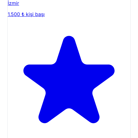
İzmir
1.500 ₺
kişi başı