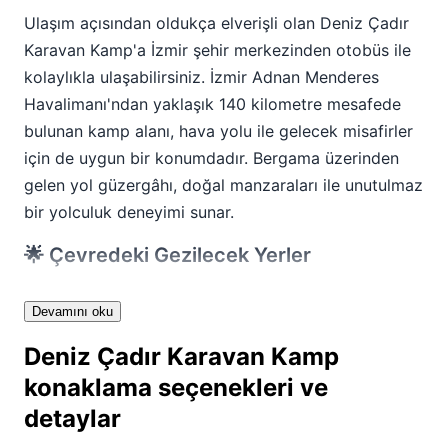
Ulaşım açısından oldukça elverişli olan Deniz Çadır
Karavan Kamp'a İzmir şehir merkezinden otobüs ile
kolaylıkla ulaşabilirsiniz. İzmir Adnan Menderes
Havalimanı'ndan yaklaşık 140 kilometre mesafede
bulunan kamp alanı, hava yolu ile gelecek misafirler
için de uygun bir konumdadır. Bergama üzerinden
gelen yol güzergâhı, doğal manzaraları ile unutulmaz
bir yolculuk deneyimi sunar.
🌟 Çevredeki Gezilecek Yerler
Dikili'nin muhteşem konumu sayesinde Deniz Çadır
Devamını oku
Karavan Kamp çevresinde keşfedilecek pek çok
doğal güzellik ve tarihi zenginlik bulunmaktadır.
Deniz Çadır Karavan Kamp
Kamp alanından sadece 25 kilometre mesafede yer
konaklama seçenekleri ve
alan antik Bergama şehri, tarihi severlerin mutlaka
detaylar
görmesi gereken önemli bir destinasyondur.