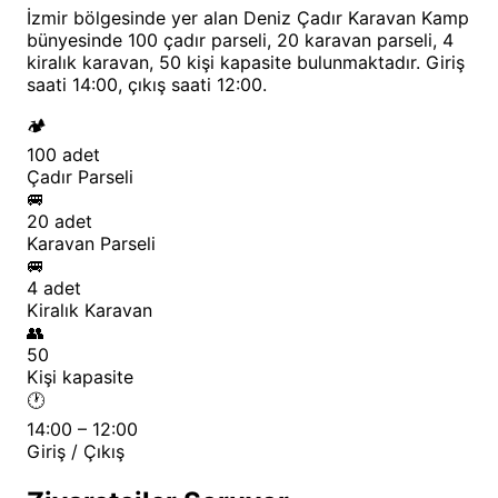
Bergama Antik Kenti ve Asklepion, dünya çapında
İzmir bölgesinde yer alan Deniz Çadır Karavan Kamp
ünlü arkeolojik kalıntılarıyla ziyaretçilerini büyüler.
bünyesinde 100 çadır parseli, 20 karavan parseli, 4
kiralık karavan, 50 kişi kapasite bulunmaktadır. Giriş
Denizin hemen kenarında konumlanan kamp
saati 14:00, çıkış saati 12:00.
alanından Dikili merkeze sadece 8 kilometre
🏕️
mesafede bulunmaktadır. Dikili'nin ünlü termal
100 adet
kaynakları, sağlık turizmi açısından önemli bir değer
Çadır Parseli
🚐
taşır. Ayrıca Midilli Adası'na sadece 45 dakikalık
20 adet
feribot yolculuğu ile ulaşabileceğiniz Dikili Limanı,
Karavan Parseli
kamp alanına yürüme mesafesindedir.
🚐
4 adet
Çandarlı Kalesi ve Atarneus Antik Kenti gibi tarihi
Kiralık Karavan
👥
yapılar da kamp alanının 30 kilometre çevresinde
50
yer almaktadır. Alibey Adası doğal güzellikleri ile
Kişi kapasite
deniz tutkunlarının favorisi olmaya devam eder.
🕐
14:00 – 12:00
🏃‍♂️ Aktivite Seçenekleri
Giriş / Çıkış
Ege Denizi'nin berrak sularına sahip olan Deniz Çadır