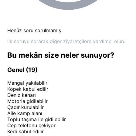
etrafındaki zeytin bahçeleri ve doğal patikalar,
yürüyüş severlere huzurlu anlar yaşatır.
🏪 Hizmetler ve İmkânlar
Henüz soru sorulmamış
Deniz Çadır Karavan Kamp, misafirlerinin konfor
İlk soruyu sorarak diğer ziyaretçilere yardımcı olun.
ihtiyaçlarını karşılamak üzere çeşitli hizmetler
Bu mekân size neler sunuyor?
sunmaktadır. Temiz ve hijyenik lavabo ile duş
imkânnları, kamp deneyimini daha keyifli hale getirir.
Genel (19)
Elektrik bağlantısı bulunan alanlar, teknolojik
ihtiyaçların karşılanmasını sağlar.
Mangal yakılabilir
Köpek kabul edilir
Kamp alanında bulunan güvenlik hizmetleri,
Deniz kenarı
misafirlerin huzurlu bir tatil geçirmesini garantiler.
Motorla gidilebilir
Çadır kurulabilir
Temizlik personeli tarafından düzenli olarak bakımı
Aile kamp alanı
yapılan ortak alanlar, hijyen standartlarını yüksek
Toplu taşıma ile gidilebilir
tutar. Market ve temel ihtiyaç malzemelerinin temin
Cep telefonu çekiyor
Kedi kabul edilir
edilebileceği noktalar kamp alanı yakınında yer