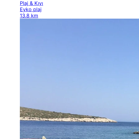
Plaj & Kıyı
Eyko plaj
13.8 km