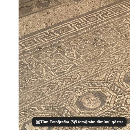
Tüm Fotoğraflar (
5
)
5
fotoğrafın tümünü göster