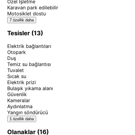
Özel İşletme
almaktadır.
Karavan park edilebilir
Motosiklet dostu
Araç park yeri imkânları geniş ve güvenli olup,
7 özellik daha
karavan sahipleri için uygun alanlar bulunmaktadır.
Tesisler (13)
Çöp toplama ve geri dönüşüm hizmetleri, çevre
bilinci çerçevesinde düzenli olarak gerçekleştirilir. İlk
Elektrik bağlantıları
yardım malzemeleri ve acil durum protokolleri,
Otopark
misafir güvenliği için hazır bulundurulmaktadır.
Duş
Temiz su bağlantısı
Tuvalet
📸 Özel Tavsiyeler
Sıcak su
Elektrik prizi
Deniz Çadır Karavan Kamp'ta unutulmaz bir deneyim
Bulaşık yıkama alanı
yaşamak için bazı önemli ipuçlarını paylaşmak
Güvenlik
istiyoruz. Sabah erken saatlerde denize girmek, hem
Kameralar
Aydınlatma
serin sulardan yararlanmak hem de daha az
Yangın söndürücü
kalabalık bir ortamda yüzmek için ideal zamandır.
1 özellik daha
Güneş batımı saatlerinde çekilen fotoğraflar, en
güzel anıları oluşturur.
Olanaklar (16)