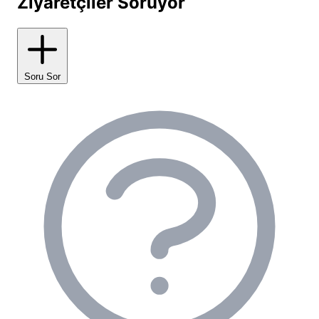
Ziyaretçiler Soruyor
Karavan Kamp, su sporları meraklıları için ideal bir
lokasyondur. Yüzme, sörf, yelken gibi aktiviteler için
mükemmel koşullar sunan kamp alanı, deniz
severlerin vazgeçilmez adresidir. Sabah saatlerinde
Soru Sor
denizde yüzmek, günün en keyifli anlarından birini
oluşturur.
Kamp ateşi yakarak geçirilen akşamlar, arkadaşlıkları
pekiştiren unutulmaz anılar yaşatır. Gece gökyüzü
gözlemciliği için ideal koşullara sahip olan bölge,
astronomi meraklılarının da ilgisini çeker. Balık tutma
aktivitesi, hem dinlendirici hem de heyecan verici bir
deneyim sunar.
Doğa yürüyüşü ve foto safari için muhteşem
imkânlar sunan çevre bölgeler, macera tutkunlarını
kendine çeker. Bisiklet turları ile Dikili'nin saklı
koylarını keşfetmek mümkündür. Kamp alanının