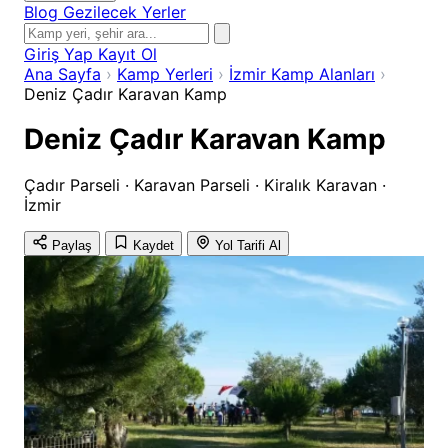
Blog
Gezilecek Yerler
Giriş Yap
Kayıt Ol
Ana Sayfa
›
Kamp Yerleri
›
İzmir Kamp Alanları
›
Deniz Çadır Karavan Kamp
Deniz Çadır Karavan Kamp
Çadır Parseli · Karavan Parseli · Kiralık Karavan ·
İzmir
Paylaş
Kaydet
Yol Tarifi Al