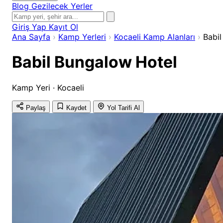
Blog
Gezilecek Yerler
Giriş Yap
Kayıt Ol
Ana Sayfa
›
Kamp Yerleri
›
Kocaeli Kamp Alanları
›
Babi
Babil Bungalow Hotel
Kamp Yeri · Kocaeli
Paylaş
Kaydet
Yol Tarifi Al