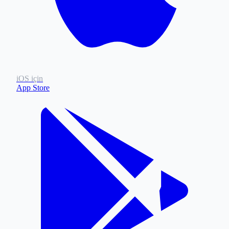
iOS için
App Store