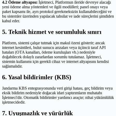
4.2 Ödeme altyapısı:
İşletmeci, Platformun ileride devreye alacağı
yeni ödeme alma yöntemleri ve ilgili modülleri; panel onayı veya
paket kapsamı ile, ayrı protokol gerekmeksizin kullanabileceğini ve
bu sistemler üzerinden yapılacak tahsilat ve iade süreçlerini şimdiden
kabul eder.
5. Teknik hizmet ve sorumluluk sınırı
Platform, sistemi çalışır tutmak için makul özeni gösterir; ancak
internet kesintileri, bulut sunucu arızaları veya üçüncü taraf API
hataları (OTA kanalları, ödeme kuruluşları vb.) nedeniyle
doğabilecek dolaylı zararlardan sorumlu tutulamaz. İşletmeci,
sistemin kullanımı için gerekli cihaz ve internet altyapısını kendisi
sağlamalıdır.
6. Yasal bildirimler (KBS)
Jandarma KBS entegrasyonunda veri girişi hatası, geç bildirim veya
eksik bildirim nedeniyle doğacak idari yaptırımların muhatabı
İşletmeci'dir. Otomatik bildirimler yardımcı araçtır; nihai yükümlülük
işletmecidedir.
7. Uyuşmazlık ve yürürlük