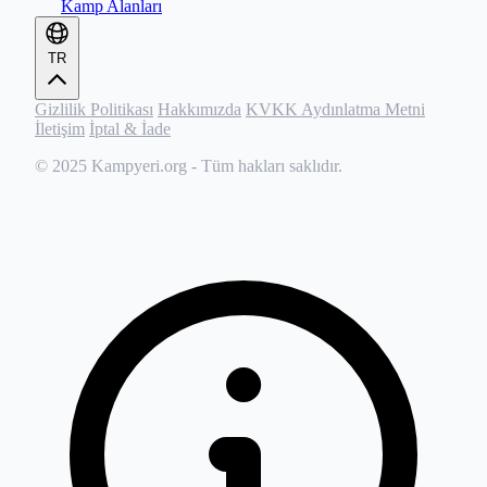
Kamp Alanları
TR
Gizlilik Politikası
Hakkımızda
KVKK Aydınlatma Metni
İletişim
İptal & İade
© 2025
Kampyeri.org
- Tüm hakları saklıdır.