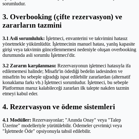
sorumludur.
3. Overbooking (çifte rezervasyon) ve
zararların tazmini
3.1 Asli sorumluluk:
İşletmeci, envanterini ve takvimini hatasız
yönetmekle yükümlüdür. İşletmecinin manuel hatası, yanlış kapasite
girişi veya takvimin güncellenmemesi nedeniyle oluşan overbooking
durumunda asli sorumlu İşletmeci'dir.
3.2 Zararın karşılanması:
Rezervasyonun işletmeci hatasıyla ifa
edilememesi halinde; Misafir'in ödediği bedelin iadesinden ve
misafirin bu sebeple uğradığı ispat edilebilir zararlardan (alternatif
konaklama farkı vb.) İşletmeci sorumludur. İşletmeci, bu sebeple
Platformun maruz kalabileceği zararları ilk talepte nakden tazmin
etmeyi kabul eder.
4. Rezervasyon ve ödeme sistemleri
4.1 Modüller:
Rezervasyonlar; "Anında Onay" veya "Talep
Üzerine" modelleriyle yürütülebilir. Ödemeler çevrimiçi veya
"İşletmede Öde" opsiyonuyla tahsil edilebilir.