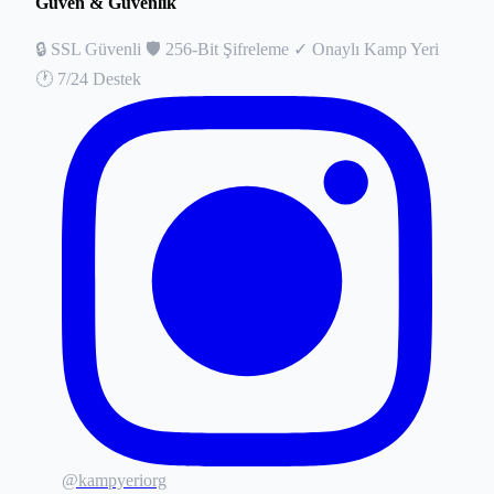
Güven & Güvenlik
🔒
SSL Güvenli
🛡️
256-Bit Şifreleme
✓
Onaylı Kamp Yeri
🕐
7/24 Destek
@kampyeriorg