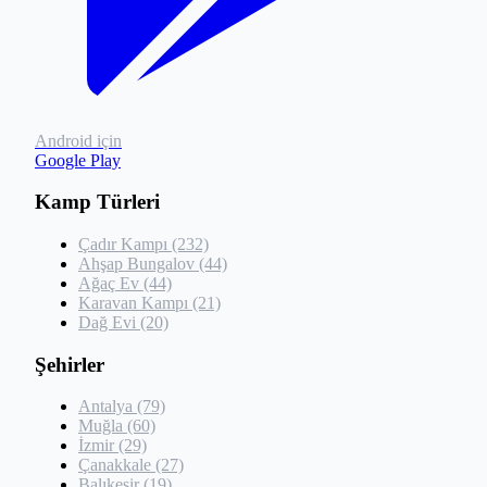
Android için
Google Play
Kamp Türleri
Çadır Kampı (232)
Ahşap Bungalov (44)
Ağaç Ev (44)
Karavan Kampı (21)
Dağ Evi (20)
Şehirler
Antalya (79)
Muğla (60)
İzmir (29)
Çanakkale (27)
Balıkesir (19)