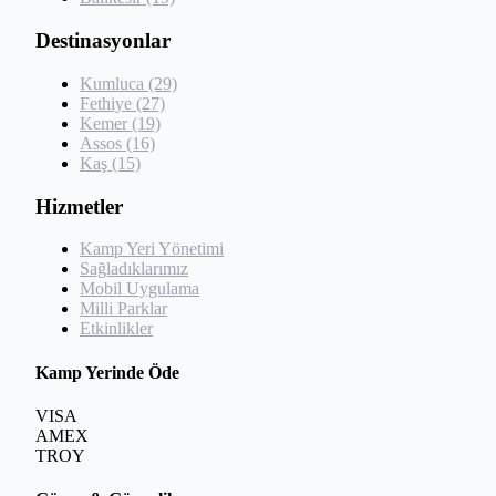
Destinasyonlar
Kumluca (29)
Fethiye (27)
Kemer (19)
Assos (16)
Kaş (15)
Hizmetler
Kamp Yeri Yönetimi
Sağladıklarımız
Mobil Uygulama
Milli Parklar
Etkinlikler
Kamp Yerinde Öde
VISA
AMEX
TROY