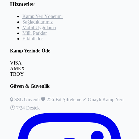
Hizmetler
Kamp Yeri Yönetimi
Sağladıklarımız
Mobil Uygulama
Milli Parklar
Etkinlikler
Kamp Yerinde Öde
VISA
AMEX
TROY
Güven & Güvenlik
🔒
SSL Güvenli
🛡️
256-Bit Şifreleme
✓
Onaylı Kamp Yeri
🕐
7/24 Destek