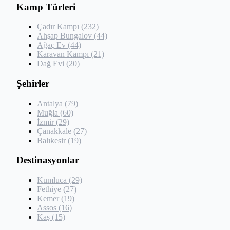
Kamp Türleri
Çadır Kampı (232)
Ahşap Bungalov (44)
Ağaç Ev (44)
Karavan Kampı (21)
Dağ Evi (20)
Şehirler
Antalya (79)
Muğla (60)
İzmir (29)
Çanakkale (27)
Balıkesir (19)
Destinasyonlar
Kumluca (29)
Fethiye (27)
Kemer (19)
Assos (16)
Kaş (15)