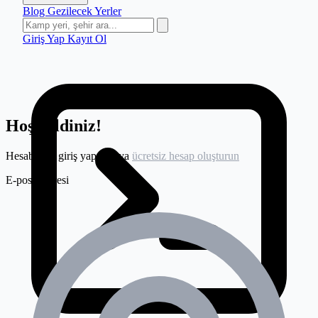
Blog
Gezilecek Yerler
Giriş Yap
Kayıt Ol
Hoş geldiniz!
Hesabınıza giriş yapın veya
ücretsiz hesap oluşturun
E-posta adresi