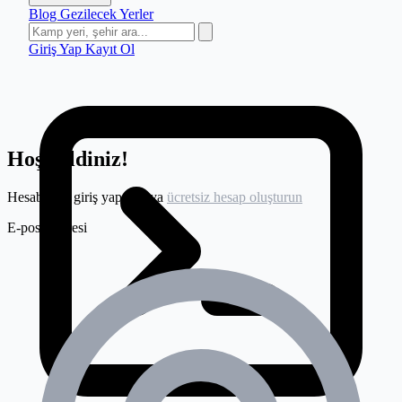
Blog
Gezilecek Yerler
Giriş Yap
Kayıt Ol
Hoş geldiniz!
Hesabınıza giriş yapın veya
ücretsiz hesap oluşturun
E-posta adresi