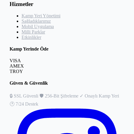
Hizmetler
Kamp Yeri Yönetimi
Sağladıklarımız
Mobil Uygulama
Milli Parklar
Etkinlikler
Kamp Yerinde Öde
VISA
AMEX
TROY
Güven & Güvenlik
🔒
SSL Güvenli
🛡️
256-Bit Şifreleme
✓
Onaylı Kamp Yeri
🕐
7/24 Destek