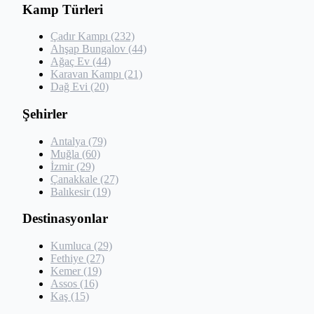
Kamp Türleri
Çadır Kampı (232)
Ahşap Bungalov (44)
Ağaç Ev (44)
Karavan Kampı (21)
Dağ Evi (20)
Şehirler
Antalya (79)
Muğla (60)
İzmir (29)
Çanakkale (27)
Balıkesir (19)
Destinasyonlar
Kumluca (29)
Fethiye (27)
Kemer (19)
Assos (16)
Kaş (15)