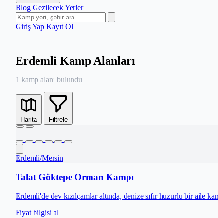
Blog
Gezilecek Yerler
Giriş Yap
Kayıt Ol
Erdemli Kamp Alanları
1 kamp alanı bulundu
Harita
Filtrele
Erdemli
/
Mersin
Talat Göktepe Orman Kampı
Erdemli'de dev kızılçamlar altında, denize sıfır huzurlu bir aile ka
Fiyat bilgisi al