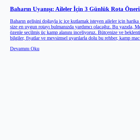
Baharın Uyanışı: Aileler İçin 3 Günlük Rota Öneri
Baharın gelişini doğayla iç içe kutlamak isteyen aileler için harik
size en uygun rotayı bulmanızda yardımcı olacağız. Bu yazıda, Mer
özenle seçilmiş üç kamp alanını inceliyoruz. Bütçenize ve beklent
bilgiler, fiyatlar ve mevsimsel uyarılarla dolu bu rehber, kamp mac
Devamını Oku